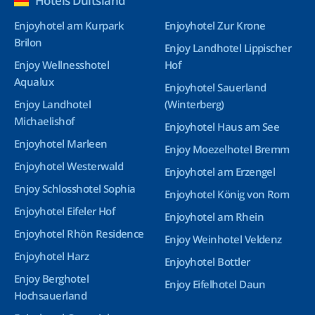
Hotels Duitsland
Enjoyhotel am Kurpark
Enjoyhotel Zur Krone
Brilon
Enjoy Landhotel Lippischer
Enjoy Wellnesshotel
Hof
Aqualux
Enjoyhotel Sauerland
Enjoy Landhotel
(Winterberg)
Michaelishof
Enjoyhotel Haus am See
Enjoyhotel Marleen
Enjoy Moezelhotel Bremm
Enjoyhotel Westerwald
Enjoyhotel am Erzengel
Enjoy Schlosshotel Sophia
Enjoyhotel König von Rom
Enjoyhotel Eifeler Hof
Enjoyhotel am Rhein
Enjoyhotel Rhön Residence
Enjoy Weinhotel Veldenz
Enjoyhotel Harz
Enjoyhotel Bottler
Enjoy Berghotel
Enjoy Eifelhotel Daun
Hochsauerland