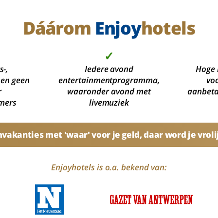
Dáárom
Enjoy
hotels
✓
s-,
Iedere avond
Hoge 
 en geen
entertainmentprogramma,
voo
r
waaronder avond met
aanbetal
mers
livemuziek
akanties met 'waar' voor je geld, daar word je vroli
Enjoyhotels is o.a. bekend van: