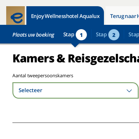
Enjoy Wellnesshotel Aqualux
Terug naar 
Stap
Stap
Sta
Plaats uw boeking
1
2
Kamers & Reisgezelsch
Aantal tweepersoonskamers
Selecteer