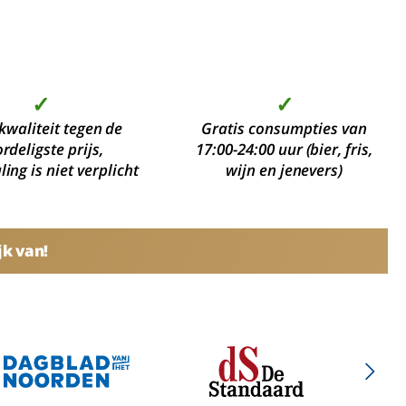
✓
✓
kwaliteit tegen de
Gratis consumpties van
rdeligste prijs,
17:00-24:00 uur (bier, fris,
ing is niet verplicht
wijn en jenevers)
jk van!