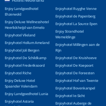
Hotels Nederland
Enjoy Landgoedhotel
Enjoyhotel Ruyghe Venne
Ehzerwold
Enjoyhotel de Papenberg
Enjoy Deluxe Wellnesshotel
Enjoyhotel La Source Epen
Heerlickheijd van Ermelo
Enjoy Strandhotel
Enjoyhotel Vlieland
Wemeldinge
Enjoyhotel Hollum Ameland
Enjoyhotel Millingen aan de
Enjoyhotel Joli Bergen
Rijn
Enjoyhotel De Schildkamp
Enjoyhotel De Kruishoeve
Enjoyhotel Frederiksoord
Enjoyhotel De Koepoort
Enjoyhotel Riche
Enjoyhotel De Foreesten
Enjoy Deluxe Hotel
Enjoyhotel Hof van Twente
Spaander Volendam
Enjoyhotel Bovenkarspel
Enjoy Landgoedhotel Lunia
Enjoyhotel Ie-Sicht
Enjoyhotel Astoria
Enjoyhotel Auberge de