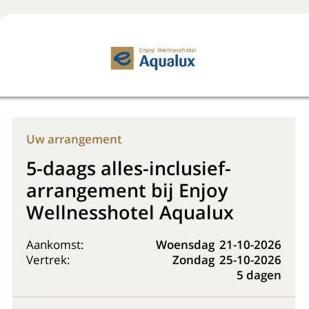
Boek nu
+31 (0) 20 225 48 80
Uw arrangement
5-daags alles-inclusief-
arrangement bij Enjoy
Wellnesshotel Aqualux
Aankomst:
Woensdag
21-10-2026
Vertrek:
Zondag
25-10-2026
5 dagen