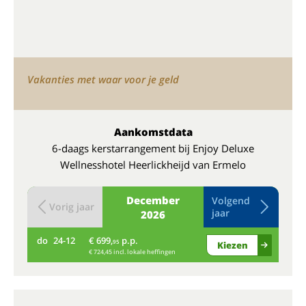
Vakanties met waar voor je geld
Aankomstdata
6-daags kerstarrangement bij Enjoy Deluxe
Wellnesshotel Heerlickheijd van Ermelo
December
Volgend
Vorig jaar
jaar
2026
do
24-12
€ 699,
p.p.
vr
95
Kiezen
€ 724,45 incl. lokale heffingen