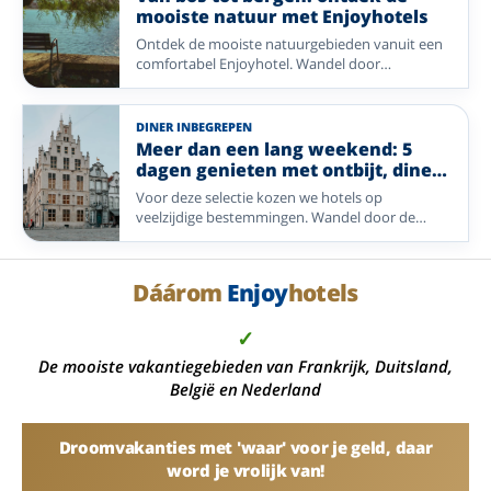
ontspanning met comfortabele overnachtingen,
mooiste natuur met Enjoyhotels
verzorgde maaltijden en de gastvrije sfeer die u
Ontdek de mooiste natuurgebieden vanuit een
van Enjoyhotels gewend bent. Zo wordt ieder
comfortabel Enjoyhotel. Wandel door
verblijf een perfecte mix van actief bezig zijn en
uitgestrekte bossen, geniet van de rust aan het
onbezorgd genieten.
wad of laat u verrassen door indrukwekkende
berglandschappen. Waar uw voorkeur ook naar
DINER INBEGREPEN
uitgaat, overal vindt u volop ruimte om te
Meer dan een lang weekend: 5
ontspannen en te genieten van de natuur.
dagen genieten met ontbijt, diner
en meer
Voor deze selectie kozen we hotels op
veelzijdige bestemmingen. Wandel door de
uitgestrekte natuur van de Ardennen en Ermelo,
geniet van de rust op Vlieland, ontdek de
historische charme van Enkhuizen en Mechelen,
Dáárom
Enjoy
hotels
of waai heerlijk uit aan zee in Blankenberge. Ook
het gezellige Bocholt biedt volop mogelijkheden
✓
voor een ontspannen verblijf. Welke
bestemming u ook kiest, u bent verzekerd van
De mooiste vakantiegebieden van Frankrijk, Duitsland,
een compleet verzorgd verblijf waarbij comfort,
België en Nederland
gastvrijheid en genieten centraal staan.
Droomvakanties met 'waar' voor je geld, daar
word je vrolijk van!