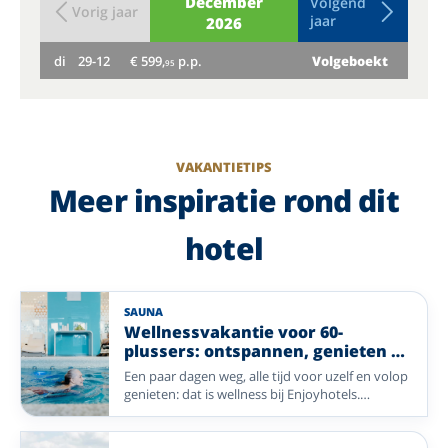
December
Volgend
Vorig jaar
jaar
2026
di
29-12
€ 599,
p.p.
Volgeboekt
wo
95
VAKANTIETIPS
Meer inspiratie rond dit
hotel
SAUNA
Wellnessvakantie voor 60-
plussers: ontspannen, genieten en
opladen
Een paar dagen weg, alle tijd voor uzelf en volop
genieten: dat is wellness bij Enjoyhotels.
Ontspan in de sauna of het zwembad, geniet
van lekker eten en trek eropuit voor een