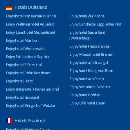
Hotels Duitsland
Enjoyhotel am Kurpark Brilon
Enjoyhotel Zur Krone
Enjoy Wellnesshotel Aqualux
Enjoy Landhotel Lippischer Hof
Enjoy Landhotel Michaelishof
Enjoyhotel Sauerland
(Winterberg)
Enjoyhotel Marleen
Enjoyhotel Haus am See
Enjoyhotel Westerwald
Enjoy Moezelhotel Bremm
Enjoy Schlosshotel Sophia
Enjoyhotel am Erzengel
Enjoyhotel Eifeler Hof
Enjoyhotel König von Rom
Enjoyhotel Rhön Residence
Enjoyhotel am Rhein
Enjoyhotel Harz
Enjoy Weinhotel Veldenz
Enjoy Berghotel Hochsauerland
Enjoyhotel Bottler
Enjoyhotel Greetsiel
Enjoy Eifelhotel Daun
Enjoyhotel Bürgerhof Wetzlar
Hotels Frankrijk
Enjoyhotel Majestic Alsace