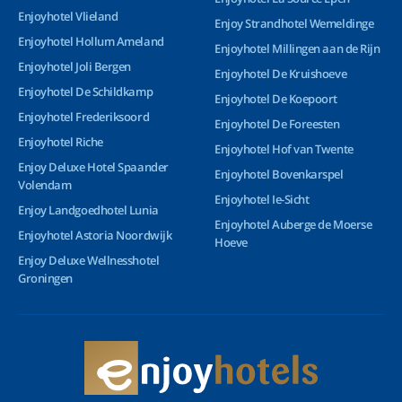
Enjoyhotel Vlieland
Enjoy Strandhotel Wemeldinge
Enjoyhotel Hollum Ameland
Enjoyhotel Millingen aan de Rijn
Enjoyhotel Joli Bergen
Enjoyhotel De Kruishoeve
Enjoyhotel De Schildkamp
Enjoyhotel De Koepoort
Enjoyhotel Frederiksoord
Enjoyhotel De Foreesten
Enjoyhotel Riche
Enjoyhotel Hof van Twente
Enjoy Deluxe Hotel Spaander
Enjoyhotel Bovenkarspel
Volendam
Enjoyhotel Ie-Sicht
Enjoy Landgoedhotel Lunia
Enjoyhotel Auberge de Moerse
Enjoyhotel Astoria Noordwijk
Hoeve
Enjoy Deluxe Wellnesshotel
Groningen