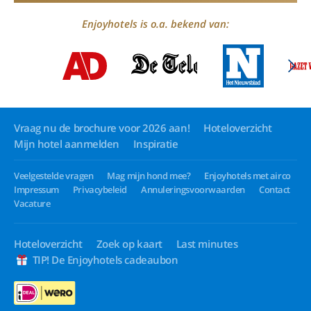
Enjoyhotels is o.a. bekend van:
Vraag nu de brochure voor 2026 aan!
Hoteloverzicht
Mijn hotel aanmelden
Inspiratie
Veelgestelde vragen
Mag mijn hond mee?
Enjoyhotels met airco
Impressum
Privacybeleid
Annuleringsvoorwaarden
Contact
Vacature
Hoteloverzicht
Zoek op kaart
Last minutes
TIP! De Enjoyhotels cadeaubon