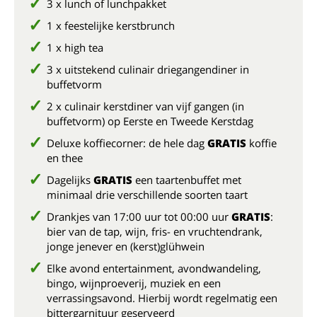
3 x lunch of lunchpakket
1 x feestelijke kerstbrunch
1 x high tea
3 x uitstekend culinair driegangendiner in
buffetvorm
2 x culinair kerstdiner van vijf gangen (in
buffetvorm) op Eerste en Tweede Kerstdag
Deluxe koffiecorner: de hele dag
GRATIS
koffie
en thee
Dagelijks
GRATIS
een taartenbuffet met
minimaal drie verschillende soorten taart
Drankjes van 17:00 uur tot 00:00 uur
GRATIS
:
bier van de tap, wijn, fris- en vruchtendrank,
jonge jenever en (kerst)glühwein
Elke avond entertainment, avondwandeling,
bingo, wijnproeverij, muziek en een
verrassingsavond. Hierbij wordt regelmatig een
bittergarnituur geserveerd