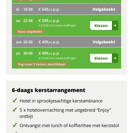
di
18-08
€ 649,
p.p.
Volgeboekt
Nog
95
vr
za
22-08
€ 599,
p.p.
95
Kiezen
€ 619,55 incl. lokale heffingen
Nog
Bijna volgeboekt
di
wo
26-08
€ 499,
p.p.
Volgeboekt
95
za
zo
30-08
€ 499,
p.p.
95
Kiezen
€ 519,55 incl. lokale heffingen
wo
Nog maar 3 kamers beschikbaar
Bij
zo
6-daags kerstarrangement
Bij
Hotel in sprookjesachtige kerstambiance
5 x hotelovernachting met uitgebreid “Enjoy”
ontbijt
Ontvangst met lunch of koffie/thee met kerststol