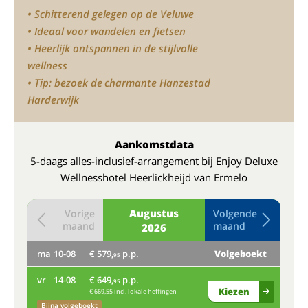
• Schitterend gelegen op de Veluwe
• Ideaal voor wandelen en fietsen
• Heerlijk ontspannen in de stijlvolle
wellness
• Tip: bezoek de charmante Hanzestad
Harderwijk
Aankomstdata
5-daags alles-inclusief-arrangement bij Enjoy Deluxe
Wellnesshotel Heerlickheijd van Ermelo
Augustus
Vorige
Volgende
maand
maand
2026
ma
10-08
€ 579,
p.p.
Volgeboekt
do
95
vr
14-08
€ 649,
p.p.
Bij
95
Kiezen
€ 669,55 incl. lokale heffingen
ma
Bijna volgeboekt