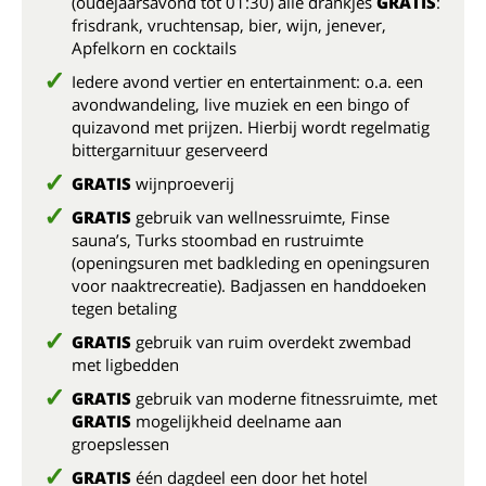
(oudejaarsavond tot 01:30) alle drankjes
GRATIS
:
frisdrank, vruchtensap, bier, wijn, jenever,
Apfelkorn en cocktails
Iedere avond vertier en entertainment: o.a. een
avondwandeling, live muziek en een bingo of
quizavond met prijzen. Hierbij wordt regelmatig
bittergarnituur geserveerd
GRATIS
wijnproeverij
GRATIS
gebruik van wellnessruimte, Finse
sauna’s, Turks stoombad en rustruimte
(openingsuren met badkleding en openingsuren
voor naaktrecreatie). Badjassen en handdoeken
tegen betaling
GRATIS
gebruik van ruim overdekt zwembad
met ligbedden
GRATIS
gebruik van moderne fitnessruimte, met
GRATIS
mogelijkheid deelname aan
groepslessen
GRATIS
één dagdeel een door het hotel