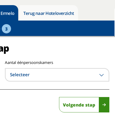
n Ermelo
Terug naar Hoteloverzicht
p
3
ap
Aantal éénpersoonskamers
Selecteer
Volgende stap