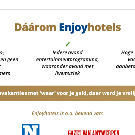
Dáárom
Enjoy
hotels
✓
s-,
Iedere avond
Hoge 
 en geen
entertainmentprogramma,
voo
r
waaronder avond met
aanbetal
mers
livemuziek
akanties met 'waar' voor je geld, daar word je vroli
Enjoyhotels is o.a. bekend van: