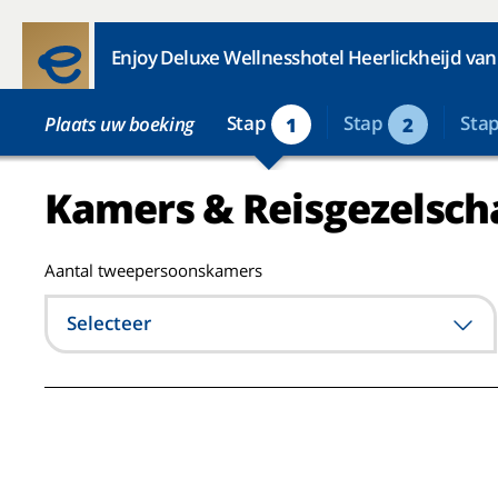
Enjoy Deluxe Wellnesshotel Heerlickheijd va
Stap
Stap
Sta
Plaats uw boeking
1
2
Kamers & Reisgezelsch
Aantal tweepersoonskamers
Selecteer