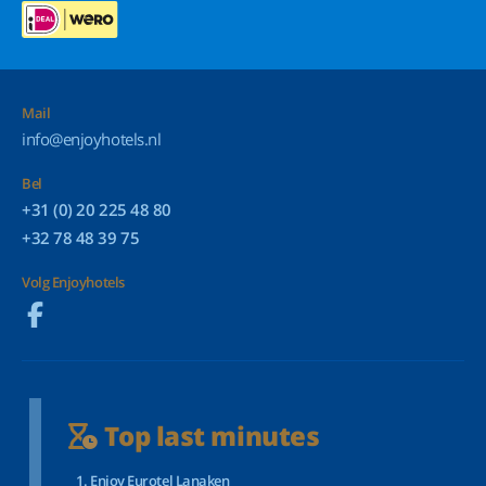
Mail
info@enjoyhotels.nl
Bel
+31 (0) 20 225 48 80
+32 78 48 39 75
Volg Enjoyhotels
Top last minutes
Enjoy Eurotel Lanaken