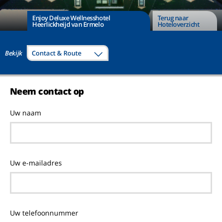
Enjoy Deluxe Wellnesshotel
Terug naar
Heerlickheijd van Ermelo
Hoteloverzicht
Bekijk
Contact & Route
Neem contact op
Uw naam
Uw e-mailadres
Uw telefoonnummer