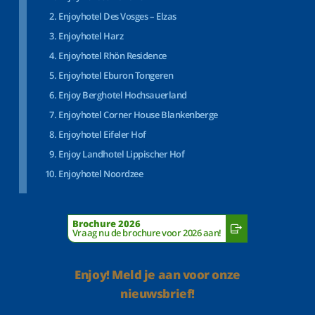
Enjoyhotel Des Vosges – Elzas
Enjoyhotel Harz
Enjoyhotel Rhön Residence
Enjoyhotel Eburon Tongeren
Enjoy Berghotel Hochsauerland
Enjoyhotel Corner House Blankenberge
Enjoyhotel Eifeler Hof
Enjoy Landhotel Lippischer Hof
Enjoyhotel Noordzee
Brochure 2026
Vraag nu de brochure voor 2026 aan!
Enjoy! Meld je aan voor onze
nieuwsbrief!