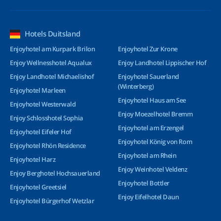
Hotels Duitsland
Enjoyhotel am Kurpark Brilon
Enjoyhotel Zur Krone
Enjoy Wellnesshotel Aqualux
Enjoy Landhotel Lippischer Hof
Enjoy Landhotel Michaelishof
Enjoyhotel Sauerland
(Winterberg)
Enjoyhotel Marleen
Enjoyhotel Haus am See
Enjoyhotel Westerwald
Enjoy Moezelhotel Bremm
Enjoy Schlosshotel Sophia
Enjoyhotel am Erzengel
Enjoyhotel Eifeler Hof
Enjoyhotel König von Rom
Enjoyhotel Rhön Residence
Enjoyhotel am Rhein
Enjoyhotel Harz
Enjoy Weinhotel Veldenz
Enjoy Berghotel Hochsauerland
Enjoyhotel Bottler
Enjoyhotel Greetsiel
Enjoy Eifelhotel Daun
Enjoyhotel Bürgerhof Wetzlar