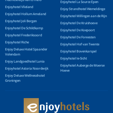
Enjoyhotel La Source Epen
Enjoyhotel Vlieland
Enjoy Strandhotel Wemeldinge
Enjoyhotel Hollum Ameland
Enjoyhotel Millingen aan de Rijn
Enjoyhotel Joli Bergen
Enjoyhotel De Kruishoeve
Enjoyhotel De Schildkamp
Enjoyhotel De Koepoort
Enjoyhotel Frederiksoord
Enjoyhotel De Foreesten
Enjoyhotel Riche
Enjoyhotel Hof van Twente
Enjoy Deluxe Hotel Spaander
Enjoyhotel Bovenkarspel
Volendam
Enjoyhotel Ie-Sicht
Enjoy Landgoedhotel Lunia
Enjoyhotel Auberge de Moerse
Enjoyhotel Astoria Noordwijk
Hoeve
Enjoy Deluxe Wellnesshotel
Groningen