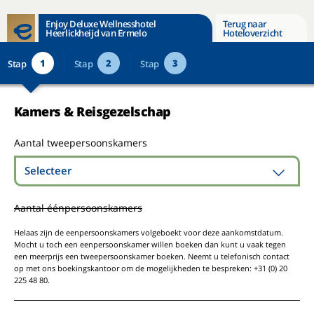
Enjoy Deluxe Wellnesshotel
Terug naar
Heerlickheijd van Ermelo
Hoteloverzicht
1
2
3
Stap
Stap
Stap
Kamers & Reisgezelschap
Aantal tweepersoonskamers
Selecteer
Aantal éénpersoonskamers
Helaas zijn de eenpersoonskamers volgeboekt voor deze aankomstdatum.
Mocht u toch een eenpersoonskamer willen boeken dan kunt u vaak tegen
een meerprijs een tweepersoonskamer boeken. Neemt u telefonisch contact
op met ons boekingskantoor om de mogelijkheden te bespreken: +31 (0) 20
225 48 80.