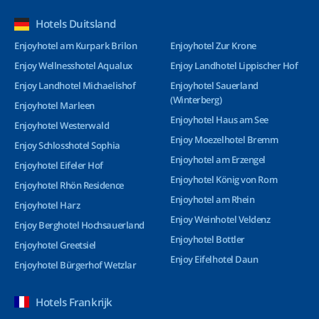
Hotels Duitsland
Enjoyhotel am Kurpark Brilon
Enjoyhotel Zur Krone
Enjoy Wellnesshotel Aqualux
Enjoy Landhotel Lippischer Hof
Enjoy Landhotel Michaelishof
Enjoyhotel Sauerland
(Winterberg)
Enjoyhotel Marleen
Enjoyhotel Haus am See
Enjoyhotel Westerwald
Enjoy Moezelhotel Bremm
Enjoy Schlosshotel Sophia
Enjoyhotel am Erzengel
Enjoyhotel Eifeler Hof
Enjoyhotel König von Rom
Enjoyhotel Rhön Residence
Enjoyhotel am Rhein
Enjoyhotel Harz
Enjoy Weinhotel Veldenz
Enjoy Berghotel Hochsauerland
Enjoyhotel Bottler
Enjoyhotel Greetsiel
Enjoy Eifelhotel Daun
Enjoyhotel Bürgerhof Wetzlar
Hotels Frankrijk