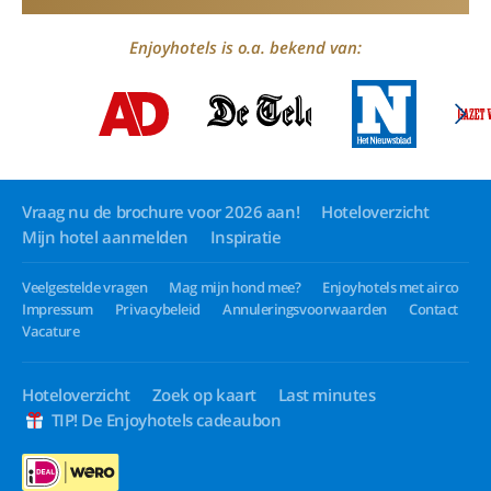
Enjoyhotels is o.a. bekend van:
Vraag nu de brochure voor 2026 aan!
Hoteloverzicht
Mijn hotel aanmelden
Inspiratie
Veelgestelde vragen
Mag mijn hond mee?
Enjoyhotels met airco
Impressum
Privacybeleid
Annuleringsvoorwaarden
Contact
Vacature
Hoteloverzicht
Zoek op kaart
Last minutes
TIP! De Enjoyhotels cadeaubon