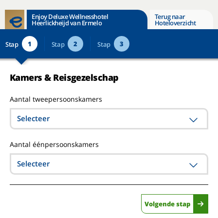
Enjoy Deluxe Wellnesshotel
Terug naar
Heerlickheijd van Ermelo
Hoteloverzicht
1
2
3
Stap
Stap
Stap
Kamers & Reisgezelschap
Aantal tweepersoonskamers
Selecteer
Aantal éénpersoonskamers
Selecteer
Volgende stap