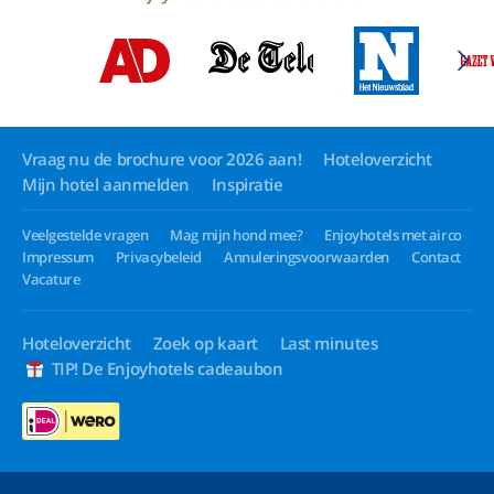
Vraag nu de brochure voor 2026 aan!
Hoteloverzicht
Mijn hotel aanmelden
Inspiratie
Veelgestelde vragen
Mag mijn hond mee?
Enjoyhotels met airco
Impressum
Privacybeleid
Annuleringsvoorwaarden
Contact
Vacature
Hoteloverzicht
Zoek op kaart
Last minutes
TIP! De Enjoyhotels cadeaubon