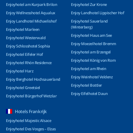
Enjoyhotel am Kurpark Brilon
Enjoyhotel Zur Krone
Enjoy Wellnesshotel Aqualux
Enjoy Landhotel Lippischer Hof
Enjoy Landhotel Michaelishof
Enjoyhotel Sauerland
(Winterberg)
Enjoyhotel Marleen
Enjoyhotel Haus am See
Enjoyhotel Westerwald
Enjoy Moezelhotel Bremm
Enjoy Schlosshotel Sophia
Enjoyhotel am Erzengel
Enjoyhotel Eifeler Hof
Enjoyhotel König von Rom
Enjoyhotel Rhön Residence
Enjoyhotel am Rhein
Enjoyhotel Harz
Enjoy Weinhotel Veldenz
Enjoy Berghotel Hochsauerland
Enjoyhotel Bottler
Enjoyhotel Greetsiel
Enjoy Eifelhotel Daun
Enjoyhotel Bürgerhof Wetzlar
Hotels Frankrijk
Enjoyhotel Majestic Alsace
Enjoyhotel Des Vosges – Elzas