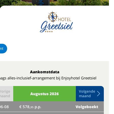
nt
Aankomstdata
ags alles-inclusief-arrangement bij Enjoyhotel Greetsiel
Vorige
Volgende
Augustus
2026
maand
maand
06-08
€ 578,
p.p.
Volgeboekt
do
95