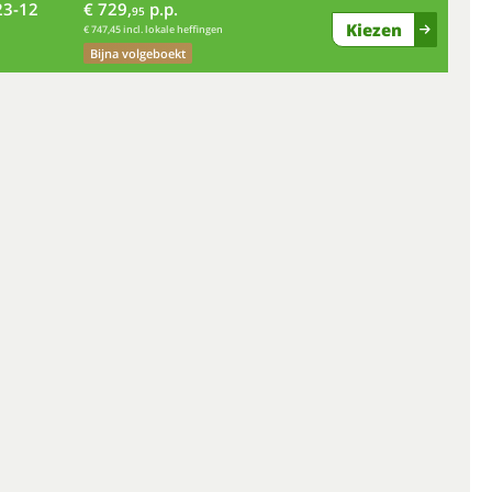
23-12
€ 729,
p.p.
do
95
Kiezen
€ 747,45 incl. lokale heffingen
Bijna volgeboekt