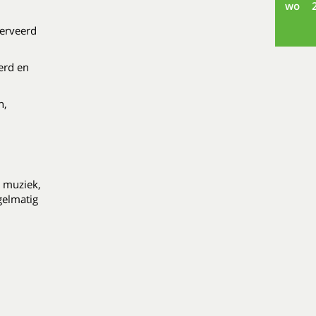
wo
serveerd
eerd en
n,
ve muziek,
gelmatig