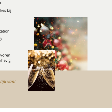
k
kes bij
tation
)
evoren
rhevig.
lijk van!