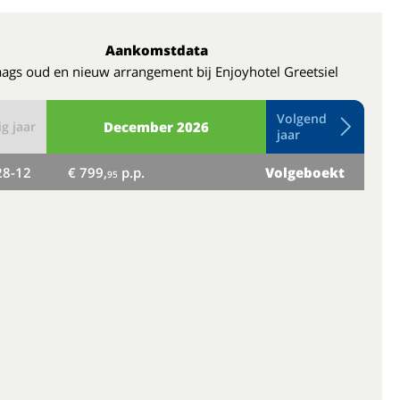
Aankomstdata
ags oud en nieuw arrangement bij Enjoyhotel Greetsiel
Volgend
g jaar
December
2026
jaar
28-12
€ 799,
p.p.
Volgeboekt
di
95