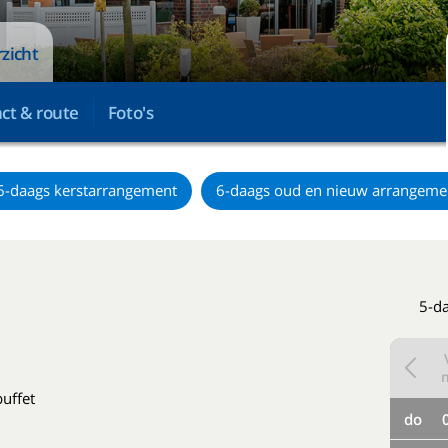
zicht
ct & route
Foto's
6-daags kerstarrangement
6-daags oud en nieuw arrangeme
5-da
buffet
do