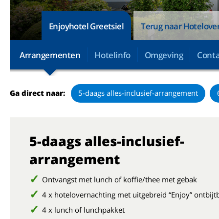
Enjoyhotel Greetsiel
Terug naar Hotelover
Arrangementen
Hotelinfo
Omgeving
Conta
Ga direct naar:
5-daags alles-inclusief-arrangement
5-daags alles-inclusief-
arrangement
Ontvangst met lunch of koffie/thee met gebak
4 x hotelovernachting met uitgebreid “Enjoy” ontbijt
4 x lunch of lunchpakket