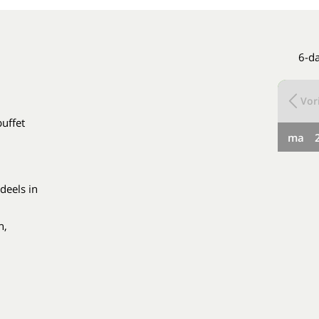
6-da
Vori
buffet
ma
deels in
n,