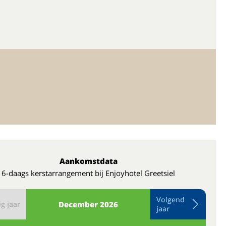
Aankomstdata
6-daags kerstarrangement bij Enjoyhotel Greetsiel
Volgend
g jaar
December
2026
jaar