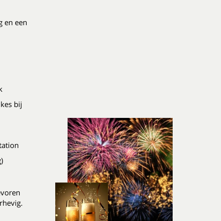
g en een
k
kes bij
tation
)
evoren
rhevig.