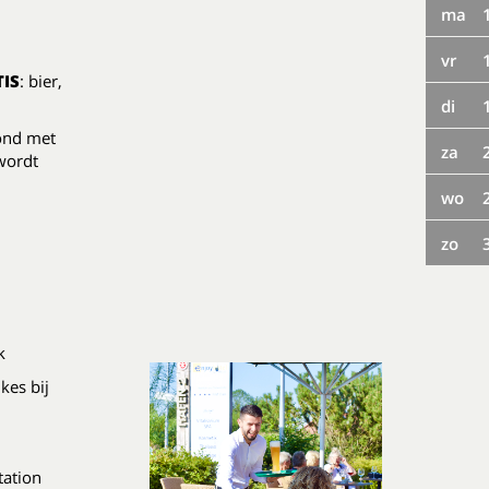
ma
vr
IS
: bier,
di
vond met
za
 wordt
wo
zo
k
kes bij
tation