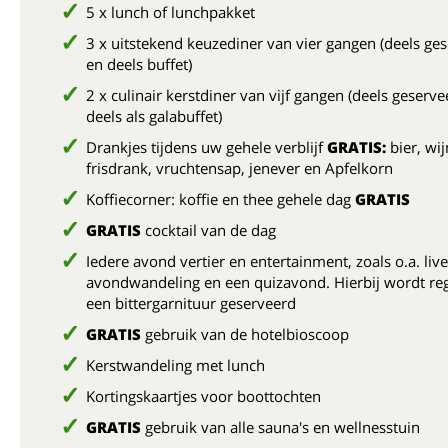
5 x lunch of lunchpakket
3 x uitstekend keuzediner van vier gangen (deels ge
en deels buffet)
2 x culinair kerstdiner van vijf gangen (deels geserv
deels als galabuffet)
Drankjes tijdens uw gehele verblijf
GRATIS:
bier, wij
frisdrank, vruchtensap, jenever en Apfelkorn
Koffiecorner: koffie en thee gehele dag
GRATIS
GRATIS
cocktail van de dag
Iedere avond vertier en entertainment
, zoals o.a. li
avondwandeling en een quizavond. Hierbij wordt re
een bittergarnituur geserveerd
GRATIS
gebruik van de hotelbioscoop
Kerstwandeling met lunch
Kortingskaartjes voor boottochten
GRATIS
gebruik van alle sauna's en wellnesstuin