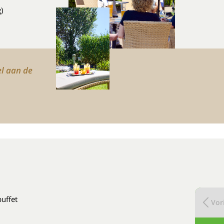
)
el aan de
buffet
Vori