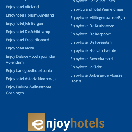
Enjoyhotel La Source Epen
Enjoyhotel Vlieland
Enjoy Strandhotel Wemeldinge
Enjoyhotel Hollum Ameland
Enjoyhotel Millingen aan de Rijn
Enjoyhotel Joli Bergen
Enjoyhotel De Kruishoeve
Enjoyhotel De Schildkamp
Enjoyhotel De Koepoort
Enjoyhotel Frederiksoord
Enjoyhotel De Foreesten
Enjoyhotel Riche
Enjoyhotel Hof van Twente
Enjoy Deluxe Hotel Spaander
Enjoyhotel Bovenkarspel
Volendam
Enjoyhotel Ie-Sicht
Enjoy Landgoedhotel Lunia
Enjoyhotel Auberge de Moerse
Enjoyhotel Astoria Noordwijk
Hoeve
Enjoy Deluxe Wellnesshotel
Groningen