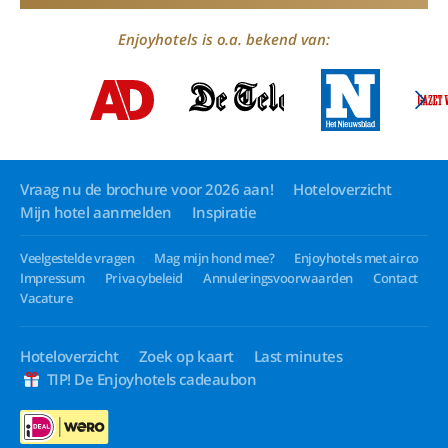
Enjoyhotels is o.a. bekend van:
Vraag nu de brochure voor 2026 aan!
Hoteloverzicht
Mijn hotel aanmelden
Inspiratie
Veelgestelde vragen
Mag mijn hond mee?
Enjoyhotels met airco
Impressum
Privacybeleid
Annuleringsvoorwaarden
Contact
Vacature
Hoteloverzicht
Zoek op kaart
Last minutes
TIP! De Enjoyhotels cadeaubon