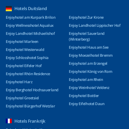
Hotels Duitsland
Enjoyhotel am Kurpark Brilon
Enjoyhotel Zur Krone
Enjoy Wellnesshotel Aqualux
Enjoy Landhotel Lippischer Hof
Enjoy Landhotel Michaelishof
Enjoyhotel Sauerland
(Winterberg)
Enjoyhotel Marleen
Enjoyhotel Haus am See
Enjoyhotel Westerwald
Enjoy Moezelhotel Bremm
Enjoy Schlosshotel Sophia
Enjoyhotel am Erzengel
Enjoyhotel Eifeler Hof
Enjoyhotel König von Rom
Enjoyhotel Rhön Residence
Enjoyhotel am Rhein
Enjoyhotel Harz
Enjoy Weinhotel Veldenz
Enjoy Berghotel Hochsauerland
Enjoyhotel Bottler
Enjoyhotel Greetsiel
Enjoy Eifelhotel Daun
Enjoyhotel Bürgerhof Wetzlar
Hotels Frankrijk