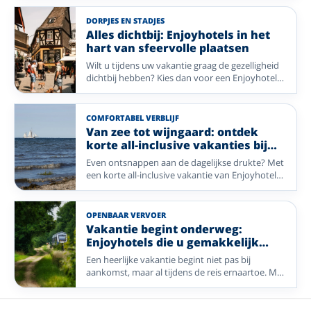
avondprogramma inbegrepen. Van live muziek
en bingo tot een ontspannen wandeling of een
DORPJES EN STADJES
wijnproeverij: elk hotel geeft hier zijn eigen
Alles dichtbij: Enjoyhotels in het
invulling aan. Op deze pagina vergelijkt u acht
hart van sfeervolle plaatsen
hotels in Nederland, België en Duitsland met
Wilt u tijdens uw vakantie graag de gezelligheid
ieder een eigen, sfeervol avondprogramma.
dichtbij hebben? Kies dan voor een Enjoyhotel
in of nabij het centrum. Van historische pleinen
en sfeervolle winkelstraten tot gezellige
dorpskernen: stap de deur uit en ontdek direct
COMFORTABEL VERBLIJF
de charme van uw vakantiebestemming. Geniet
Van zee tot wijngaard: ontdek
van comfort, gastvrijheid en alle mooie plekken
korte all-inclusive vakanties bij
die op loopafstand liggen.
Enjoyhotels
Even ontsnappen aan de dagelijkse drukte? Met
een korte all-inclusive vakantie van Enjoyhotels
geniet u in een paar dagen van alles wat een
vakantie bijzonder maakt. Van frisse zeelucht op
de Waddeneilanden tot prachtige landschappen
OPENBAAR VERVOER
en gezellige plaatsen in Duitsland en België: uw
Vakantie begint onderweg:
verblijf is compleet verzorgd, zodat u alleen nog
Enjoyhotels die u gemakkelijk
hoeft te genieten.
bereikt met het OV
Een heerlijke vakantie begint niet pas bij
aankomst, maar al tijdens de reis ernaartoe. Met
deze selectie Enjoyhotels reist u comfortabel
met het openbaar vervoer naar bijzondere
bestemmingen zoals de Belgische kust, het