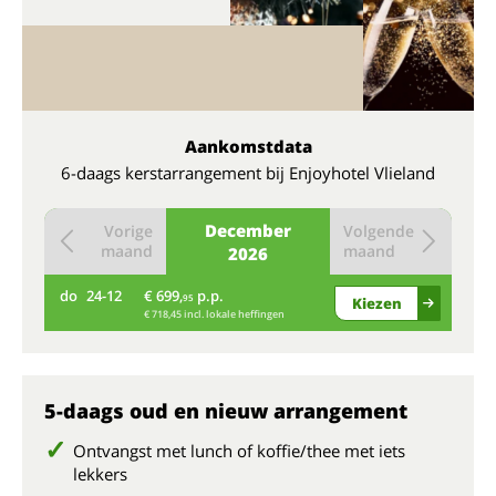
Aankomstdata
6-daags kerstarrangement bij Enjoyhotel Vlieland
December
Vorige
Volgende
maand
maand
2026
do
24-12
€ 699,
p.p.
95
Kiezen
€ 718,45 incl. lokale heffingen
5-daags oud en nieuw arrangement
Ontvangst met lunch of koffie/thee met iets
lekkers