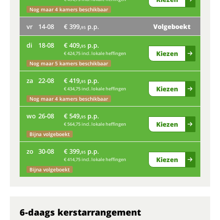
Nog maar 4 kamers beschikbaar
ma
vr
14-08
€ 399,
p.p.
Volgeboekt
95
Nog
di
18-08
€ 409,
p.p.
95
vr
Kiezen
€ 424,75 incl. lokale heffingen
Nog maar 5 kamers beschikbaar
di
za
22-08
€ 419,
p.p.
95
Kiezen
€ 434,75 incl. lokale heffingen
Bij
Nog maar 4 kamers beschikbaar
za
wo
26-08
€ 549,
p.p.
95
Kiezen
€ 564,75 incl. lokale heffingen
Bijna volgeboekt
wo
zo
30-08
€ 399,
p.p.
95
Kiezen
€ 414,75 incl. lokale heffingen
zo
Bijna volgeboekt
6-daags kerstarrangement