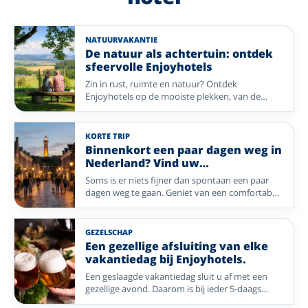
NATUURVAKANTIE
De natuur als achtertuin: ontdek
sfeervolle Enjoyhotels
Zin in rust, ruimte en natuur? Ontdek
Enjoyhotels op de mooiste plekken, van de
Veluwe en Achterhoek tot de Wadden, het
Sauerland, de Lüneburger Heide, de Ardennen
en de Franse Noord-Vogezen. Wandel door
KORTE TRIP
bossen en over heidevelden, adem de frisse
Binnenkort een paar dagen weg in
zeelucht in of geniet van glooiende
Nederland? Vind uw
landschappen. Na een dag buiten wacht uw
Enjoyvakantie; van eilandleven tot
Soms is er niets fijner dan spontaan een paar
sfeervolle Enjoyhotel.
wellness
dagen weg te gaan. Geniet van een comfortabel
verblijf, heerlijke maaltijden, gezellig
entertainment en de persoonlijke gastvrijheid
van een Enjoyhotel. Of u nu kiest voor de
GEZELSCHAP
Waddeneilanden of een sfeervolle stad: uw
Een gezellige afsluiting van elke
ontspannen vakantie begint hier.
vakantiedag bij Enjoyhotels.
Een geslaagde vakantiedag sluit u af met een
gezellige avond. Daarom is bij ieder 5-daags
alles-inclusief-arrangement van Enjoyhotels een