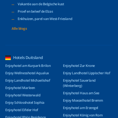
Vakantie aan de Belgische kust
Proef en beleef de Elzas
Enkhuizen, parel van West-Friesland
Alle blogs
Hotels Duitsland
Enjoyhotel am Kurpark Brilon
Enjoyhotel Zur Krone
Enjoy Wellnesshotel Aqualux
Enjoy Landhotel Lippischer Hof
Enjoy Landhotel Michaelishof
Enjoyhotel Sauerland
(Winterberg)
Enjoyhotel Marleen
Enjoyhotel Haus am See
Enjoyhotel Westerwald
Enjoy Moezelhotel Bremm
Enjoy Schlosshotel Sophia
Enjoyhotel am Erzengel
Enjoyhotel Eifeler Hof
Enjoyhotel König von Rom
Enjoyhotel Rhön Residence