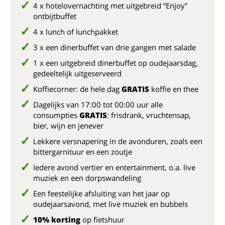
4 x hotelovernachting met uitgebreid “Enjoy”
ontbijtbuffet
4 x lunch of lunchpakket
3 x een dinerbuffet van drie gangen met salade
1 x een uitgebreid dinerbuffet op oudejaarsdag,
gedeeltelijk uitgeserveerd
Koffiecorner: de hele dag
GRATIS
koffie en thee
Dagelijks van 17:00 tot 00:00 uur alle
consumpties
GRATIS
: frisdrank, vruchtensap,
bier, wijn en jenever
Lekkere versnapering in de avonduren, zoals een
bittergarnituur en een zoutje
Iedere avond vertier en entertainment, o.a. live
muziek en een dorpswandeling
Een feestelijke afsluiting van het jaar op
oudejaarsavond, met live muziek en bubbels
10% korting
op fietshuur