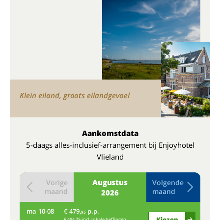
Klein eiland, groots eilandgevoel
Aankomstdata
5-daags alles-inclusief-arrangement bij Enjoyhotel
Vlieland
Augustus
Vorige
Volgende
maand
maand
2026
ma
10-08
€ 479,
p.p.
do
95
Kiezen
€ 494,75 incl. lokale heffingen