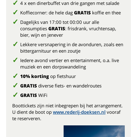
4 x een dinerbuffet van drie gangen met salade
Koffiecorner: de hele dag
GRATIS
koffie en thee
Dagelijks van 17:00 tot 00:00 uur alle
consumpties
GRATIS
: frisdrank, vruchtensap,
bier, wijn en jenever
Lekkere versnapering in de avonduren, zoals een
bittergarnituur en een zoutje
Iedere avond vertier en entertainment, o.a. live
muziek en een dorpswandeling
10% korting
op fietshuur
GRATIS
diverse fiets- en wandelroutes
GRATIS
WiFi
Boottickets zijn niet inbegrepen bij het arrangement.
U dient de boot op
www.rederij-doeksen.nl
vooraf
te reserveren.