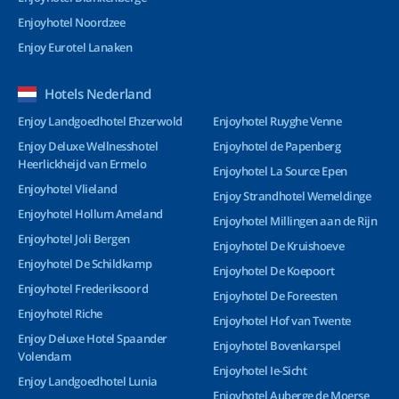
Enjoyhotel Noordzee
Enjoy Eurotel Lanaken
Hotels Nederland
Enjoy Landgoedhotel Ehzerwold
Enjoyhotel Ruyghe Venne
Enjoy Deluxe Wellnesshotel
Enjoyhotel de Papenberg
Heerlickheijd van Ermelo
Enjoyhotel La Source Epen
Enjoyhotel Vlieland
Enjoy Strandhotel Wemeldinge
Enjoyhotel Hollum Ameland
Enjoyhotel Millingen aan de Rijn
Enjoyhotel Joli Bergen
Enjoyhotel De Kruishoeve
Enjoyhotel De Schildkamp
Enjoyhotel De Koepoort
Enjoyhotel Frederiksoord
Enjoyhotel De Foreesten
Enjoyhotel Riche
Enjoyhotel Hof van Twente
Enjoy Deluxe Hotel Spaander
Enjoyhotel Bovenkarspel
Volendam
Enjoyhotel Ie-Sicht
Enjoy Landgoedhotel Lunia
Enjoyhotel Auberge de Moerse