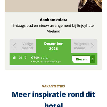
Aankomstdata
5-daags oud en nieuw arrangement bij Enjoyhotel
Vlieland
December
Vorige
Volgende
maand
maand
2026
di
29-12
€ 599,
p.p.
95
Kiezen
€ 614,75 incl. lokale heffingen
VAKANTIETIPS
Meer inspiratie rond dit
hotel