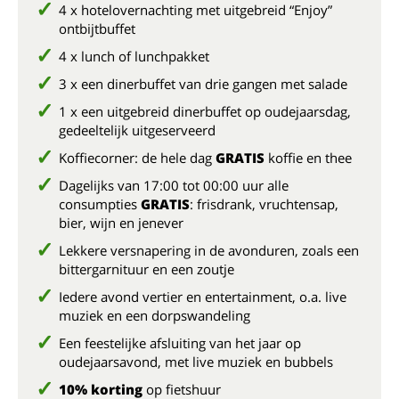
4 x hotelovernachting met uitgebreid “Enjoy”
ontbijtbuffet
4 x lunch of lunchpakket
3 x een dinerbuffet van drie gangen met salade
1 x een uitgebreid dinerbuffet op oudejaarsdag,
gedeeltelijk uitgeserveerd
Koffiecorner: de hele dag
GRATIS
koffie en thee
Dagelijks van 17:00 tot 00:00 uur alle
consumpties
GRATIS
: frisdrank, vruchtensap,
bier, wijn en jenever
Lekkere versnapering in de avonduren, zoals een
bittergarnituur en een zoutje
Iedere avond vertier en entertainment, o.a. live
muziek en een dorpswandeling
Een feestelijke afsluiting van het jaar op
oudejaarsavond, met live muziek en bubbels
10% korting
op fietshuur