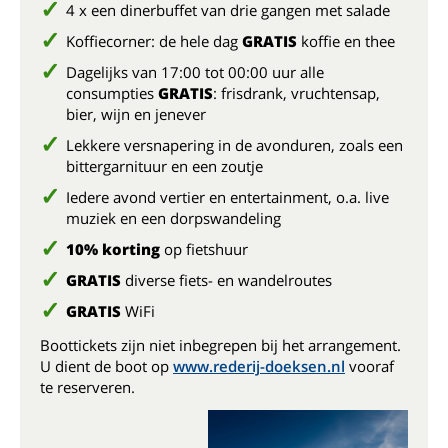
4 x een dinerbuffet van drie gangen met salade
Koffiecorner: de hele dag
GRATIS
koffie en thee
Dagelijks van 17:00 tot 00:00 uur alle
consumpties
GRATIS
: frisdrank, vruchtensap,
bier, wijn en jenever
Lekkere versnapering in de avonduren, zoals een
bittergarnituur en een zoutje
Iedere avond vertier en entertainment, o.a. live
muziek en een dorpswandeling
10% korting
op fietshuur
GRATIS
diverse fiets- en wandelroutes
GRATIS
WiFi
Boottickets zijn niet inbegrepen bij het arrangement.
U dient de boot op
www.rederij-doeksen.nl
vooraf
te reserveren.