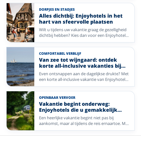
avondprogramma inbegrepen. Van live muziek
en bingo tot een ontspannen wandeling of een
DORPJES EN STADJES
wijnproeverij: elk hotel geeft hier zijn eigen
Alles dichtbij: Enjoyhotels in het
invulling aan. Op deze pagina vergelijkt u acht
hart van sfeervolle plaatsen
hotels in Nederland, België en Duitsland met
Wilt u tijdens uw vakantie graag de gezelligheid
ieder een eigen, sfeervol avondprogramma.
dichtbij hebben? Kies dan voor een Enjoyhotel
in of nabij het centrum. Van historische pleinen
en sfeervolle winkelstraten tot gezellige
dorpskernen: stap de deur uit en ontdek direct
COMFORTABEL VERBLIJF
de charme van uw vakantiebestemming. Geniet
Van zee tot wijngaard: ontdek
van comfort, gastvrijheid en alle mooie plekken
korte all-inclusive vakanties bij
die op loopafstand liggen.
Enjoyhotels
Even ontsnappen aan de dagelijkse drukte? Met
een korte all-inclusive vakantie van Enjoyhotels
geniet u in een paar dagen van alles wat een
vakantie bijzonder maakt. Van frisse zeelucht op
de Waddeneilanden tot prachtige landschappen
OPENBAAR VERVOER
en gezellige plaatsen in Duitsland en België: uw
Vakantie begint onderweg:
verblijf is compleet verzorgd, zodat u alleen nog
Enjoyhotels die u gemakkelijk
hoeft te genieten.
bereikt met het OV
Een heerlijke vakantie begint niet pas bij
aankomst, maar al tijdens de reis ernaartoe. Met
deze selectie Enjoyhotels reist u comfortabel
met het openbaar vervoer naar bijzondere
bestemmingen zoals de Belgische kust, het