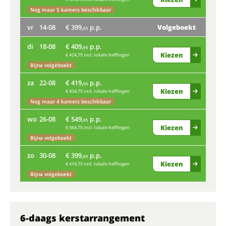
Nog maar 5 kamers beschikbaar
ma
vr
14-08
€ 399,
p.p.
Volgeboekt
95
Nog
di
18-08
€ 409,
p.p.
95
vr
Kiezen
€ 424,75 incl. lokale heffingen
Bijna volgeboekt
di
za
22-08
€ 419,
p.p.
95
Kiezen
€ 434,75 incl. lokale heffingen
Bij
Nog maar 4 kamers beschikbaar
za
wo
26-08
€ 549,
p.p.
95
Kiezen
€ 564,75 incl. lokale heffingen
Bijna volgeboekt
wo
zo
30-08
€ 399,
p.p.
95
Kiezen
€ 414,75 incl. lokale heffingen
zo
Bijna volgeboekt
6-daags kerstarrangement