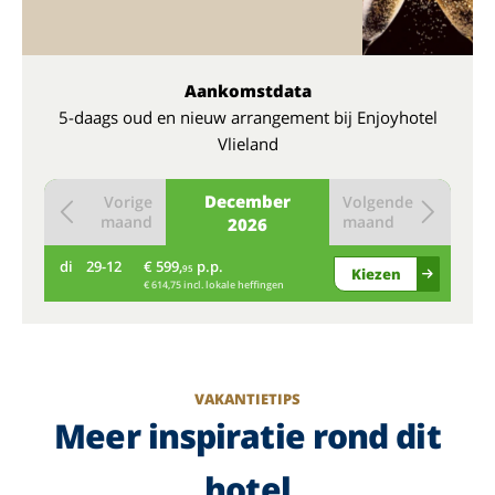
Aankomstdata
5-daags oud en nieuw arrangement bij Enjoyhotel
Vlieland
December
Vorige
Volgende
maand
maand
2026
di
29-12
€ 599,
p.p.
95
Kiezen
€ 614,75 incl. lokale heffingen
VAKANTIETIPS
Meer inspiratie rond dit
hotel