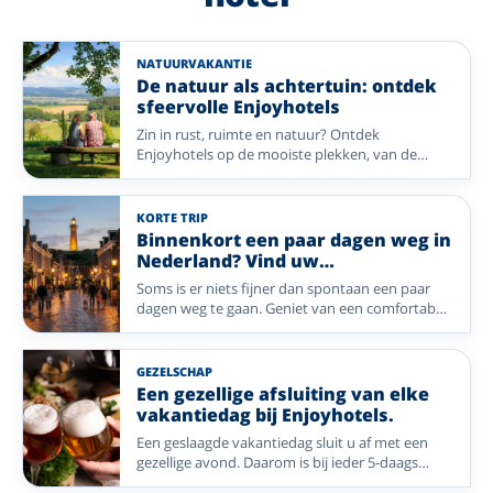
NATUURVAKANTIE
De natuur als achtertuin: ontdek
sfeervolle Enjoyhotels
Zin in rust, ruimte en natuur? Ontdek
Enjoyhotels op de mooiste plekken, van de
Veluwe en Achterhoek tot de Wadden, het
Sauerland, de Lüneburger Heide, de Ardennen
en de Franse Noord-Vogezen. Wandel door
KORTE TRIP
bossen en over heidevelden, adem de frisse
Binnenkort een paar dagen weg in
zeelucht in of geniet van glooiende
Nederland? Vind uw
landschappen. Na een dag buiten wacht uw
Enjoyvakantie; van eilandleven tot
Soms is er niets fijner dan spontaan een paar
sfeervolle Enjoyhotel.
wellness
dagen weg te gaan. Geniet van een comfortabel
verblijf, heerlijke maaltijden, gezellig
entertainment en de persoonlijke gastvrijheid
van een Enjoyhotel. Of u nu kiest voor de
GEZELSCHAP
Waddeneilanden of een sfeervolle stad: uw
Een gezellige afsluiting van elke
ontspannen vakantie begint hier.
vakantiedag bij Enjoyhotels.
Een geslaagde vakantiedag sluit u af met een
gezellige avond. Daarom is bij ieder 5-daags
alles-inclusief-arrangement van Enjoyhotels een