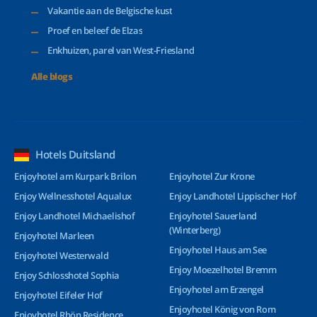
Vakantie aan de Belgische kust
Proef en beleef de Elzas
Enkhuizen, parel van West-Friesland
Alle blogs
Hotels Duitsland
Enjoyhotel am Kurpark Brilon
Enjoyhotel Zur Krone
Enjoy Wellnesshotel Aqualux
Enjoy Landhotel Lippischer Hof
Enjoy Landhotel Michaelishof
Enjoyhotel Sauerland
(Winterberg)
Enjoyhotel Marleen
Enjoyhotel Haus am See
Enjoyhotel Westerwald
Enjoy Moezelhotel Bremm
Enjoy Schlosshotel Sophia
Enjoyhotel am Erzengel
Enjoyhotel Eifeler Hof
Enjoyhotel König von Rom
Enjoyhotel Rhön Residence