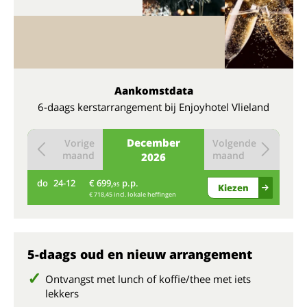
Aankomstdata
6-daags kerstarrangement bij Enjoyhotel Vlieland
December
Vorige
Volgende
maand
maand
2026
do
24-12
€ 699,
p.p.
95
Kiezen
€ 718,45 incl. lokale heffingen
5-daags oud en nieuw arrangement
Ontvangst met lunch of koffie/thee met iets
lekkers