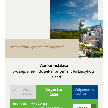
Klein eiland, groots eilandgevoel
Aankomstdata
5-daags alles-inclusief-arrangement bij Enjoyhotel
Vlieland
Augustus
Vorige
Volgende
maand
maand
2026
ma
10-08
€ 479,
p.p.
do
95
Kiezen
€ 494,75 incl. lokale heffingen