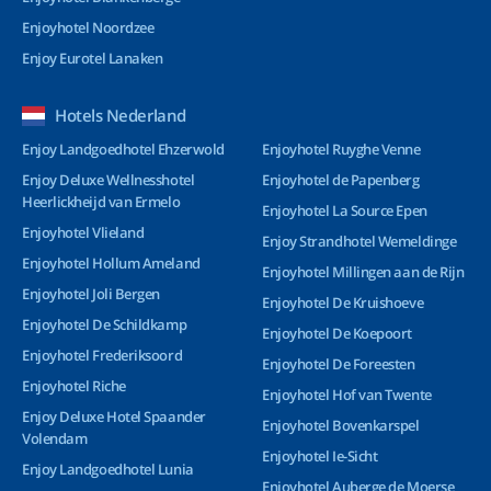
Enjoyhotel Noordzee
Enjoy Eurotel Lanaken
Hotels Nederland
Enjoy Landgoedhotel Ehzerwold
Enjoyhotel Ruyghe Venne
Enjoy Deluxe Wellnesshotel
Enjoyhotel de Papenberg
Heerlickheijd van Ermelo
Enjoyhotel La Source Epen
Enjoyhotel Vlieland
Enjoy Strandhotel Wemeldinge
Enjoyhotel Hollum Ameland
Enjoyhotel Millingen aan de Rijn
Enjoyhotel Joli Bergen
Enjoyhotel De Kruishoeve
Enjoyhotel De Schildkamp
Enjoyhotel De Koepoort
Enjoyhotel Frederiksoord
Enjoyhotel De Foreesten
Enjoyhotel Riche
Enjoyhotel Hof van Twente
Enjoy Deluxe Hotel Spaander
Enjoyhotel Bovenkarspel
Volendam
Enjoyhotel Ie-Sicht
Enjoy Landgoedhotel Lunia
Enjoyhotel Auberge de Moerse