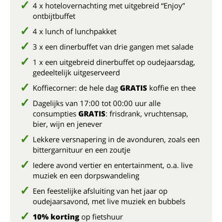
4 x hotelovernachting met uitgebreid “Enjoy”
ontbijtbuffet
4 x lunch of lunchpakket
3 x een dinerbuffet van drie gangen met salade
1 x een uitgebreid dinerbuffet op oudejaarsdag,
gedeeltelijk uitgeserveerd
Koffiecorner: de hele dag
GRATIS
koffie en thee
Dagelijks van 17:00 tot 00:00 uur alle
consumpties
GRATIS
: frisdrank, vruchtensap,
bier, wijn en jenever
Lekkere versnapering in de avonduren, zoals een
bittergarnituur en een zoutje
Iedere avond vertier en entertainment, o.a. live
muziek en een dorpswandeling
Een feestelijke afsluiting van het jaar op
oudejaarsavond, met live muziek en bubbels
10% korting
op fietshuur