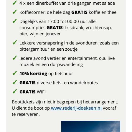
4 x een dinerbuffet van drie gangen met salade
Koffiecorner: de hele dag
GRATIS
koffie en thee
Dagelijks van 17:00 tot 00:00 uur alle
consumpties
GRATIS
: frisdrank, vruchtensap,
bier, wijn en jenever
Lekkere versnapering in de avonduren, zoals een
bittergarnituur en een zoutje
Iedere avond vertier en entertainment, o.a. live
muziek en een dorpswandeling
10% korting
op fietshuur
GRATIS
diverse fiets- en wandelroutes
GRATIS
WiFi
Boottickets zijn niet inbegrepen bij het arrangement.
U dient de boot op
www.rederij-doeksen.nl
vooraf
te reserveren.