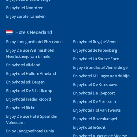
Enjoyhotel Noordzee
Enjoy Eurotel Lanaken
Hotels Nederland
Enjoy Landgoedhotel Ehzerwold
Enjoyhotel Ruyghe Venne
Enjoy Deluxe Wellnesshotel
Enjoyhotel de Papenberg
Heerlickheijd van Ermelo
Enjoyhotel La Source Epen
Enjoyhotel Vlieland
Enjoy Strandhotel Wemeldinge
Enjoyhotel Hollum Ameland
Enjoyhotel Millingen aan de Rijn
Enjoyhotel Joli Bergen
Enjoyhotel De Kruishoeve
Enjoyhotel De Schildkamp
Enjoyhotel De Koepoort
Enjoyhotel Frederiksoord
Enjoyhotel De Foreesten
Enjoyhotel Riche
Enjoyhotel Hof van Twente
Enjoy Deluxe Hotel Spaander
Enjoyhotel Bovenkarspel
Volendam
Enjoyhotel Ie-Sicht
Enjoy Landgoedhotel Lunia
Enjoyhotel Auberge de Moerse