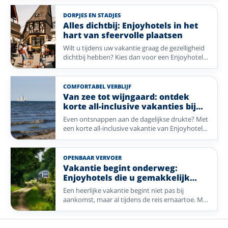
avondprogramma inbegrepen. Van live muziek
en bingo tot een ontspannen wandeling of een
DORPJES EN STADJES
wijnproeverij: elk hotel geeft hier zijn eigen
Alles dichtbij: Enjoyhotels in het
invulling aan. Op deze pagina vergelijkt u acht
hart van sfeervolle plaatsen
hotels in Nederland, België en Duitsland met
Wilt u tijdens uw vakantie graag de gezelligheid
ieder een eigen, sfeervol avondprogramma.
dichtbij hebben? Kies dan voor een Enjoyhotel
in of nabij het centrum. Van historische pleinen
en sfeervolle winkelstraten tot gezellige
dorpskernen: stap de deur uit en ontdek direct
COMFORTABEL VERBLIJF
de charme van uw vakantiebestemming. Geniet
Van zee tot wijngaard: ontdek
van comfort, gastvrijheid en alle mooie plekken
korte all-inclusive vakanties bij
die op loopafstand liggen.
Enjoyhotels
Even ontsnappen aan de dagelijkse drukte? Met
een korte all-inclusive vakantie van Enjoyhotels
geniet u in een paar dagen van alles wat een
vakantie bijzonder maakt. Van frisse zeelucht op
de Waddeneilanden tot prachtige landschappen
OPENBAAR VERVOER
en gezellige plaatsen in Duitsland en België: uw
Vakantie begint onderweg:
verblijf is compleet verzorgd, zodat u alleen nog
Enjoyhotels die u gemakkelijk
hoeft te genieten.
bereikt met het OV
Een heerlijke vakantie begint niet pas bij
aankomst, maar al tijdens de reis ernaartoe. Met
deze selectie Enjoyhotels reist u comfortabel
met het openbaar vervoer naar bijzondere
bestemmingen zoals de Belgische kust, het