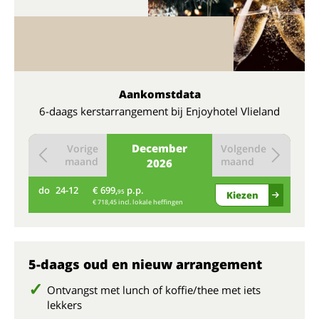
Aankomstdata
6-daags kerstarrangement bij Enjoyhotel Vlieland
December
Vorige
Volgende
maand
maand
2026
do
24-12
€ 699,
p.p.
95
Kiezen
€ 718,45 incl. lokale heffingen
5-daags oud en nieuw arrangement
Ontvangst met lunch of koffie/thee met iets
lekkers