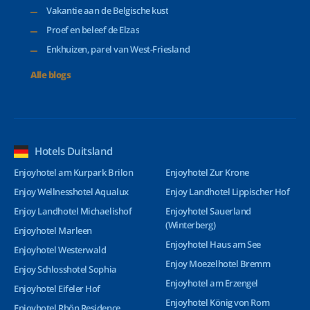
Vakantie aan de Belgische kust
Proef en beleef de Elzas
Enkhuizen, parel van West-Friesland
Alle blogs
Hotels Duitsland
Enjoyhotel am Kurpark Brilon
Enjoyhotel Zur Krone
Enjoy Wellnesshotel Aqualux
Enjoy Landhotel Lippischer Hof
Enjoy Landhotel Michaelishof
Enjoyhotel Sauerland
(Winterberg)
Enjoyhotel Marleen
Enjoyhotel Haus am See
Enjoyhotel Westerwald
Enjoy Moezelhotel Bremm
Enjoy Schlosshotel Sophia
Enjoyhotel am Erzengel
Enjoyhotel Eifeler Hof
Enjoyhotel König von Rom
Enjoyhotel Rhön Residence