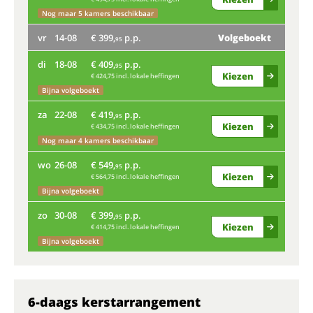
Nog maar 5 kamers beschikbaar
ma
vr
14-08
€ 399,
p.p.
Volgeboekt
95
Nog
di
18-08
€ 409,
p.p.
95
vr
Kiezen
€ 424,75 incl. lokale heffingen
Bijna volgeboekt
di
za
22-08
€ 419,
p.p.
95
Kiezen
€ 434,75 incl. lokale heffingen
Bij
Nog maar 4 kamers beschikbaar
za
wo
26-08
€ 549,
p.p.
95
Kiezen
€ 564,75 incl. lokale heffingen
Bijna volgeboekt
wo
zo
30-08
€ 399,
p.p.
95
Kiezen
€ 414,75 incl. lokale heffingen
zo
Bijna volgeboekt
6-daags kerstarrangement