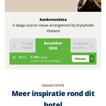
Aankomstdata
5-daags oud en nieuw arrangement bij Enjoyhotel
Vlieland
December
Vorige
Volgende
maand
maand
2026
di
29-12
€ 599,
p.p.
95
Kiezen
€ 614,75 incl. lokale heffingen
VAKANTIETIPS
Meer inspiratie rond dit
hotel