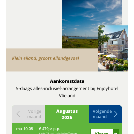
Klein eiland, groots eilandgevoel
Aankomstdata
5-daags alles-inclusief-arrangement bij Enjoyhotel
Vlieland
Augustus
Vorige
Volgende
maand
maand
2026
ma
10-08
€ 479,
p.p.
do
95
Kiezen
€ 494,75 incl. lokale heffingen