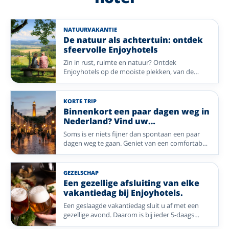
NATUURVAKANTIE
De natuur als achtertuin: ontdek
sfeervolle Enjoyhotels
Zin in rust, ruimte en natuur? Ontdek
Enjoyhotels op de mooiste plekken, van de
Veluwe en Achterhoek tot de Wadden, het
Sauerland, de Lüneburger Heide, de Ardennen
en de Franse Noord-Vogezen. Wandel door
KORTE TRIP
bossen en over heidevelden, adem de frisse
Binnenkort een paar dagen weg in
zeelucht in of geniet van glooiende
Nederland? Vind uw
landschappen. Na een dag buiten wacht uw
Enjoyvakantie; van eilandleven tot
Soms is er niets fijner dan spontaan een paar
sfeervolle Enjoyhotel.
wellness
dagen weg te gaan. Geniet van een comfortabel
verblijf, heerlijke maaltijden, gezellig
entertainment en de persoonlijke gastvrijheid
van een Enjoyhotel. Of u nu kiest voor de
GEZELSCHAP
Waddeneilanden of een sfeervolle stad: uw
Een gezellige afsluiting van elke
ontspannen vakantie begint hier.
vakantiedag bij Enjoyhotels.
Een geslaagde vakantiedag sluit u af met een
gezellige avond. Daarom is bij ieder 5-daags
alles-inclusief-arrangement van Enjoyhotels een