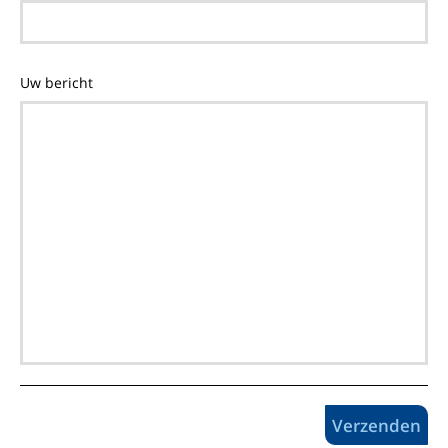
Uw bericht
Verzenden