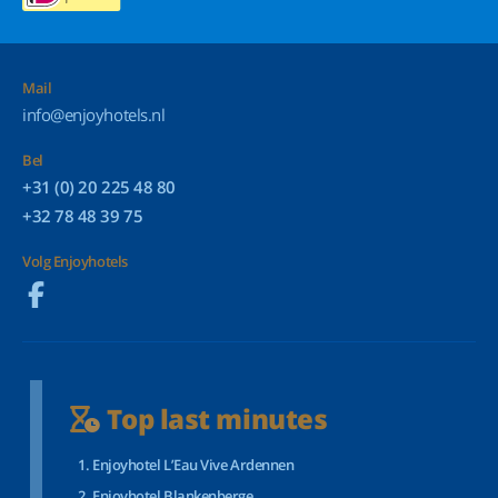
Mail
info@enjoyhotels.nl
Bel
+31 (0) 20 225 48 80
+32 78 48 39 75
Volg Enjoyhotels
Top last minutes
Enjoyhotel L’Eau Vive Ardennen
Enjoyhotel Blankenberge