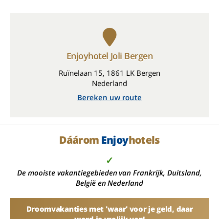
Enjoyhotel Joli Bergen
Ruïnelaan 15, 1861 LK Bergen
Nederland
Bereken uw route
Dáárom
Enjoy
hotels
✓
De mooiste vakantiegebieden van Frankrijk, Duitsland,
België en Nederland
Droomvakanties met 'waar' voor je geld, daar