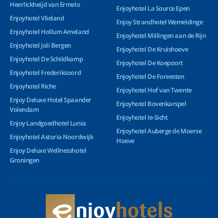
Heerlickheijd van Ermelo
Enjoyhotel La Source Epen
Enjoyhotel Vlieland
Enjoy Strandhotel Wemeldinge
Enjoyhotel Hollum Ameland
Enjoyhotel Millingen aan de Rijn
Enjoyhotel Joli Bergen
Enjoyhotel De Kruishoeve
Enjoyhotel De Schildkamp
Enjoyhotel De Koepoort
Enjoyhotel Frederiksoord
Enjoyhotel De Foreesten
Enjoyhotel Riche
Enjoyhotel Hof van Twente
Enjoy Deluxe Hotel Spaander
Enjoyhotel Bovenkarspel
Volendam
Enjoyhotel Ie-Sicht
Enjoy Landgoedhotel Lunia
Enjoyhotel Auberge de Moerse
Enjoyhotel Astoria Noordwijk
Hoeve
Enjoy Deluxe Wellnesshotel
Groningen