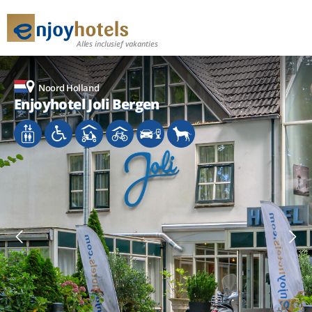
Alles inclusief vakanties
Noord Holland
Noord Holland
Noord Holland
Noord Holland
Enjoyhotel Joli Bergen
Enjoyhotel Joli Bergen
Enjoyhotel Joli Bergen
Enjoyhotel Joli Bergen