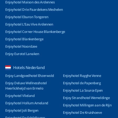
Enjoyhotel Maison des Ardennes
Enjoyhotel Drie Paardekens Mechelen
Enjoyhotel Eburon Tongeren
Enjoyhotel L’Eau Vive Ardennen
Enjoyhotel Corner House Blankenberge
Enjoyhotel Blankenberge
Enjoyhotel Noordzee
Enjoy Eurotel Lanaken
Hotels Nederland
Enjoy Landgoedhotel Ehzerwold
Enjoyhotel Ruyghe Venne
Enjoy Deluxe Wellnesshotel
Enjoyhotel de Papenberg
Heerlickheijd van Ermelo
Enjoyhotel La Source Epen
Enjoyhotel Vlieland
Enjoy Strandhotel Wemeldinge
Enjoyhotel Hollum Ameland
Enjoyhotel Millingen aan de Rijn
Enjoyhotel Joli Bergen
Enjoyhotel De Kruishoeve
Enjoyhotel De Schildkamp