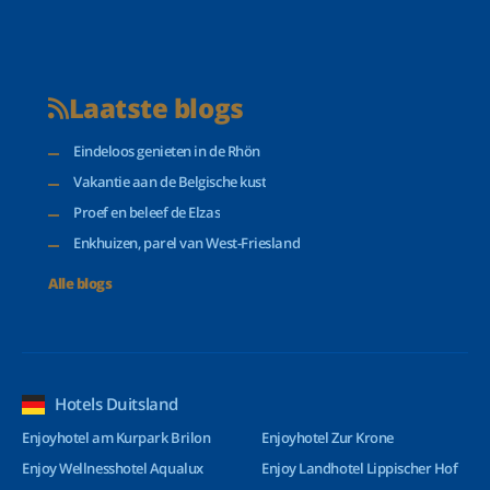
Laatste blogs
Eindeloos genieten in de Rhön
Vakantie aan de Belgische kust
Proef en beleef de Elzas
Enkhuizen, parel van West-Friesland
Alle blogs
Hotels Duitsland
Enjoyhotel am Kurpark Brilon
Enjoyhotel Zur Krone
Enjoy Wellnesshotel Aqualux
Enjoy Landhotel Lippischer Hof