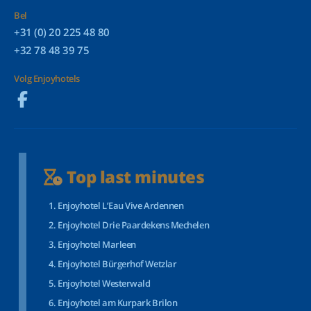
Bel
+31 (0) 20 225 48 80
+32 78 48 39 75
Volg Enjoyhotels
Top last minutes
Enjoyhotel L’Eau Vive Ardennen
Enjoyhotel Drie Paardekens Mechelen
Enjoyhotel Marleen
Enjoyhotel Bürgerhof Wetzlar
Enjoyhotel Westerwald
Enjoyhotel am Kurpark Brilon