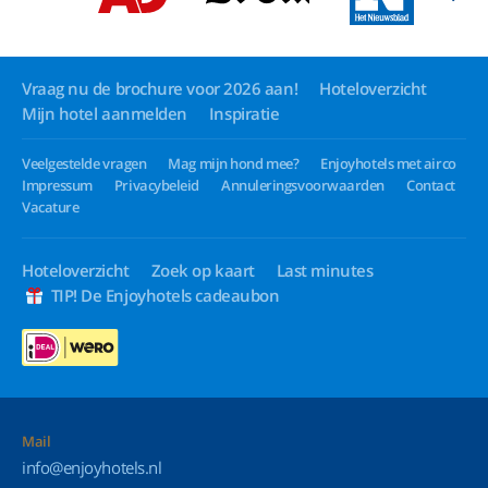
Vraag nu de brochure voor 2026 aan!
Hoteloverzicht
Mijn hotel aanmelden
Inspiratie
Veelgestelde vragen
Mag mijn hond mee?
Enjoyhotels met airco
Impressum
Privacybeleid
Annuleringsvoorwaarden
Contact
Vacature
Hoteloverzicht
Zoek op kaart
Last minutes
TIP! De Enjoyhotels cadeaubon
Mail
info@enjoyhotels.nl