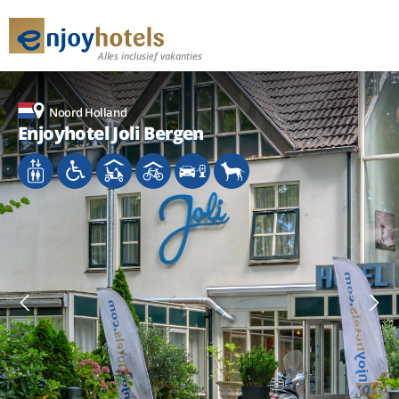
Alles inclusief vakanties
Noord Holland
Noord Holland
Noord Holland
Noord Holland
Enjoyhotel Joli Bergen
Enjoyhotel Joli Bergen
Enjoyhotel Joli Bergen
Enjoyhotel Joli Bergen