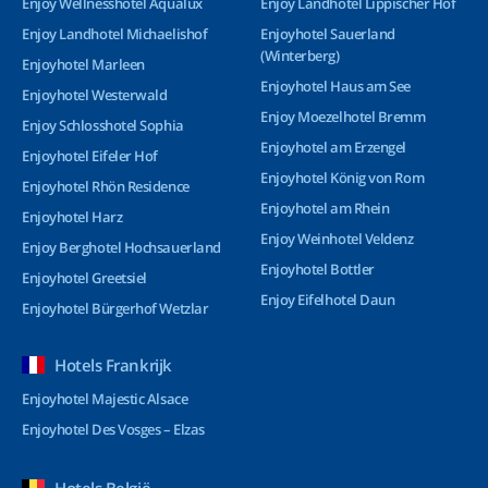
Enjoy Wellnesshotel Aqualux
Enjoy Landhotel Lippischer Hof
Enjoy Landhotel Michaelishof
Enjoyhotel Sauerland
(Winterberg)
Enjoyhotel Marleen
Enjoyhotel Haus am See
Enjoyhotel Westerwald
Enjoy Moezelhotel Bremm
Enjoy Schlosshotel Sophia
Enjoyhotel am Erzengel
Enjoyhotel Eifeler Hof
Enjoyhotel König von Rom
Enjoyhotel Rhön Residence
Enjoyhotel am Rhein
Enjoyhotel Harz
Enjoy Weinhotel Veldenz
Enjoy Berghotel Hochsauerland
Enjoyhotel Bottler
Enjoyhotel Greetsiel
Enjoy Eifelhotel Daun
Enjoyhotel Bürgerhof Wetzlar
Hotels Frankrijk
Enjoyhotel Majestic Alsace
Enjoyhotel Des Vosges – Elzas