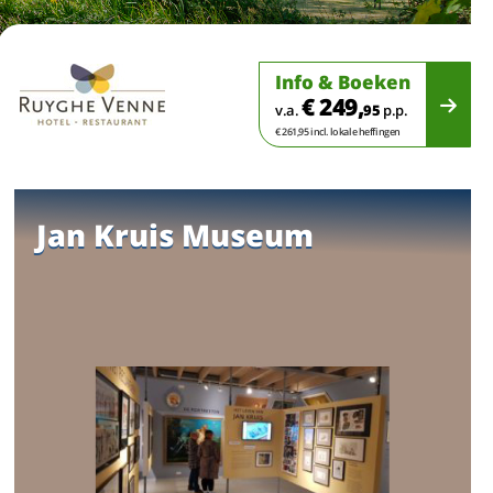
Info & Boeken
€ 249,
v.a.
95
p.p.
€ 261,95 incl. lokale heffingen
Jan Kruis Museum