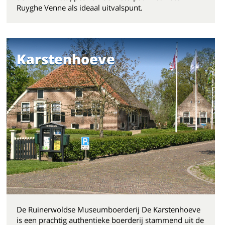
Ruyghe Venne als ideaal uitvalspunt.
Karstenhoeve
De Ruinerwoldse Museumboerderij De Karstenhoeve
is een prachtig authentieke boerderij stammend uit de