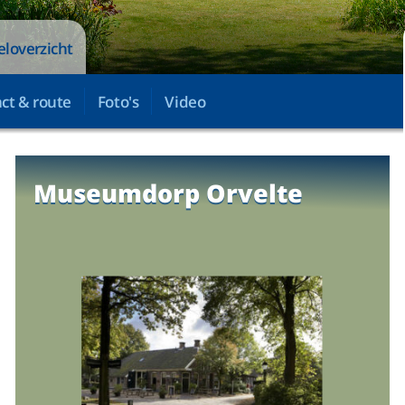
eloverzicht
ct & route
Foto's
Video
Museumdorp Orvelte