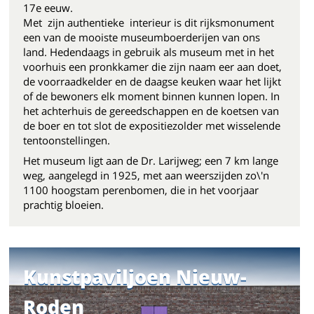
17e eeuw.
Met zijn authentieke interieur is dit rijksmonument
een van de mooiste museumboerderijen van ons
land. Hedendaags in gebruik als museum met in het
voorhuis een pronkkamer die zijn naam eer aan doet,
de voorraadkelder en de daagse keuken waar het lijkt
of de bewoners elk moment binnen kunnen lopen. In
het achterhuis de gereedschappen en de koetsen van
de boer en tot slot de expositiezolder met wisselende
tentoonstellingen.
Het museum ligt aan de Dr. Larijweg; een 7 km lange
weg, aangelegd in 1925, met aan weerszijden zo\'n
1100 hoogstam perenbomen, die in het voorjaar
prachtig bloeien.
Kunstpaviljoen Nieuw-
Roden