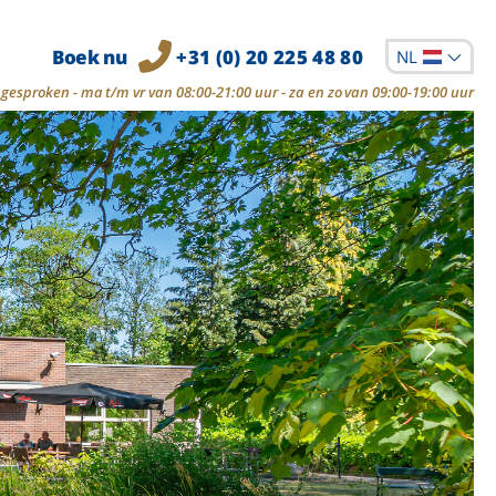
Boek nu
+31 (0) 20 225 48 80
NL
gesproken - ma t/m vr van 08:00-21:00 uur - za en zo van 09:00-19:00 uur