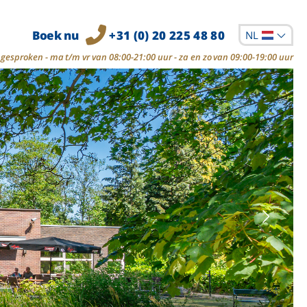
Boek nu
+31 (0) 20 225 48 80
NL
gesproken - ma t/m vr van 08:00-21:00 uur - za en zo van 09:00-19:00 uur