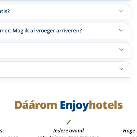
tis?
mer. Mag ik al vroeger arriveren?
Dáárom
Enjoy
hotels
✓
s-,
Iedere avond
Hoge 