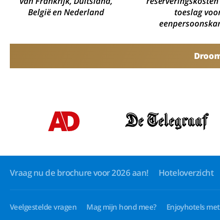
van Frankrijk, Duitsland,
reserveringskosten
België en Nederland
toeslag voo
eenpersoonska
Droomv
Vraag nu de brochure voor 2026 aan!
Hoteloverzicht
Veelgestelde vragen
Mag mijn hond mee?
Enjoyhotels met