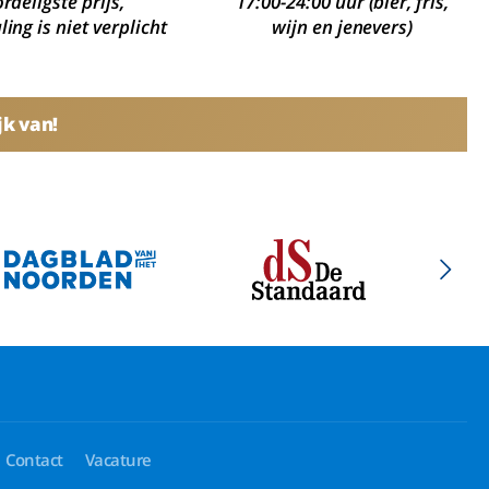
rdeligste prijs,
17:00-24:00 uur (bier, fris,
ing is niet verplicht
wijn en jenevers)
jk van!
Contact
Vacature