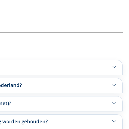
ederland?
net)?
ing worden gehouden?