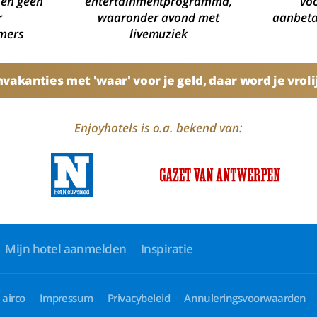
 en geen
entertainmentprogramma,
voo
r
waaronder avond met
aanbetal
mers
livemuziek
akanties met 'waar' voor je geld, daar word je vroli
Enjoyhotels is o.a. bekend van:
Mijn hotel aanmelden
Inspiratie
 airco
Impressum
Privacybeleid
Annuleringsvoorwaarden