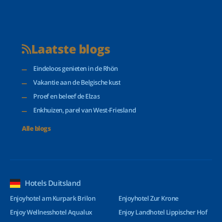
Laatste blogs
Eindeloos genieten in de Rhön
Vakantie aan de Belgische kust
Proef en beleef de Elzas
Enkhuizen, parel van West-Friesland
Alle blogs
Hotels Duitsland
Enjoyhotel am Kurpark Brilon
Enjoyhotel Zur Krone
Enjoy Wellnesshotel Aqualux
Enjoy Landhotel Lippischer Hof