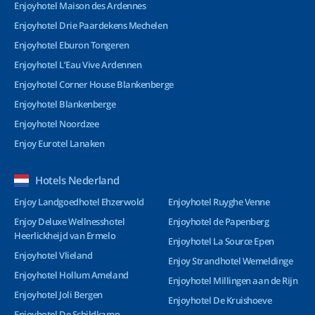
Enjoyhotel Maison des Ardennes
Enjoyhotel Drie Paardekens Mechelen
Enjoyhotel Eburon Tongeren
Enjoyhotel L’Eau Vive Ardennen
Enjoyhotel Corner House Blankenberge
Enjoyhotel Blankenberge
Enjoyhotel Noordzee
Enjoy Eurotel Lanaken
Hotels Nederland
Enjoy Landgoedhotel Ehzerwold
Enjoyhotel Ruyghe Venne
Enjoy Deluxe Wellnesshotel
Enjoyhotel de Papenberg
Heerlickheijd van Ermelo
Enjoyhotel La Source Epen
Enjoyhotel Vlieland
Enjoy Strandhotel Wemeldinge
Enjoyhotel Hollum Ameland
Enjoyhotel Millingen aan de Rijn
Enjoyhotel Joli Bergen
Enjoyhotel De Kruishoeve
Enjoyhotel De Schildkamp