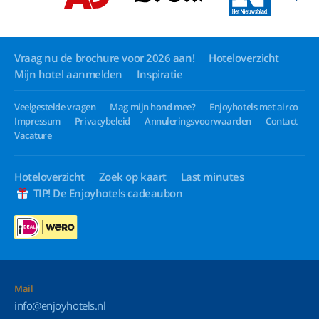
Vraag nu de brochure voor 2026 aan!
Hoteloverzicht
Mijn hotel aanmelden
Inspiratie
Veelgestelde vragen
Mag mijn hond mee?
Enjoyhotels met airco
Impressum
Privacybeleid
Annuleringsvoorwaarden
Contact
Vacature
Hoteloverzicht
Zoek op kaart
Last minutes
TIP! De Enjoyhotels cadeaubon
Mail
info@enjoyhotels.nl