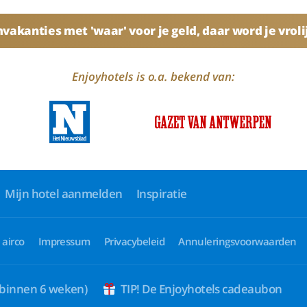
akanties met 'waar' voor je geld, daar word je vroli
Enjoyhotels is o.a. bekend van:
Mijn hotel aanmelden
Inspiratie
 airco
Impressum
Privacybeleid
Annuleringsvoorwaarden
 binnen 6 weken)
TIP! De Enjoyhotels cadeaubon