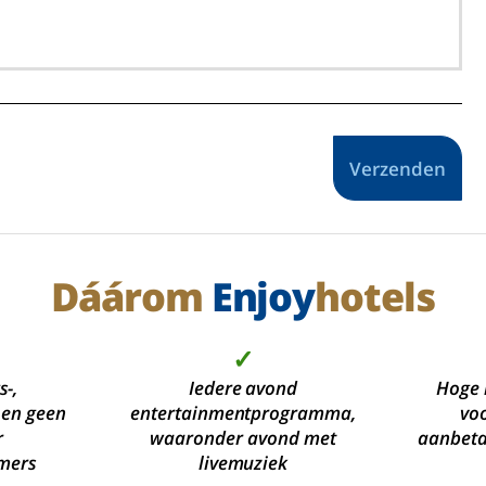
Verzenden
Dáárom
Enjoy
hotels
✓
s-,
Iedere avond
Hoge 
 en geen
entertainmentprogramma,
voo
r
waaronder avond met
aanbetal
mers
livemuziek