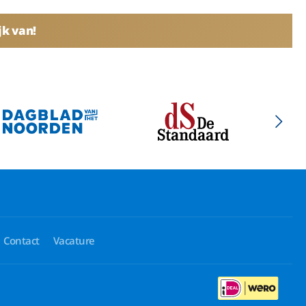
jk van!
Contact
Vacature