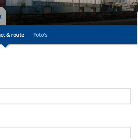
t
ct & route
Foto's