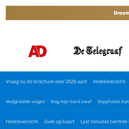
Droomv
Vraag nu de brochure voor 2026 aan!
Hoteloverzicht
Veelgestelde vragen
Mag mijn hond mee?
Enjoyhotels met
Hoteloverzicht
Zoek op kaart
Last minutes
(vertrek