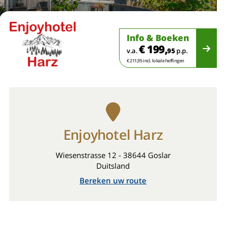
Info & Boeken
€ 199,
v.a.
95
p.p.
€ 211,95 incl. lokale heffingen
Enjoyhotel Harz
Wiesenstrasse 12 - 38644 Goslar
Duitsland
Bereken uw route