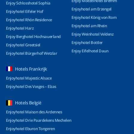
Enjoy Moezelhotel Bremm
Enjoy Schlosshotel Sophia
Enjoyhotel am Erzengel
Enjoyhotel Eifeler Hof
Enjoyhotel König von Rom
Enjoyhotel Rhön Residence
Enjoyhotel am Rhein
Enjoyhotel Harz
Enjoy Weinhotel Veldenz
Enjoy Berghotel Hochsauerland
Enjoyhotel Bottler
Enjoyhotel Greetsiel
Enjoy Eifelhotel Daun
Enjoyhotel Bürgerhof Wetzlar
Hotels Frankrijk
Enjoyhotel Majestic Alsace
Enjoyhotel Des Vosges – Elzas
Hotels België
Enjoyhotel Maison des Ardennes
Enjoyhotel Drie Paardekens Mechelen
Enjoyhotel Eburon Tongeren