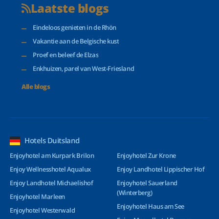
Laatste blogs
Eindeloos genieten in de Rhön
Vakantie aan de Belgische kust
Proef en beleef de Elzas
Enkhuizen, parel van West-Friesland
Alle blogs
Hotels Duitsland
Enjoyhotel am Kurpark Brilon
Enjoyhotel Zur Krone
Enjoy Wellnesshotel Aqualux
Enjoy Landhotel Lippischer Hof
Enjoy Landhotel Michaelishof
Enjoyhotel Sauerland
(Winterberg)
Enjoyhotel Marleen
Enjoyhotel Haus am See
Enjoyhotel Westerwald