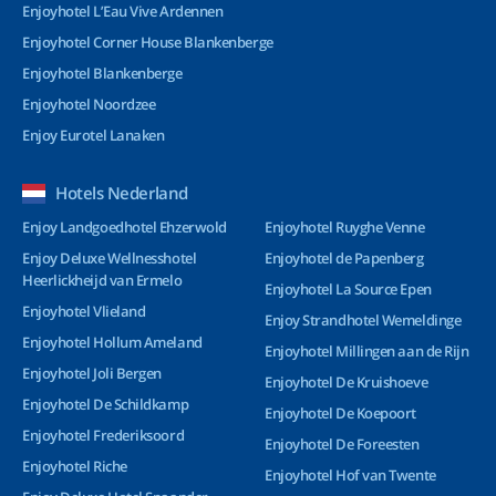
Enjoyhotel L’Eau Vive Ardennen
Enjoyhotel Corner House Blankenberge
Enjoyhotel Blankenberge
Enjoyhotel Noordzee
Enjoy Eurotel Lanaken
Hotels Nederland
Enjoy Landgoedhotel Ehzerwold
Enjoyhotel Ruyghe Venne
Enjoy Deluxe Wellnesshotel
Enjoyhotel de Papenberg
Heerlickheijd van Ermelo
Enjoyhotel La Source Epen
Enjoyhotel Vlieland
Enjoy Strandhotel Wemeldinge
Enjoyhotel Hollum Ameland
Enjoyhotel Millingen aan de Rijn
Enjoyhotel Joli Bergen
Enjoyhotel De Kruishoeve
Enjoyhotel De Schildkamp
Enjoyhotel De Koepoort
Enjoyhotel Frederiksoord
Enjoyhotel De Foreesten
Enjoyhotel Riche
Enjoyhotel Hof van Twente