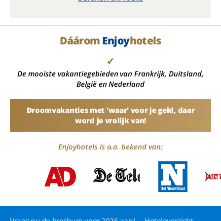
Dáárom
Enjoy
hotels
✓
De mooiste vakantiegebieden van Frankrijk, Duitsland,
België en Nederland
Droomvakanties met 'waar' voor je geld, daar
word je vrolijk van!
Enjoyhotels is o.a. bekend van:
Vraag nu de brochure voor 2026 aan!
Hoteloverzicht