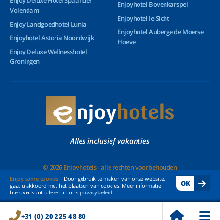
Enjoy Deluxe Hotel Spaander
Enjoyhotel Bovenkarspel
Volendam
Enjoyhotel Ie-Sicht
Enjoy Landgoedhotel Lunia
Enjoyhotel Auberge de Moerse
Enjoyhotel Astoria Noordwijk
Hoeve
Enjoy Deluxe Wellnesshotel
Groningen
Alles inclusief vakanties
© 2026 Enjoyhotels - alle rechten voorbehouden
Enjoy some cookies
Door gebruik te maken van onze website,
OK
gaat u akkoord met het plaatsen van cookies. Meer informatie
hierover kunt u lezen in ons
privacybeleid
.
+31 (0) 20 225 48 80