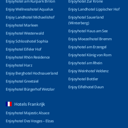
Enjoyhotel am Kurpark Brilon
Enjoyhotel Zur Krone
Enjoy Wellnesshotel Aqualux
Enjoy Landhotel Lippischer Hof
Enjoy Landhotel Michaelishof
Enjoyhotel Sauerland
(Winterberg)
Enjoyhotel Marleen
Enjoyhotel Haus am See
Enjoyhotel Westerwald
Enjoy Moezelhotel Bremm
Enjoy Schlosshotel Sophia
Enjoyhotel am Erzengel
Enjoyhotel Eifeler Hof
Enjoyhotel König von Rom
Enjoyhotel Rhön Residence
Enjoyhotel am Rhein
Enjoyhotel Harz
Enjoy Weinhotel Veldenz
Enjoy Berghotel Hochsauerland
Enjoyhotel Bottler
Enjoyhotel Greetsiel
Enjoy Eifelhotel Daun
Enjoyhotel Bürgerhof Wetzlar
Hotels Frankrijk
Enjoyhotel Majestic Alsace
Enjoyhotel Des Vosges – Elzas