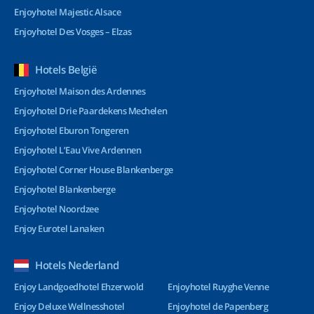
Enjoyhotel Majestic Alsace
Enjoyhotel Des Vosges – Elzas
Hotels België
Enjoyhotel Maison des Ardennes
Enjoyhotel Drie Paardekens Mechelen
Enjoyhotel Eburon Tongeren
Enjoyhotel L’Eau Vive Ardennen
Enjoyhotel Corner House Blankenberge
Enjoyhotel Blankenberge
Enjoyhotel Noordzee
Enjoy Eurotel Lanaken
Hotels Nederland
Enjoy Landgoedhotel Ehzerwold
Enjoyhotel Ruyghe Venne
Enjoy Deluxe Wellnesshotel
Enjoyhotel de Papenberg