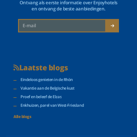
Ontvang als eerste informatie over Enjoyhotels
en ontvang de beste aanbiedingen.
Laatste blogs
Eindeloos genieten in de Rhön
Vakantie aan de Belgische kust
Proef en beleef de Elzas
Enkhuizen, parel van West-Friesland
Alle blogs