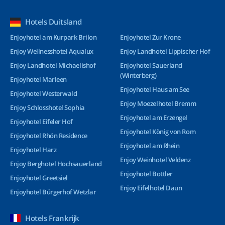
Hotels Duitsland
Enjoyhotel am Kurpark Brilon
Enjoyhotel Zur Krone
Enjoy Wellnesshotel Aqualux
Enjoy Landhotel Lippischer Hof
Enjoy Landhotel Michaelishof
Enjoyhotel Sauerland
(Winterberg)
Enjoyhotel Marleen
Enjoyhotel Haus am See
Enjoyhotel Westerwald
Enjoy Moezelhotel Bremm
Enjoy Schlosshotel Sophia
Enjoyhotel am Erzengel
Enjoyhotel Eifeler Hof
Enjoyhotel König von Rom
Enjoyhotel Rhön Residence
Enjoyhotel am Rhein
Enjoyhotel Harz
Enjoy Weinhotel Veldenz
Enjoy Berghotel Hochsauerland
Enjoyhotel Bottler
Enjoyhotel Greetsiel
Enjoy Eifelhotel Daun
Enjoyhotel Bürgerhof Wetzlar
Hotels Frankrijk