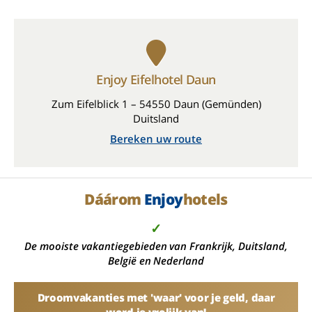
Enjoy Eifelhotel Daun
Zum Eifelblick 1 – 54550 Daun (Gemünden)
Duitsland
Bereken uw route
Dáárom
Enjoy
hotels
✓
De mooiste vakantiegebieden van Frankrijk, Duitsland,
België en Nederland
Droomvakanties met 'waar' voor je geld, daar