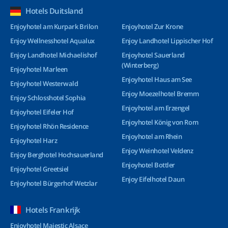
Hotels Duitsland
Enjoyhotel am Kurpark Brilon
Enjoyhotel Zur Krone
Enjoy Wellnesshotel Aqualux
Enjoy Landhotel Lippischer Hof
Enjoy Landhotel Michaelishof
Enjoyhotel Sauerland
(Winterberg)
Enjoyhotel Marleen
Enjoyhotel Haus am See
Enjoyhotel Westerwald
Enjoy Moezelhotel Bremm
Enjoy Schlosshotel Sophia
Enjoyhotel am Erzengel
Enjoyhotel Eifeler Hof
Enjoyhotel König von Rom
Enjoyhotel Rhön Residence
Enjoyhotel am Rhein
Enjoyhotel Harz
Enjoy Weinhotel Veldenz
Enjoy Berghotel Hochsauerland
Enjoyhotel Bottler
Enjoyhotel Greetsiel
Enjoy Eifelhotel Daun
Enjoyhotel Bürgerhof Wetzlar
Hotels Frankrijk
Enjoyhotel Majestic Alsace