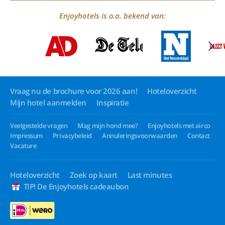
Enjoyhotels is o.a. bekend van:
Vraag nu de brochure voor 2026 aan!
Hoteloverzicht
Mijn hotel aanmelden
Inspiratie
Veelgestelde vragen
Mag mijn hond mee?
Enjoyhotels met airco
Impressum
Privacybeleid
Annuleringsvoorwaarden
Contact
Vacature
Hoteloverzicht
Zoek op kaart
Last minutes
TIP! De Enjoyhotels cadeaubon