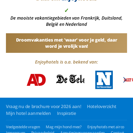
✓
De mooiste vakantiegebieden van Frankrijk, Duitsland,
België en Nederland
Droomvakanties met 'waar' voor je geld, daar
word je vrolijk van!
Enjoyhotels is o.a. bekend van:
Vraag nu de brochure voor 2026 aan!
Hoteloverzicht
Mijn hotel aanmelden
Inspiratie
Veelgestelde vragen
Mag mijn hond mee?
Enjoyhotels met airco
Impressum
Privacybeleid
Annuleringsvoorwaarden
Contact