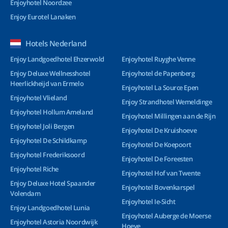
Enjoyhotel Noordzee
Enjoy Eurotel Lanaken
Hotels Nederland
Enjoy Landgoedhotel Ehzerwold
Enjoyhotel Ruyghe Venne
Enjoy Deluxe Wellnesshotel
Enjoyhotel de Papenberg
Heerlickheijd van Ermelo
Enjoyhotel La Source Epen
Enjoyhotel Vlieland
Enjoy Strandhotel Wemeldinge
Enjoyhotel Hollum Ameland
Enjoyhotel Millingen aan de Rijn
Enjoyhotel Joli Bergen
Enjoyhotel De Kruishoeve
Enjoyhotel De Schildkamp
Enjoyhotel De Koepoort
Enjoyhotel Frederiksoord
Enjoyhotel De Foreesten
Enjoyhotel Riche
Enjoyhotel Hof van Twente
Enjoy Deluxe Hotel Spaander
Enjoyhotel Bovenkarspel
Volendam
Enjoyhotel Ie-Sicht
Enjoy Landgoedhotel Lunia
Enjoyhotel Auberge de Moerse
Enjoyhotel Astoria Noordwijk
Hoeve