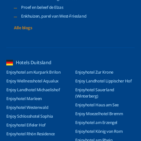
Proef en beleef de Elzas
Enkhuizen, parel van West-Friesland
Alle blogs
Hotels Duitsland
Enjoyhotel am Kurpark Brilon
Enjoyhotel Zur Krone
Enjoy Wellnesshotel Aqualux
Enjoy Landhotel Lippischer Hof
Enjoy Landhotel Michaelishof
Enjoyhotel Sauerland
(Winterberg)
Enjoyhotel Marleen
Enjoyhotel Haus am See
Enjoyhotel Westerwald
Enjoy Moezelhotel Bremm
Enjoy Schlosshotel Sophia
Enjoyhotel am Erzengel
Enjoyhotel Eifeler Hof
Enjoyhotel König von Rom
Enjoyhotel Rhön Residence
Enjoyhotel am Rhein