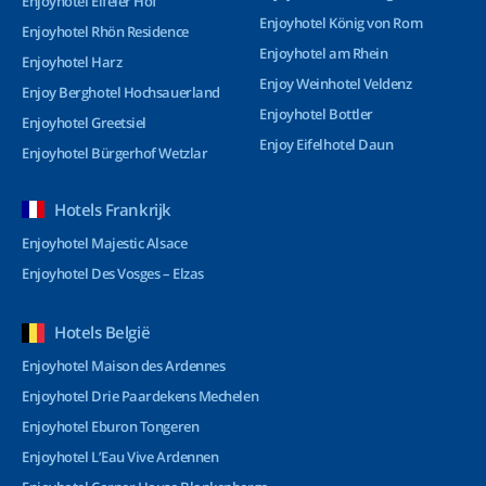
Enjoyhotel Eifeler Hof
Enjoyhotel König von Rom
Enjoyhotel Rhön Residence
Enjoyhotel am Rhein
Enjoyhotel Harz
Enjoy Weinhotel Veldenz
Enjoy Berghotel Hochsauerland
Enjoyhotel Bottler
Enjoyhotel Greetsiel
Enjoy Eifelhotel Daun
Enjoyhotel Bürgerhof Wetzlar
Hotels Frankrijk
Enjoyhotel Majestic Alsace
Enjoyhotel Des Vosges – Elzas
Hotels België
Enjoyhotel Maison des Ardennes
Enjoyhotel Drie Paardekens Mechelen
Enjoyhotel Eburon Tongeren
Enjoyhotel L’Eau Vive Ardennen