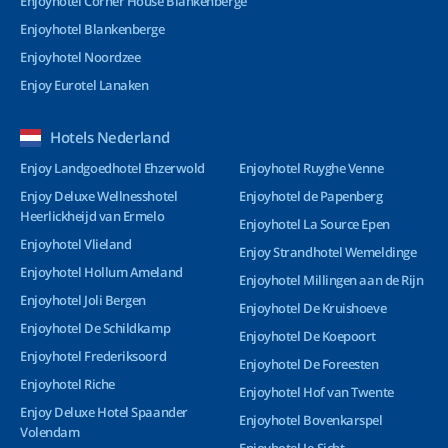
Enjoyhotel Corner House Blankenberge
Enjoyhotel Blankenberge
Enjoyhotel Noordzee
Enjoy Eurotel Lanaken
Hotels Nederland
Enjoy Landgoedhotel Ehzerwold
Enjoyhotel Ruyghe Venne
Enjoy Deluxe Wellnesshotel
Enjoyhotel de Papenberg
Heerlickheijd van Ermelo
Enjoyhotel La Source Epen
Enjoyhotel Vlieland
Enjoy Strandhotel Wemeldinge
Enjoyhotel Hollum Ameland
Enjoyhotel Millingen aan de Rijn
Enjoyhotel Joli Bergen
Enjoyhotel De Kruishoeve
Enjoyhotel De Schildkamp
Enjoyhotel De Koepoort
Enjoyhotel Frederiksoord
Enjoyhotel De Foreesten
Enjoyhotel Riche
Enjoyhotel Hof van Twente
Enjoy Deluxe Hotel Spaander
Enjoyhotel Bovenkarspel
Volendam