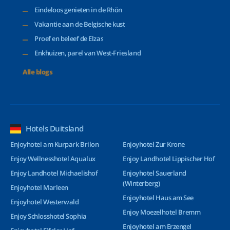
Eindeloos genieten in de Rhön
Vakantie aan de Belgische kust
Proef en beleef de Elzas
Enkhuizen, parel van West-Friesland
Alle blogs
Hotels Duitsland
Enjoyhotel am Kurpark Brilon
Enjoyhotel Zur Krone
Enjoy Wellnesshotel Aqualux
Enjoy Landhotel Lippischer Hof
Enjoy Landhotel Michaelishof
Enjoyhotel Sauerland
(Winterberg)
Enjoyhotel Marleen
Enjoyhotel Haus am See
Enjoyhotel Westerwald
Enjoy Moezelhotel Bremm
Enjoy Schlosshotel Sophia
Enjoyhotel am Erzengel