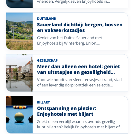
vrienden. Vergelijk zeven Enjoyhotels in
Nederland, België en Duitsland, van levendige
steden tot rustige natuur.
DUITSLAND
Sauerland dichtbij: bergen, bossen
en vakwerkstadjes
Geniet van het Duitse Sauerland met
Enjoyhotels bij Winterberg, Brilon,
Siedlinghausen en Bleiwäsche. Ideaal voor
wandelen, fietsen en ontspannen
natuuruitstapjes.
GEZELSCHAP
Meer dan alleen een hotel: geniet
van uitstapjes en gezelligheid
dichtbij
Voor wie houdt van sfeer, terrasjes, strand, stad
of een levendig dorp: ontdek een selectie
Enjoyhotels waar gezelligheid en vermaak
makkelijk binnen bereik zijn.
BILJART
Ontspanning en plezier:
Enjoyhotels met biljart
Zoekt u een verblijf waar u ’s avonds gezellig
kunt biljarten? Bekijk Enjoyhotels met biljart of
poolbiljart in Nederland, Duitsland en België.