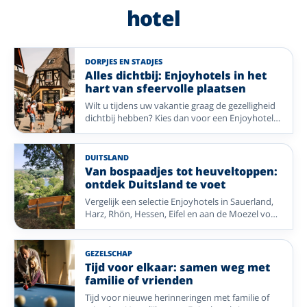
hotel
DORPJES EN STADJES
Alles dichtbij: Enjoyhotels in het
hart van sfeervolle plaatsen
Wilt u tijdens uw vakantie graag de gezelligheid
dichtbij hebben? Kies dan voor een Enjoyhotel
in of nabij het centrum. Van historische pleinen
en sfeervolle winkelstraten tot gezellige
dorpskernen: stap de deur uit en ontdek direct
DUITSLAND
de charme van uw vakantiebestemming. Geniet
Van bospaadjes tot heuveltoppen:
van comfort, gastvrijheid en alle mooie plekken
ontdek Duitsland te voet
die op loopafstand liggen.
Vergelijk een selectie Enjoyhotels in Sauerland,
Harz, Rhön, Hessen, Eifel en aan de Moezel voor
een wandelvakantie door gevarieerde natuur.
GEZELSCHAP
Tijd voor elkaar: samen weg met
familie of vrienden
Tijd voor nieuwe herinneringen met familie of