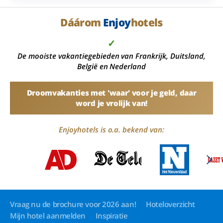
Dáárom
Enjoy
hotels
✓
De mooiste vakantiegebieden van Frankrijk, Duitsland,
België en Nederland
Droomvakanties met 'waar' voor je geld, daar
word je vrolijk van!
Enjoyhotels is o.a. bekend van:
Vraag nu de brochure voor 2026 aan!
Hoteloverzicht
Mijn hotel aanmelden
Inspiratie