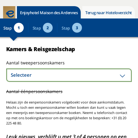
Enjoyhotel Maison des Ardennes
Terug naar Hoteloverzicht
1
2
3
Stap
Stap
Stap
Kamers & Reisgezelschap
Aantal tweepersoonskamers
Selecteer
Aantal éénpersoonskamers
Helaas zijn de eenpersoonskamers volgeboekt voor deze aankomstdatum.
Mocht u toch een eenpersoonskamer willen boeken dan kunt u vaak tegen
een meerprijs een tweepersoonskamer boeken. Neemt u telefonisch contact
op met ons boekingskantoor om de mogelijkheden te bespreken: +31 (0) 20
225 48 80.
Leuk nieuws, verblijft u met 3 of 4 personen op een