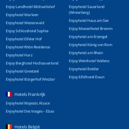
Enjoy Landhotel Michaelishof
Enjoyhotel Sauerland
(Winterberg)
Enjoyhotel Marleen
Enjoyhotel Haus am See
Enjoyhotel Westerwald
Enjoy Moezelhotel Bremm
Enjoy Schlosshotel Sophia
Enjoyhotel am Erzengel
Enjoyhotel Eifeler Hof
Enjoyhotel König von Rom
Enjoyhotel Rhön Residence
Enjoyhotel am Rhein
Enjoyhotel Harz
Enjoy Weinhotel Veldenz
Enjoy Berghotel Hochsauerland
Enjoyhotel Bottler
Enjoyhotel Greetsiel
Enjoy Eifelhotel Daun
Enjoyhotel Bürgerhof Wetzlar
Hotels Frankrijk
Enjoyhotel Majestic Alsace
Enjoyhotel Des Vosges – Elzas
Hotels België