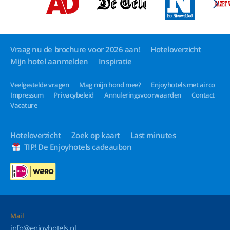
Vraag nu de brochure voor 2026 aan!
Hoteloverzicht
Mijn hotel aanmelden
Inspiratie
Veelgestelde vragen
Mag mijn hond mee?
Enjoyhotels met airco
Impressum
Privacybeleid
Annuleringsvoorwaarden
Contact
Vacature
Hoteloverzicht
Zoek op kaart
Last minutes
TIP! De Enjoyhotels cadeaubon
Mail
info@enjoyhotels.nl