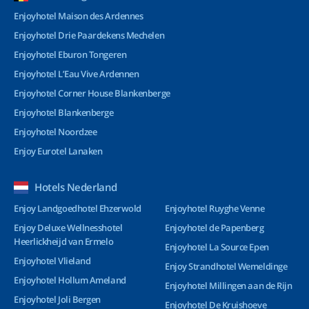
Enjoyhotel Maison des Ardennes
Enjoyhotel Drie Paardekens Mechelen
Enjoyhotel Eburon Tongeren
Enjoyhotel L’Eau Vive Ardennen
Enjoyhotel Corner House Blankenberge
Enjoyhotel Blankenberge
Enjoyhotel Noordzee
Enjoy Eurotel Lanaken
Hotels Nederland
Enjoy Landgoedhotel Ehzerwold
Enjoyhotel Ruyghe Venne
Enjoy Deluxe Wellnesshotel
Enjoyhotel de Papenberg
Heerlickheijd van Ermelo
Enjoyhotel La Source Epen
Enjoyhotel Vlieland
Enjoy Strandhotel Wemeldinge
Enjoyhotel Hollum Ameland
Enjoyhotel Millingen aan de Rijn
Enjoyhotel Joli Bergen
Enjoyhotel De Kruishoeve