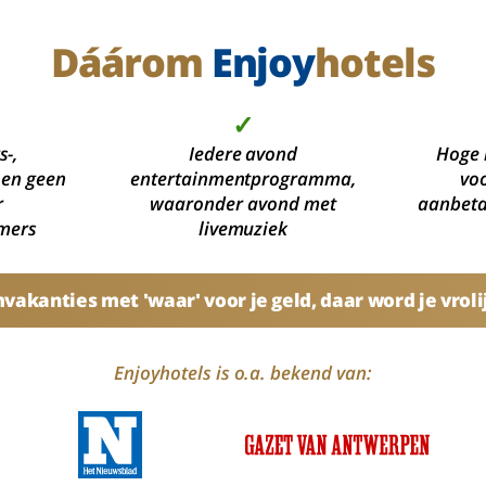
Dáárom
Enjoy
hotels
✓
s-,
Iedere avond
Hoge 
 en geen
entertainmentprogramma,
voo
r
waaronder avond met
aanbetal
mers
livemuziek
akanties met 'waar' voor je geld, daar word je vroli
Enjoyhotels is o.a. bekend van: