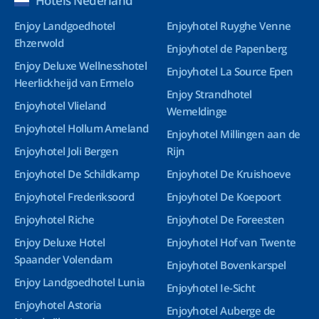
Hotels Nederland
Enjoy Landgoedhotel
Enjoyhotel Ruyghe Venne
Ehzerwold
Enjoyhotel de Papenberg
Enjoy Deluxe Wellnesshotel
Enjoyhotel La Source Epen
Heerlickheijd van Ermelo
Enjoy Strandhotel
Enjoyhotel Vlieland
Wemeldinge
Enjoyhotel Hollum Ameland
Enjoyhotel Millingen aan de
Enjoyhotel Joli Bergen
Rijn
Enjoyhotel De Schildkamp
Enjoyhotel De Kruishoeve
Enjoyhotel Frederiksoord
Enjoyhotel De Koepoort
Enjoyhotel Riche
Enjoyhotel De Foreesten
Enjoy Deluxe Hotel
Enjoyhotel Hof van Twente
Spaander Volendam
Enjoyhotel Bovenkarspel
Enjoy Landgoedhotel Lunia
Enjoyhotel Ie-Sicht
Enjoyhotel Astoria
Enjoyhotel Auberge de