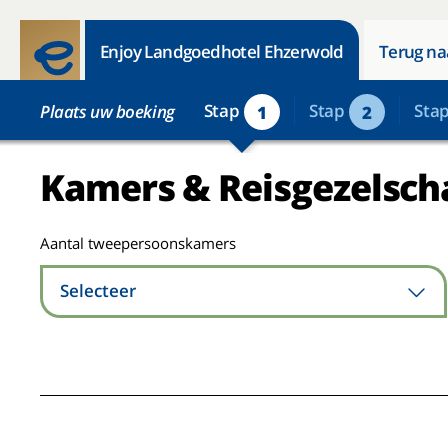
Enjoy Landgoedhotel Ehzerwold
Terug na
Stap
Stap
Sta
Plaats uw boeking
1
2
Kamers & Reisgezelsch
Aantal tweepersoonskamers
Selecteer