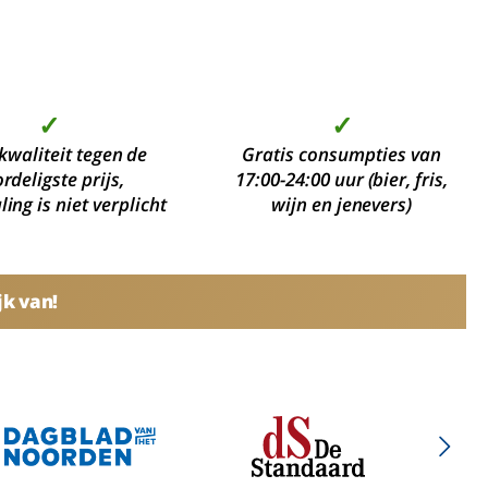
✓
✓
kwaliteit tegen de
Gratis consumpties van
rdeligste prijs,
17:00-24:00 uur (bier, fris,
ing is niet verplicht
wijn en jenevers)
jk van!