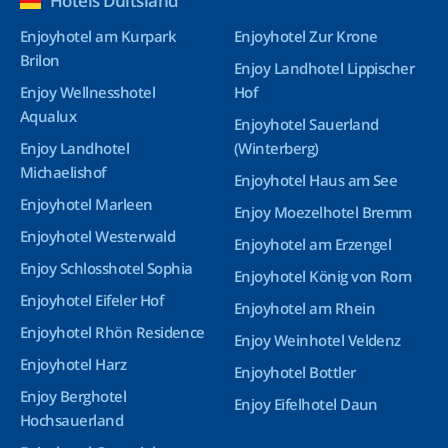
Hotels Duitsland
Enjoyhotel am Kurpark
Enjoyhotel Zur Krone
Brilon
Enjoy Landhotel Lippischer
Enjoy Wellnesshotel
Hof
Aqualux
Enjoyhotel Sauerland
Enjoy Landhotel
(Winterberg)
Michaelishof
Enjoyhotel Haus am See
Enjoyhotel Marleen
Enjoy Moezelhotel Bremm
Enjoyhotel Westerwald
Enjoyhotel am Erzengel
Enjoy Schlosshotel Sophia
Enjoyhotel König von Rom
Enjoyhotel Eifeler Hof
Enjoyhotel am Rhein
Enjoyhotel Rhön Residence
Enjoy Weinhotel Veldenz
Enjoyhotel Harz
Enjoyhotel Bottler
Enjoy Berghotel
Enjoy Eifelhotel Daun
Hochsauerland