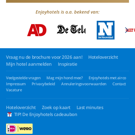
Enjoyhotels is o.a. bekend van:
Vraag nu de brochure voor 2026 aan!
Hoteloverzicht
Mijn hotel aanmelden
Inspiratie
Veelgestelde vragen
Mag mijn hond mee?
Enjoyhotels met airco
Impressum
Privacybeleid
Annuleringsvoorwaarden
Contact
Vacature
Hoteloverzicht
Zoek op kaart
Last minutes
TIP! De Enjoyhotels cadeaubon