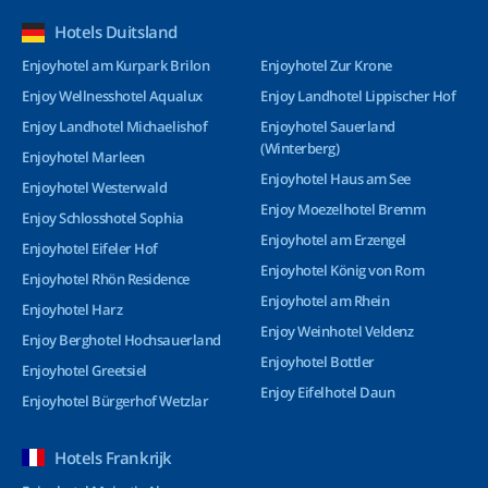
Hotels Duitsland
Enjoyhotel am Kurpark Brilon
Enjoyhotel Zur Krone
Enjoy Wellnesshotel Aqualux
Enjoy Landhotel Lippischer Hof
Enjoy Landhotel Michaelishof
Enjoyhotel Sauerland
(Winterberg)
Enjoyhotel Marleen
Enjoyhotel Haus am See
Enjoyhotel Westerwald
Enjoy Moezelhotel Bremm
Enjoy Schlosshotel Sophia
Enjoyhotel am Erzengel
Enjoyhotel Eifeler Hof
Enjoyhotel König von Rom
Enjoyhotel Rhön Residence
Enjoyhotel am Rhein
Enjoyhotel Harz
Enjoy Weinhotel Veldenz
Enjoy Berghotel Hochsauerland
Enjoyhotel Bottler
Enjoyhotel Greetsiel
Enjoy Eifelhotel Daun
Enjoyhotel Bürgerhof Wetzlar
Hotels Frankrijk