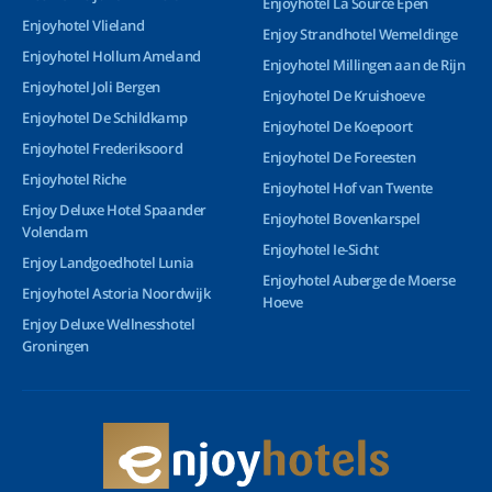
Enjoyhotel La Source Epen
Enjoyhotel Vlieland
Enjoy Strandhotel Wemeldinge
Enjoyhotel Hollum Ameland
Enjoyhotel Millingen aan de Rijn
Enjoyhotel Joli Bergen
Enjoyhotel De Kruishoeve
Enjoyhotel De Schildkamp
Enjoyhotel De Koepoort
Enjoyhotel Frederiksoord
Enjoyhotel De Foreesten
Enjoyhotel Riche
Enjoyhotel Hof van Twente
Enjoy Deluxe Hotel Spaander
Enjoyhotel Bovenkarspel
Volendam
Enjoyhotel Ie-Sicht
Enjoy Landgoedhotel Lunia
Enjoyhotel Auberge de Moerse
Enjoyhotel Astoria Noordwijk
Hoeve
Enjoy Deluxe Wellnesshotel
Groningen