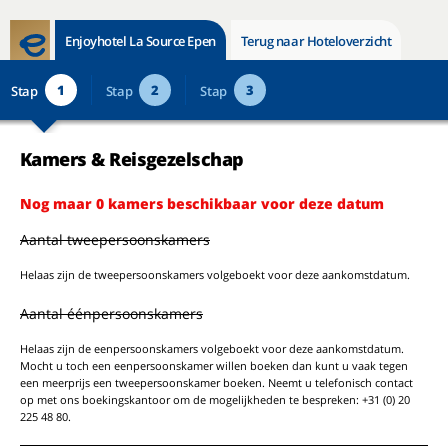
Enjoyhotel La Source Epen
Terug naar Hoteloverzicht
1
2
3
Stap
Stap
Stap
Kamers & Reisgezelschap
Nog maar 0 kamers beschikbaar voor deze datum
Aantal tweepersoonskamers
Helaas zijn de tweepersoonskamers volgeboekt voor deze aankomstdatum.
Aantal éénpersoonskamers
Helaas zijn de eenpersoonskamers volgeboekt voor deze aankomstdatum.
Mocht u toch een eenpersoonskamer willen boeken dan kunt u vaak tegen
een meerprijs een tweepersoonskamer boeken. Neemt u telefonisch contact
op met ons boekingskantoor om de mogelijkheden te bespreken: +31 (0) 20
225 48 80.