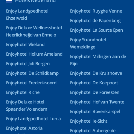
Hotels Nederland
Enjoy Landgoedhotel
Enjoyhotel Ruyghe Venne
Ehzerwold
Enjoyhotel de Papenberg
Enjoy Deluxe Wellnesshotel
Enjoyhotel La Source Epen
Heerlickheijd van Ermelo
Enjoy Strandhotel
Enjoyhotel Vlieland
Wemeldinge
Enjoyhotel Hollum Ameland
Enjoyhotel Millingen aan de
Enjoyhotel Joli Bergen
Rijn
Enjoyhotel De Schildkamp
Enjoyhotel De Kruishoeve
Enjoyhotel Frederiksoord
Enjoyhotel De Koepoort
Enjoyhotel Riche
Enjoyhotel De Foreesten
Enjoy Deluxe Hotel
Enjoyhotel Hof van Twente
Spaander Volendam
Enjoyhotel Bovenkarspel
Enjoy Landgoedhotel Lunia
Enjoyhotel Ie-Sicht
Enjoyhotel Astoria
Enjoyhotel Auberge de