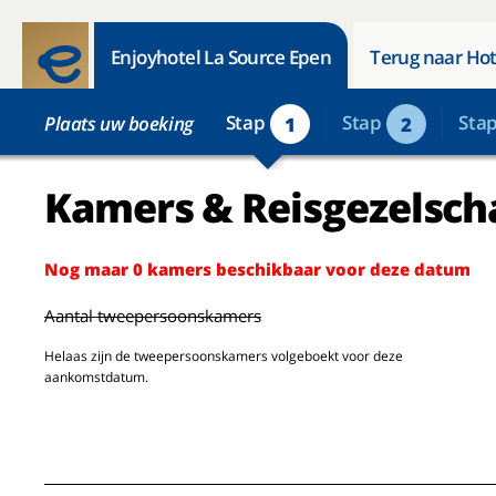
Enjoyhotel La Source Epen
Terug naar Hot
Stap
Stap
Sta
Plaats uw boeking
1
2
Kamers & Reisgezelsch
Nog maar 0 kamers beschikbaar voor deze datum
Aantal tweepersoonskamers
Helaas zijn de tweepersoonskamers volgeboekt voor deze
aankomstdatum.