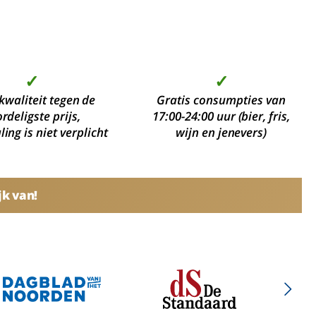
✓
✓
kwaliteit tegen de
Gratis consumpties van
rdeligste prijs,
17:00-24:00 uur (bier, fris,
ing is niet verplicht
wijn en jenevers)
jk van!