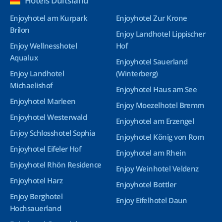
Hotels Duitsland
Enjoyhotel am Kurpark
Enjoyhotel Zur Krone
Brilon
Enjoy Landhotel Lippischer
Enjoy Wellnesshotel
Hof
Aqualux
Enjoyhotel Sauerland
Enjoy Landhotel
(Winterberg)
Michaelishof
Enjoyhotel Haus am See
Enjoyhotel Marleen
Enjoy Moezelhotel Bremm
Enjoyhotel Westerwald
Enjoyhotel am Erzengel
Enjoy Schlosshotel Sophia
Enjoyhotel König von Rom
Enjoyhotel Eifeler Hof
Enjoyhotel am Rhein
Enjoyhotel Rhön Residence
Enjoy Weinhotel Veldenz
Enjoyhotel Harz
Enjoyhotel Bottler
Enjoy Berghotel
Enjoy Eifelhotel Daun
Hochsauerland