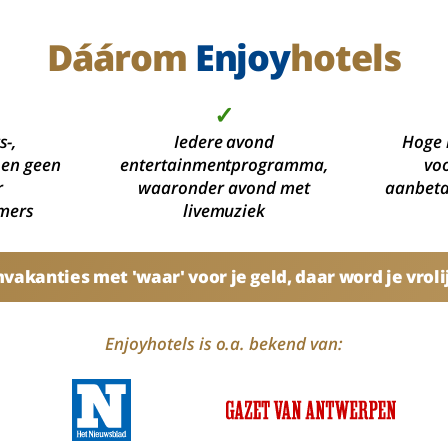
Dáárom
Enjoy
hotels
✓
s-,
Iedere avond
Hoge 
 en geen
entertainmentprogramma,
voo
r
waaronder avond met
aanbetal
mers
livemuziek
akanties met 'waar' voor je geld, daar word je vroli
Enjoyhotels is o.a. bekend van: