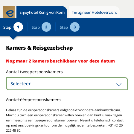
Enjoyhotel König von Rom
Terug naar Hoteloverzicht
1
2
3
Stap
Stap
Stap
Kamers & Reisgezelschap
Nog maar 2 kamers beschikbaar voor deze datum
Aantal tweepersoonskamers
Selecteer
Aantal éénpersoonskamers
Helaas zijn de eenpersoonskamers volgeboekt voor deze aankomstdatum.
Mocht u toch een eenpersoonskamer willen boeken dan kunt u vaak tegen
een meerprijs een tweepersoonskamer boeken. Neemt u telefonisch contact
op met ons boekingskantoor om de mogelijkheden te bespreken: +31 (0) 20
225 48 80.