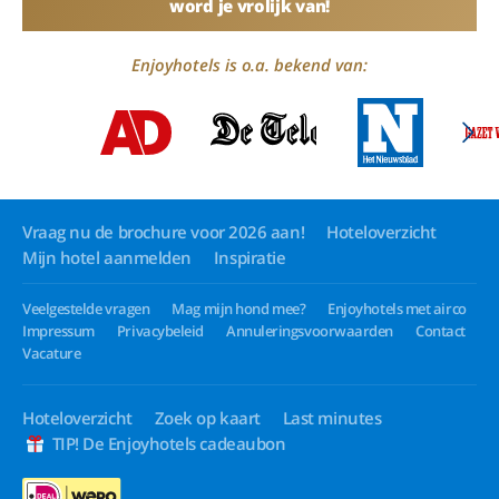
word je vrolijk van!
Enjoyhotels is o.a. bekend van:
Vraag nu de brochure voor 2026 aan!
Hoteloverzicht
Mijn hotel aanmelden
Inspiratie
Veelgestelde vragen
Mag mijn hond mee?
Enjoyhotels met airco
Impressum
Privacybeleid
Annuleringsvoorwaarden
Contact
Vacature
Hoteloverzicht
Zoek op kaart
Last minutes
TIP! De Enjoyhotels cadeaubon