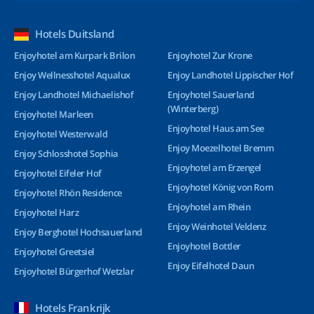
Hotels Duitsland
Enjoyhotel am Kurpark Brilon
Enjoyhotel Zur Krone
Enjoy Wellnesshotel Aqualux
Enjoy Landhotel Lippischer Hof
Enjoy Landhotel Michaelishof
Enjoyhotel Sauerland
(Winterberg)
Enjoyhotel Marleen
Enjoyhotel Haus am See
Enjoyhotel Westerwald
Enjoy Moezelhotel Bremm
Enjoy Schlosshotel Sophia
Enjoyhotel am Erzengel
Enjoyhotel Eifeler Hof
Enjoyhotel König von Rom
Enjoyhotel Rhön Residence
Enjoyhotel am Rhein
Enjoyhotel Harz
Enjoy Weinhotel Veldenz
Enjoy Berghotel Hochsauerland
Enjoyhotel Bottler
Enjoyhotel Greetsiel
Enjoy Eifelhotel Daun
Enjoyhotel Bürgerhof Wetzlar
Hotels Frankrijk