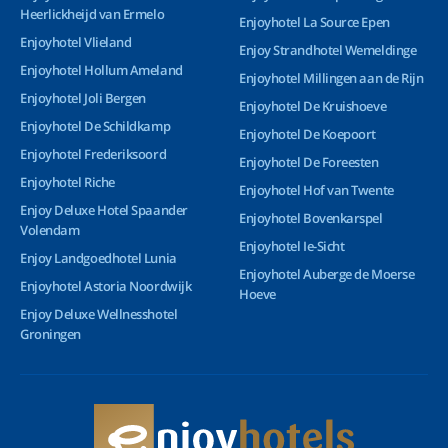
Heerlickheijd van Ermelo
Enjoyhotel La Source Epen
Enjoyhotel Vlieland
Enjoy Strandhotel Wemeldinge
Enjoyhotel Hollum Ameland
Enjoyhotel Millingen aan de Rijn
Enjoyhotel Joli Bergen
Enjoyhotel De Kruishoeve
Enjoyhotel De Schildkamp
Enjoyhotel De Koepoort
Enjoyhotel Frederiksoord
Enjoyhotel De Foreesten
Enjoyhotel Riche
Enjoyhotel Hof van Twente
Enjoy Deluxe Hotel Spaander
Enjoyhotel Bovenkarspel
Volendam
Enjoyhotel Ie-Sicht
Enjoy Landgoedhotel Lunia
Enjoyhotel Auberge de Moerse
Enjoyhotel Astoria Noordwijk
Hoeve
Enjoy Deluxe Wellnesshotel
Groningen