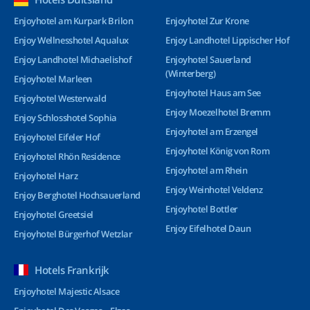
Enjoyhotel am Kurpark Brilon
Enjoyhotel Zur Krone
Enjoy Wellnesshotel Aqualux
Enjoy Landhotel Lippischer Hof
Enjoy Landhotel Michaelishof
Enjoyhotel Sauerland
(Winterberg)
Enjoyhotel Marleen
Enjoyhotel Haus am See
Enjoyhotel Westerwald
Enjoy Moezelhotel Bremm
Enjoy Schlosshotel Sophia
Enjoyhotel am Erzengel
Enjoyhotel Eifeler Hof
Enjoyhotel König von Rom
Enjoyhotel Rhön Residence
Enjoyhotel am Rhein
Enjoyhotel Harz
Enjoy Weinhotel Veldenz
Enjoy Berghotel Hochsauerland
Enjoyhotel Bottler
Enjoyhotel Greetsiel
Enjoy Eifelhotel Daun
Enjoyhotel Bürgerhof Wetzlar
Hotels Frankrijk
Enjoyhotel Majestic Alsace