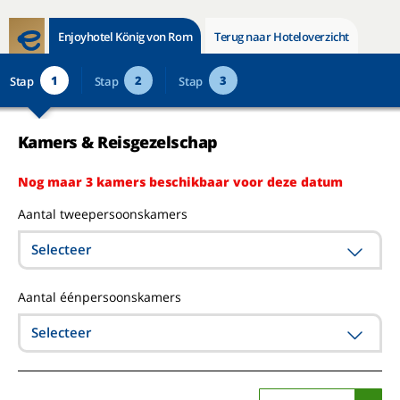
Enjoyhotel König von Rom
Terug naar Hoteloverzicht
1
2
3
Stap
Stap
Stap
Kamers & Reisgezelschap
Nog maar 3 kamers beschikbaar voor deze datum
Aantal tweepersoonskamers
Selecteer
Aantal éénpersoonskamers
Selecteer