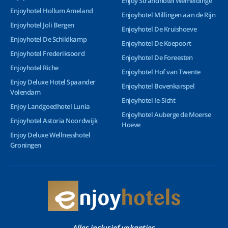
Enjoy Strandhotel Wemeldinge
Enjoyhotel Hollum Ameland
Enjoyhotel Millingen aan de Rijn
Enjoyhotel Joli Bergen
Enjoyhotel De Kruishoeve
Enjoyhotel De Schildkamp
Enjoyhotel De Koepoort
Enjoyhotel Frederiksoord
Enjoyhotel De Foreesten
Enjoyhotel Riche
Enjoyhotel Hof van Twente
Enjoy Deluxe Hotel Spaander
Enjoyhotel Bovenkarspel
Volendam
Enjoyhotel Ie-Sicht
Enjoy Landgoedhotel Lunia
Enjoyhotel Auberge de Moerse
Enjoyhotel Astoria Noordwijk
Hoeve
Enjoy Deluxe Wellnesshotel
Groningen
Alles inclusief vakanties