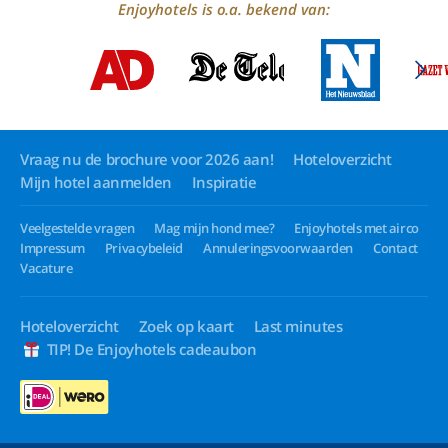
Enjoyhotels is o.a. bekend van:
Vraag nu de brochure voor 2026 aan!
Hoteloverzicht
Mijn hotel aanmelden
Inspiratie
Veelgestelde vragen
Mag mijn hond mee?
Enjoyhotels met airco
Impressum
Privacybeleid
Annuleringsvoorwaarden
Contact
Vacature
Hoteloverzicht
Zoek op kaart
Last minutes
TIP! De Enjoyhotels cadeaubon