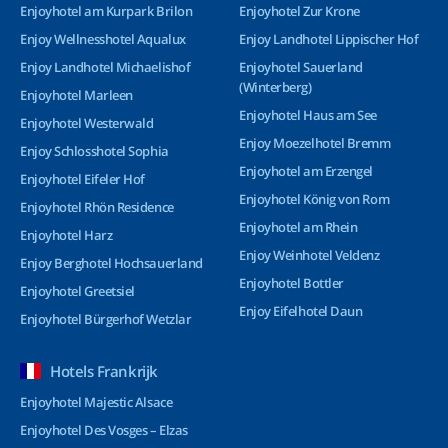
Enjoyhotel am Kurpark Brilon
Enjoyhotel Zur Krone
Enjoy Wellnesshotel Aqualux
Enjoy Landhotel Lippischer Hof
Enjoy Landhotel Michaelishof
Enjoyhotel Sauerland
(Winterberg)
Enjoyhotel Marleen
Enjoyhotel Haus am See
Enjoyhotel Westerwald
Enjoy Moezelhotel Bremm
Enjoy Schlosshotel Sophia
Enjoyhotel am Erzengel
Enjoyhotel Eifeler Hof
Enjoyhotel König von Rom
Enjoyhotel Rhön Residence
Enjoyhotel am Rhein
Enjoyhotel Harz
Enjoy Weinhotel Veldenz
Enjoy Berghotel Hochsauerland
Enjoyhotel Bottler
Enjoyhotel Greetsiel
Enjoy Eifelhotel Daun
Enjoyhotel Bürgerhof Wetzlar
Hotels Frankrijk
Enjoyhotel Majestic Alsace
Enjoyhotel Des Vosges – Elzas