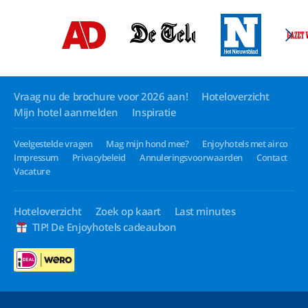
Vraag nu de brochure voor 2026 aan!
Hoteloverzicht
Mijn hotel aanmelden
Inspiratie
Veelgestelde vragen
Mag mijn hond mee?
Enjoyhotels met airco
Impressum
Privacybeleid
Annuleringsvoorwaarden
Contact
Vacature
Hoteloverzicht
Zoek op kaart
Last minutes
TIP! De Enjoyhotels cadeaubon