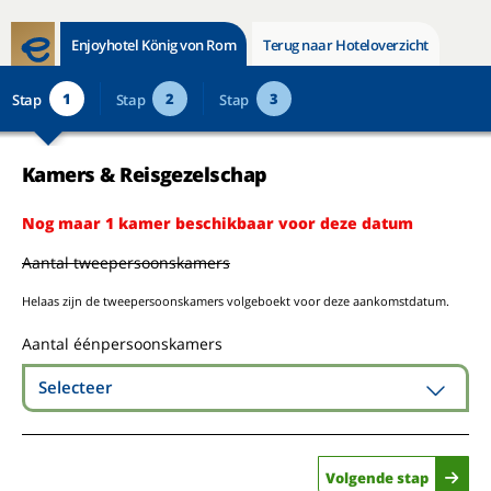
Enjoyhotel König von Rom
Terug naar Hoteloverzicht
1
2
3
Stap
Stap
Stap
Kamers & Reisgezelschap
Nog maar 1 kamer beschikbaar voor deze datum
Aantal tweepersoonskamers
Helaas zijn de tweepersoonskamers volgeboekt voor deze aankomstdatum.
Aantal éénpersoonskamers
Selecteer
Volgende stap