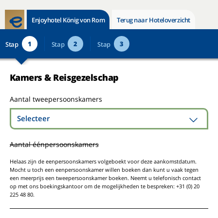
Enjoyhotel König von Rom
Terug naar Hoteloverzicht
1
2
3
Stap
Stap
Stap
Kamers & Reisgezelschap
Aantal tweepersoonskamers
Selecteer
Aantal éénpersoonskamers
Helaas zijn de eenpersoonskamers volgeboekt voor deze aankomstdatum.
Mocht u toch een eenpersoonskamer willen boeken dan kunt u vaak tegen
een meerprijs een tweepersoonskamer boeken. Neemt u telefonisch contact
op met ons boekingskantoor om de mogelijkheden te bespreken: +31 (0) 20
225 48 80.