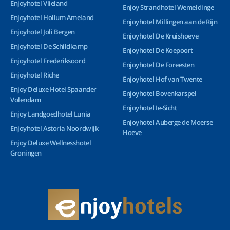
Enjoyhotel Vlieland
Enjoy Strandhotel Wemeldinge
Enjoyhotel Hollum Ameland
Enjoyhotel Millingen aan de Rijn
Enjoyhotel Joli Bergen
Enjoyhotel De Kruishoeve
Enjoyhotel De Schildkamp
Enjoyhotel De Koepoort
Enjoyhotel Frederiksoord
Enjoyhotel De Foreesten
Enjoyhotel Riche
Enjoyhotel Hof van Twente
Enjoy Deluxe Hotel Spaander
Enjoyhotel Bovenkarspel
Volendam
Enjoyhotel Ie-Sicht
Enjoy Landgoedhotel Lunia
Enjoyhotel Auberge de Moerse
Enjoyhotel Astoria Noordwijk
Hoeve
Enjoy Deluxe Wellnesshotel
Groningen