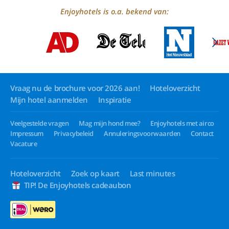
Enjoyhotels is o.a. bekend van:
Vraag nu de brochure voor 2026 aan!
Hoteloverzicht
Mijn hotel aanmelden
Inspiratie
Veelgestelde vragen
Mag mijn hond mee?
Enjoyhotels met airco
Impressum
Privacybeleid
Annuleringsvoorwaarden
Contact
Vacature
Hoteloverzicht
Zoek op kaart
Last minutes
TIP! De Enjoyhotels cadeaubon