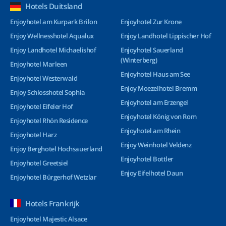
Hotels Duitsland
Enjoyhotel am Kurpark Brilon
Enjoyhotel Zur Krone
Enjoy Wellnesshotel Aqualux
Enjoy Landhotel Lippischer Hof
Enjoy Landhotel Michaelishof
Enjoyhotel Sauerland
(Winterberg)
Enjoyhotel Marleen
Enjoyhotel Haus am See
Enjoyhotel Westerwald
Enjoy Moezelhotel Bremm
Enjoy Schlosshotel Sophia
Enjoyhotel am Erzengel
Enjoyhotel Eifeler Hof
Enjoyhotel König von Rom
Enjoyhotel Rhön Residence
Enjoyhotel am Rhein
Enjoyhotel Harz
Enjoy Weinhotel Veldenz
Enjoy Berghotel Hochsauerland
Enjoyhotel Bottler
Enjoyhotel Greetsiel
Enjoy Eifelhotel Daun
Enjoyhotel Bürgerhof Wetzlar
Hotels Frankrijk
Enjoyhotel Majestic Alsace