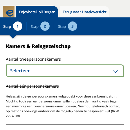
Enjoyhotel Joli Bergen
Terug naar Hoteloverzicht
1
2
3
Stap
Stap
Stap
Kamers & Reisgezelschap
Aantal tweepersoonskamers
Selecteer
Aantal éénpersoonskamers
Helaas zijn de eenpersoonskamers volgeboekt voor deze aankomstdatum.
Mocht u toch een eenpersoonskamer willen boeken dan kunt u vaak tegen
een meerprijs een tweepersoonskamer boeken. Neemt u telefonisch contact
op met ons boekingskantoor om de mogelijkheden te bespreken: +31 (0) 20
225 48 80.