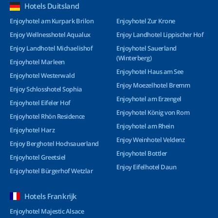
Hotels Duitsland
Enjoyhotel am Kurpark Brilon
Enjoyhotel Zur Krone
Enjoy Wellnesshotel Aqualux
Enjoy Landhotel Lippischer Hof
Enjoy Landhotel Michaelishof
Enjoyhotel Sauerland
(Winterberg)
Enjoyhotel Marleen
Enjoyhotel Haus am See
Enjoyhotel Westerwald
Enjoy Moezelhotel Bremm
Enjoy Schlosshotel Sophia
Enjoyhotel am Erzengel
Enjoyhotel Eifeler Hof
Enjoyhotel König von Rom
Enjoyhotel Rhön Residence
Enjoyhotel am Rhein
Enjoyhotel Harz
Enjoy Weinhotel Veldenz
Enjoy Berghotel Hochsauerland
Enjoyhotel Bottler
Enjoyhotel Greetsiel
Enjoy Eifelhotel Daun
Enjoyhotel Bürgerhof Wetzlar
Hotels Frankrijk
Enjoyhotel Majestic Alsace