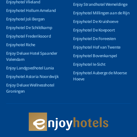
Enjoyhotel Vlieland
Enjoy Strandhotel Wemeldinge
Enjoyhotel Hollum Ameland
Enjoyhotel Millingen aan de Rijn
Enjoyhotel Joli Bergen
Enjoyhotel De Kruishoeve
Enjoyhotel De Schildkamp
Enjoyhotel De Koepoort
Enjoyhotel Frederiksoord
Enjoyhotel De Foreesten
Enjoyhotel Riche
Enjoyhotel Hof van Twente
Enjoy Deluxe Hotel Spaander
Enjoyhotel Bovenkarspel
Volendam
Enjoyhotel Ie-Sicht
Enjoy Landgoedhotel Lunia
Enjoyhotel Auberge de Moerse
Enjoyhotel Astoria Noordwijk
Hoeve
Enjoy Deluxe Wellnesshotel
Groningen