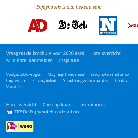
Enjoyhotels is o.a. bekend van:
Vraag nu de brochure voor 2026 aan!
Hoteloverzicht
Mijn hotel aanmelden
Inspiratie
Veelgestelde vragen
Mag mijn hond mee?
Enjoyhotels met airco
Impressum
Privacybeleid
Annuleringsvoorwaarden
Contact
Vacature
Hoteloverzicht
Zoek op kaart
Last minutes
TIP! De Enjoyhotels cadeaubon