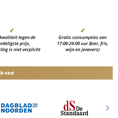
✓
✓
kwaliteit tegen de
Gratis consumpties van
rdeligste prijs,
17:00-24:00 uur (bier, fris,
ing is niet verplicht
wijn en jenevers)
jk van!