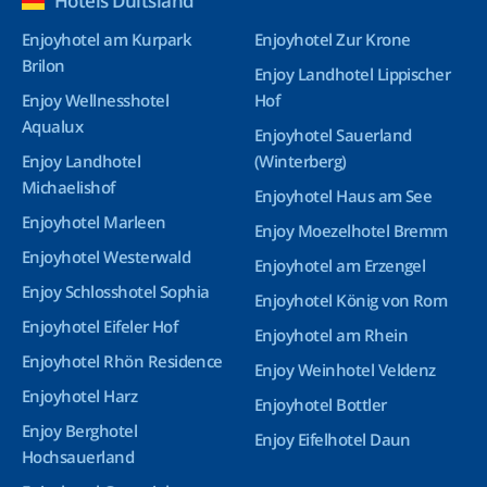
Hotels Duitsland
Enjoyhotel am Kurpark
Enjoyhotel Zur Krone
Brilon
Enjoy Landhotel Lippischer
Enjoy Wellnesshotel
Hof
Aqualux
Enjoyhotel Sauerland
Enjoy Landhotel
(Winterberg)
Michaelishof
Enjoyhotel Haus am See
Enjoyhotel Marleen
Enjoy Moezelhotel Bremm
Enjoyhotel Westerwald
Enjoyhotel am Erzengel
Enjoy Schlosshotel Sophia
Enjoyhotel König von Rom
Enjoyhotel Eifeler Hof
Enjoyhotel am Rhein
Enjoyhotel Rhön Residence
Enjoy Weinhotel Veldenz
Enjoyhotel Harz
Enjoyhotel Bottler
Enjoy Berghotel
Enjoy Eifelhotel Daun
Hochsauerland