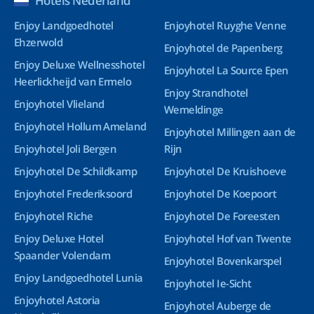
Hotels Nederland
Enjoy Landgoedhotel
Enjoyhotel Ruyghe Venne
Ehzerwold
Enjoyhotel de Papenberg
Enjoy Deluxe Wellnesshotel
Enjoyhotel La Source Epen
Heerlickheijd van Ermelo
Enjoy Strandhotel
Enjoyhotel Vlieland
Wemeldinge
Enjoyhotel Hollum Ameland
Enjoyhotel Millingen aan de
Enjoyhotel Joli Bergen
Rijn
Enjoyhotel De Schildkamp
Enjoyhotel De Kruishoeve
Enjoyhotel Frederiksoord
Enjoyhotel De Koepoort
Enjoyhotel Riche
Enjoyhotel De Foreesten
Enjoy Deluxe Hotel
Enjoyhotel Hof van Twente
Spaander Volendam
Enjoyhotel Bovenkarspel
Enjoy Landgoedhotel Lunia
Enjoyhotel Ie-Sicht
Enjoyhotel Astoria
Enjoyhotel Auberge de