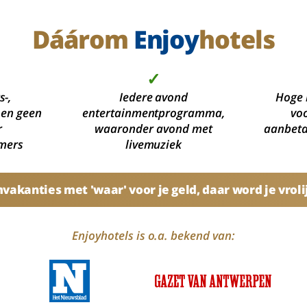
Dáárom
Enjoy
hotels
✓
s-,
Iedere avond
Hoge 
 en geen
entertainmentprogramma,
voo
r
waaronder avond met
aanbetal
mers
livemuziek
akanties met 'waar' voor je geld, daar word je vroli
Enjoyhotels is o.a. bekend van: