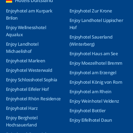
Hotels Duitsland
Enjoyhotel am Kurpark
Enjoyhotel Zur Krone
Brilon
Enjoy Landhotel Lippischer
Enjoy Wellnesshotel
Hof
Aqualux
Enjoyhotel Sauerland
Enjoy Landhotel
(Winterberg)
Michaelishof
Enjoyhotel Haus am See
Enjoyhotel Marleen
Enjoy Moezelhotel Bremm
Enjoyhotel Westerwald
Enjoyhotel am Erzengel
Enjoy Schlosshotel Sophia
Enjoyhotel König von Rom
Enjoyhotel Eifeler Hof
Enjoyhotel am Rhein
Enjoyhotel Rhön Residence
Enjoy Weinhotel Veldenz
Enjoyhotel Harz
Enjoyhotel Bottler
Enjoy Berghotel
Enjoy Eifelhotel Daun
Hochsauerland