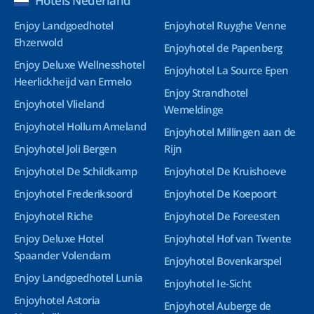
Hotels Nederland
Enjoy Landgoedhotel
Enjoyhotel Ruyghe Venne
Ehzerwold
Enjoyhotel de Papenberg
Enjoy Deluxe Wellnesshotel
Enjoyhotel La Source Epen
Heerlickheijd van Ermelo
Enjoy Strandhotel
Enjoyhotel Vlieland
Wemeldinge
Enjoyhotel Hollum Ameland
Enjoyhotel Millingen aan de
Enjoyhotel Joli Bergen
Rijn
Enjoyhotel De Schildkamp
Enjoyhotel De Kruishoeve
Enjoyhotel Frederiksoord
Enjoyhotel De Koepoort
Enjoyhotel Riche
Enjoyhotel De Foreesten
Enjoy Deluxe Hotel
Enjoyhotel Hof van Twente
Spaander Volendam
Enjoyhotel Bovenkarspel
Enjoy Landgoedhotel Lunia
Enjoyhotel Ie-Sicht
Enjoyhotel Astoria
Enjoyhotel Auberge de