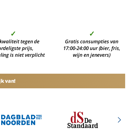
✓
✓
kwaliteit tegen de
Gratis consumpties van
rdeligste prijs,
17:00-24:00 uur (bier, fris,
ing is niet verplicht
wijn en jenevers)
jk van!