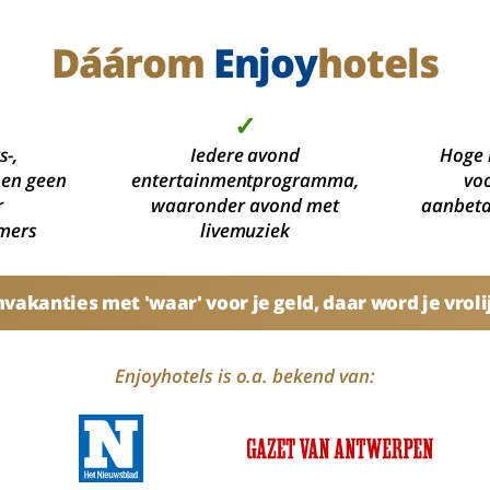
Dáárom
Enjoy
hotels
✓
s-,
Iedere avond
Hoge 
 en geen
entertainmentprogramma,
voo
r
waaronder avond met
aanbetal
mers
livemuziek
akanties met 'waar' voor je geld, daar word je vroli
Enjoyhotels is o.a. bekend van: