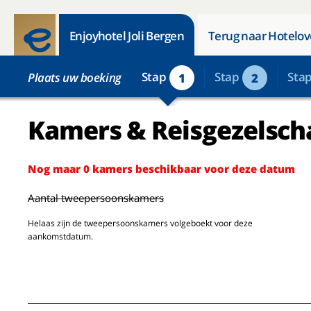
Enjoyhotel Joli Bergen
Terug naar Hotelov
Stap
Stap
Sta
Plaats uw boeking
1
2
Kamers & Reisgezelsch
Nog maar 0 kamers beschikbaar voor deze datum
Aantal tweepersoonskamers
Helaas zijn de tweepersoonskamers volgeboekt voor deze
aankomstdatum.