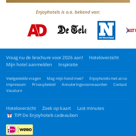
Enjoyhotels is o.a. bekend van:
Vraag nu de brochure voor 2026 aan!
Hoteloverzicht
Mijn hotel aanmelden
Inspiratie
Veelgestelde vragen
Mag mijn hond mee?
Enjoyhotels met airco
Impressum
Privacybeleid
Annuleringsvoorwaarden
Contact
Vacature
Hoteloverzicht
Zoek op kaart
Last minutes
TIP! De Enjoyhotels cadeaubon