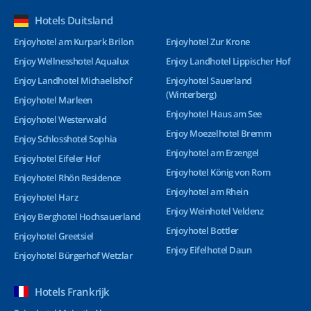
Hotels Duitsland
Enjoyhotel am Kurpark Brilon
Enjoyhotel Zur Krone
Enjoy Wellnesshotel Aqualux
Enjoy Landhotel Lippischer Hof
Enjoy Landhotel Michaelishof
Enjoyhotel Sauerland
(Winterberg)
Enjoyhotel Marleen
Enjoyhotel Haus am See
Enjoyhotel Westerwald
Enjoy Moezelhotel Bremm
Enjoy Schlosshotel Sophia
Enjoyhotel am Erzengel
Enjoyhotel Eifeler Hof
Enjoyhotel König von Rom
Enjoyhotel Rhön Residence
Enjoyhotel am Rhein
Enjoyhotel Harz
Enjoy Weinhotel Veldenz
Enjoy Berghotel Hochsauerland
Enjoyhotel Bottler
Enjoyhotel Greetsiel
Enjoy Eifelhotel Daun
Enjoyhotel Bürgerhof Wetzlar
Hotels Frankrijk