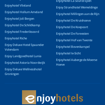
Enjoyhotel La Source Epen
Enjoyhotel Vlieland
Enjoy Strandhotel Wemeldinge
Enjoyhotel Hollum Ameland
Enjoyhotel Millingen aan de Rijn
Enjoyhotel Joli Bergen
Enjoyhotel De Kruishoeve
Enjoyhotel De Schildkamp
Enjoyhotel De Koepoort
Enjoyhotel Frederiksoord
Enjoyhotel De Foreesten
Enjoyhotel Riche
Enjoyhotel Hof van Twente
Enjoy Deluxe Hotel Spaander
Enjoyhotel Bovenkarspel
Volendam
Enjoyhotel Ie-Sicht
Enjoy Landgoedhotel Lunia
Enjoyhotel Auberge de Moerse
Enjoyhotel Astoria Noordwijk
Hoeve
Enjoy Deluxe Wellnesshotel
Groningen