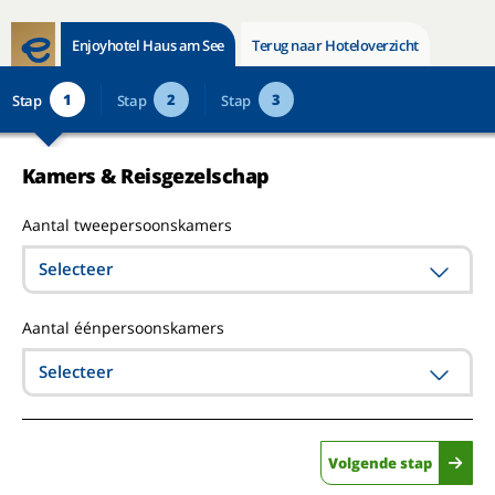
Enjoyhotel Haus am See
Terug naar Hoteloverzicht
1
2
3
Stap
Stap
Stap
Kamers & Reisgezelschap
Aantal tweepersoonskamers
Selecteer
Aantal éénpersoonskamers
Selecteer
Volgende stap