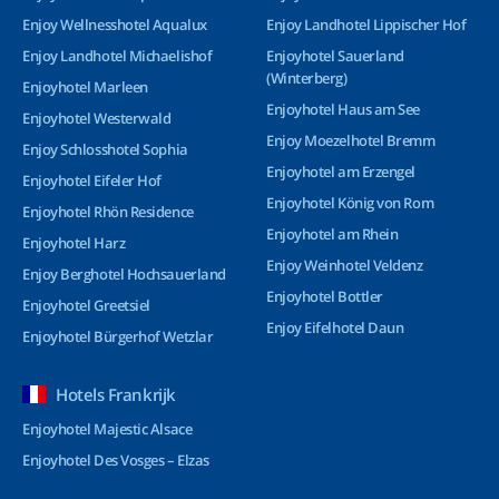
Enjoy Wellnesshotel Aqualux
Enjoy Landhotel Lippischer Hof
Enjoy Landhotel Michaelishof
Enjoyhotel Sauerland
(Winterberg)
Enjoyhotel Marleen
Enjoyhotel Haus am See
Enjoyhotel Westerwald
Enjoy Moezelhotel Bremm
Enjoy Schlosshotel Sophia
Enjoyhotel am Erzengel
Enjoyhotel Eifeler Hof
Enjoyhotel König von Rom
Enjoyhotel Rhön Residence
Enjoyhotel am Rhein
Enjoyhotel Harz
Enjoy Weinhotel Veldenz
Enjoy Berghotel Hochsauerland
Enjoyhotel Bottler
Enjoyhotel Greetsiel
Enjoy Eifelhotel Daun
Enjoyhotel Bürgerhof Wetzlar
Hotels Frankrijk
Enjoyhotel Majestic Alsace
Enjoyhotel Des Vosges – Elzas