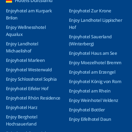
Hotels Duitsland
Enjoyhotel am Kurpark
Enjoyhotel Zur Krone
Brilon
Enjoy Landhotel Lippischer
Enjoy Wellnesshotel
Hof
Aqualux
Enjoyhotel Sauerland
Enjoy Landhotel
(Winterberg)
Michaelishof
Enjoyhotel Haus am See
Enjoyhotel Marleen
Enjoy Moezelhotel Bremm
Enjoyhotel Westerwald
Enjoyhotel am Erzengel
Enjoy Schlosshotel Sophia
Enjoyhotel König von Rom
Enjoyhotel Eifeler Hof
Enjoyhotel am Rhein
Enjoyhotel Rhön Residence
Enjoy Weinhotel Veldenz
Enjoyhotel Harz
Enjoyhotel Bottler
Enjoy Berghotel
Enjoy Eifelhotel Daun
Hochsauerland