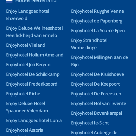
Hotels Nederland
Enjoy Landgoedhotel
Enjoyhotel Ruyghe Venne
Ehzerwold
Enjoyhotel de Papenberg
Enjoy Deluxe Wellnesshotel
Enjoyhotel La Source Epen
Heerlickheijd van Ermelo
Enjoy Strandhotel
Enjoyhotel Vlieland
Wemeldinge
Enjoyhotel Hollum Ameland
Enjoyhotel Millingen aan de
Enjoyhotel Joli Bergen
Rijn
Enjoyhotel De Schildkamp
Enjoyhotel De Kruishoeve
Enjoyhotel Frederiksoord
Enjoyhotel De Koepoort
Enjoyhotel Riche
Enjoyhotel De Foreesten
Enjoy Deluxe Hotel
Enjoyhotel Hof van Twente
Spaander Volendam
Enjoyhotel Bovenkarspel
Enjoy Landgoedhotel Lunia
Enjoyhotel Ie-Sicht
Enjoyhotel Astoria
Enjoyhotel Auberge de