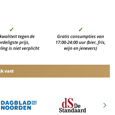
✓
✓
kwaliteit tegen de
Gratis consumpties van
rdeligste prijs,
17:00-24:00 uur (bier, fris,
ing is niet verplicht
wijn en jenevers)
jk van!