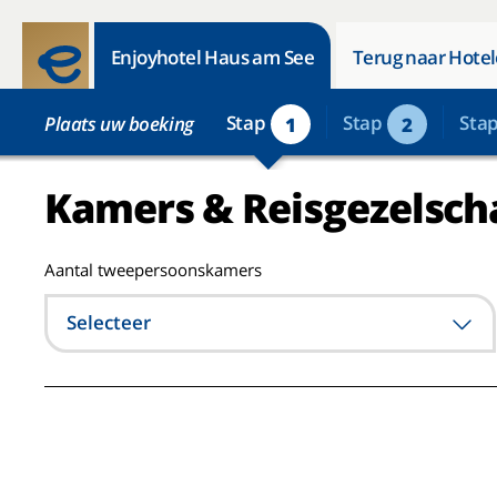
Enjoyhotel Haus am See
Terug naar Hotel
Stap
Stap
Sta
Plaats uw boeking
1
2
Kamers & Reisgezelsch
Aantal tweepersoonskamers
Selecteer