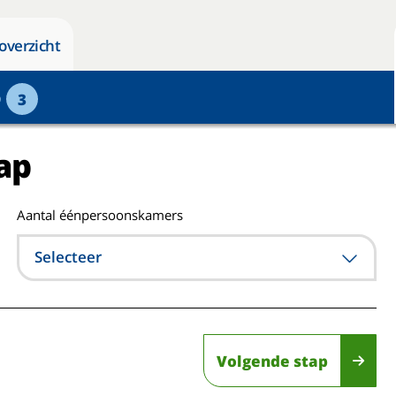
overzicht
p
3
ap
Aantal éénpersoonskamers
Selecteer
Volgende stap