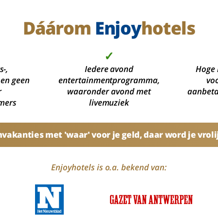
Dáárom
Enjoy
hotels
✓
s-,
Iedere avond
Hoge 
 en geen
entertainmentprogramma,
voo
r
waaronder avond met
aanbetal
mers
livemuziek
akanties met 'waar' voor je geld, daar word je vroli
Enjoyhotels is o.a. bekend van: