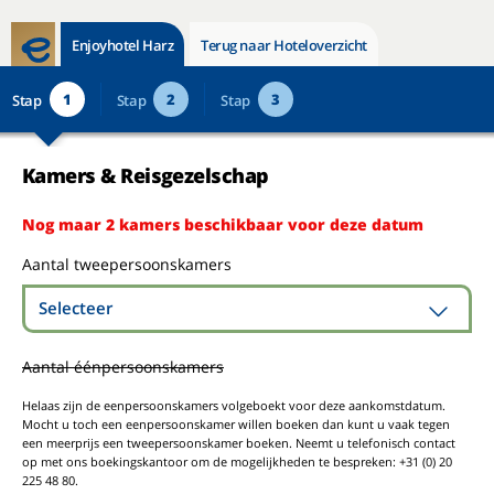
Enjoyhotel Harz
Terug naar Hoteloverzicht
1
2
3
Stap
Stap
Stap
Kamers & Reisgezelschap
Nog maar 2 kamers beschikbaar voor deze datum
Aantal tweepersoonskamers
Selecteer
Aantal éénpersoonskamers
Helaas zijn de eenpersoonskamers volgeboekt voor deze aankomstdatum.
Mocht u toch een eenpersoonskamer willen boeken dan kunt u vaak tegen
een meerprijs een tweepersoonskamer boeken. Neemt u telefonisch contact
op met ons boekingskantoor om de mogelijkheden te bespreken: +31 (0) 20
225 48 80.