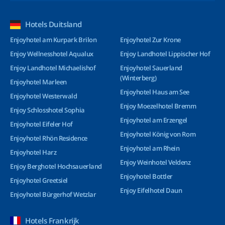
Hotels Duitsland
Enjoyhotel am Kurpark Brilon
Enjoyhotel Zur Krone
Enjoy Wellnesshotel Aqualux
Enjoy Landhotel Lippischer Hof
Enjoy Landhotel Michaelishof
Enjoyhotel Sauerland
(Winterberg)
Enjoyhotel Marleen
Enjoyhotel Haus am See
Enjoyhotel Westerwald
Enjoy Moezelhotel Bremm
Enjoy Schlosshotel Sophia
Enjoyhotel am Erzengel
Enjoyhotel Eifeler Hof
Enjoyhotel König von Rom
Enjoyhotel Rhön Residence
Enjoyhotel am Rhein
Enjoyhotel Harz
Enjoy Weinhotel Veldenz
Enjoy Berghotel Hochsauerland
Enjoyhotel Bottler
Enjoyhotel Greetsiel
Enjoy Eifelhotel Daun
Enjoyhotel Bürgerhof Wetzlar
Hotels Frankrijk