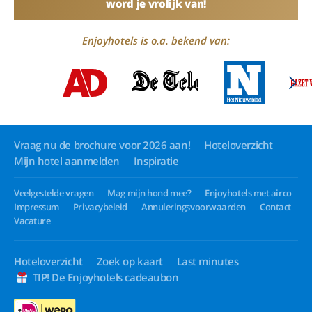
word je vrolijk van!
Enjoyhotels is o.a. bekend van:
Vraag nu de brochure voor 2026 aan!
Hoteloverzicht
Mijn hotel aanmelden
Inspiratie
Veelgestelde vragen
Mag mijn hond mee?
Enjoyhotels met airco
Impressum
Privacybeleid
Annuleringsvoorwaarden
Contact
Vacature
Hoteloverzicht
Zoek op kaart
Last minutes
TIP! De Enjoyhotels cadeaubon