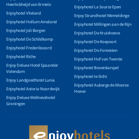
Heerlickheijd van Ermelo
Enjoyhotel La Source Epen
Enjoyhotel Vlieland
Enjoy Strandhotel Wemeldinge
Enjoyhotel Hollum Ameland
Enjoyhotel Millingen aan de Rijn
Enjoyhotel Joli Bergen
Enjoyhotel De Kruishoeve
Enjoyhotel De Schildkamp
Enjoyhotel De Koepoort
Enjoyhotel Frederiksoord
Enjoyhotel De Foreesten
Enjoyhotel Riche
Enjoyhotel Hof van Twente
Enjoy Deluxe Hotel Spaander
Enjoyhotel Bovenkarspel
Volendam
Enjoyhotel Ie-Sicht
Enjoy Landgoedhotel Lunia
Enjoyhotel Auberge de Moerse
Enjoyhotel Astoria Noordwijk
Hoeve
Enjoy Deluxe Wellnesshotel
Groningen