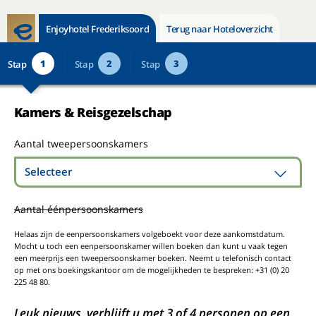
Enjoyhotel Frederiksoord
Terug naar Hoteloverzicht
1
2
3
Stap
Stap
Stap
Kamers & Reisgezelschap
Aantal tweepersoonskamers
Selecteer
Aantal éénpersoonskamers
Helaas zijn de eenpersoonskamers volgeboekt voor deze aankomstdatum.
Mocht u toch een eenpersoonskamer willen boeken dan kunt u vaak tegen
een meerprijs een tweepersoonskamer boeken. Neemt u telefonisch contact
op met ons boekingskantoor om de mogelijkheden te bespreken: +31 (0) 20
225 48 80.
Leuk nieuws, verblijft u met 3 of 4 personen op een