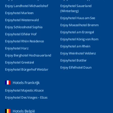
Enjoy Landhotel Michaelishof
Enjoyhotel Sauerland
(Winterberg)
Enjoyhotel Marleen
Enjoyhotel Haus am See
Enjoyhotel Westerwald
Enjoy Moezelhotel Bremm
Enjoy Schlosshotel Sophia
Enjoyhotel am Erzengel
Enjoyhotel Eifeler Hof
Enjoyhotel König von Rom
Enjoyhotel Rhön Residence
Enjoyhotel am Rhein
Enjoyhotel Harz
Enjoy Weinhotel Veldenz
Enjoy Berghotel Hochsauerland
Enjoyhotel Bottler
Enjoyhotel Greetsiel
Enjoy Eifelhotel Daun
Enjoyhotel Bürgerhof Wetzlar
Hotels Frankrijk
Enjoyhotel Majestic Alsace
Enjoyhotel Des Vosges – Elzas
Hotels België