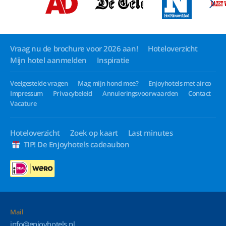
Vraag nu de brochure voor 2026 aan!
Hoteloverzicht
Mijn hotel aanmelden
Inspiratie
Veelgestelde vragen
Mag mijn hond mee?
Enjoyhotels met airco
Impressum
Privacybeleid
Annuleringsvoorwaarden
Contact
Vacature
Hoteloverzicht
Zoek op kaart
Last minutes
TIP! De Enjoyhotels cadeaubon
Mail
info@enjoyhotels.nl