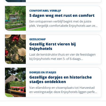
veel kamers, gezamenlijke activiteiten en
prettige bestemmingen.
COMFORTABEL VERBLIJF
5 dagen weg met rust en comfort
Een ontspannen verblijf begint met de juiste
plek. Vergelijk comfortabele Enjoyhotels aan zee,
op landgoederen en in groene regio’s waar u
rustig kunt genieten.
GEZELSCHAP
Gezellig Kerst vieren bij
Enjoyhotels
Laat de kerstdrukte thuis en vier de feestdagen
bij Enjoyhotels met een 5- of 6-daags
kerstarrangement, feestelijke diners en tijd voor
stad, kust of natuur.
DORPJES EN STADJES
Gezellige dorpjes en historische
stadjes ontdekken
Van eilanddorp en vissersplaats tot Hanzestad
en vestingstadje: deze Enjoyhotels liggen perfect
voor een sfeervolle ontdekkingstocht.