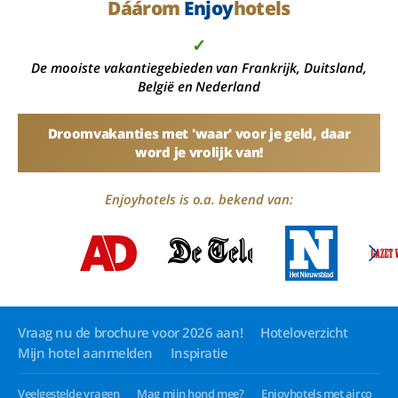
Dáárom
Enjoy
hotels
✓
De mooiste vakantiegebieden van Frankrijk, Duitsland,
België en Nederland
Droomvakanties met 'waar' voor je geld, daar
word je vrolijk van!
Enjoyhotels is o.a. bekend van:
Vraag nu de brochure voor 2026 aan!
Hoteloverzicht
Mijn hotel aanmelden
Inspiratie
Veelgestelde vragen
Mag mijn hond mee?
Enjoyhotels met airco