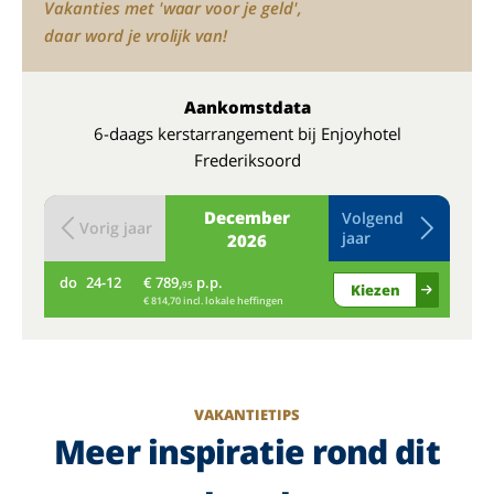
Vakanties met 'waar voor je geld',
daar word je vrolijk van!
Aankomstdata
6-daags kerstarrangement bij Enjoyhotel
Frederiksoord
December
Volgend
Vorig jaar
jaar
2026
do
24-12
€ 789,
p.p.
vr
95
Kiezen
€ 814,70 incl. lokale heffingen
VAKANTIETIPS
Meer inspiratie rond dit