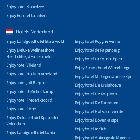
Enjoyhotel Noordzee
Enjoy Eurotel Lanaken
Hotels Nederland
Enjoy Landgoedhotel Ehzerwold
Enjoyhotel Ruyghe Venne
Enjoy Deluxe Wellnesshotel
Enjoyhotel de Papenberg
Heerlickheijd van Ermelo
Enjoyhotel La Source Epen
Enjoyhotel Vlieland
Enjoy Strandhotel Wemeldinge
Enjoyhotel Hollum Ameland
Enjoyhotel Millingen aan de Rijn
Enjoyhotel Joli Bergen
Enjoyhotel De Kruishoeve
Enjoyhotel De Schildkamp
Enjoyhotel De Koepoort
Enjoyhotel Frederiksoord
Enjoyhotel De Foreesten
Enjoyhotel Riche
Enjoyhotel Hof van Twente
Enjoy Deluxe Hotel Spaander
Enjoyhotel Bovenkarspel
Volendam
Enjoyhotel Ie-Sicht
Enjoy Landgoedhotel Lunia
Enjoyhotel Auberge de Moerse