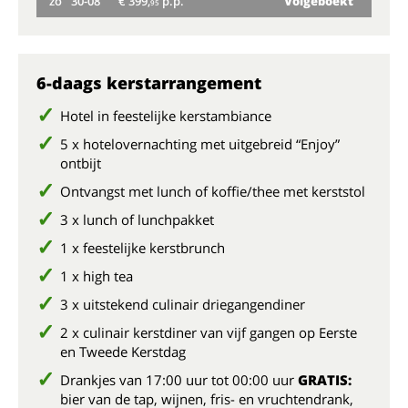
zo
30-08
€ 399,
p.p.
Volgeboekt
95
zo
6-daags kerstarrangement
Hotel in feestelijke kerstambiance
5 x hotelovernachting met uitgebreid “Enjoy”
ontbijt
Ontvangst met lunch of koffie/thee met kerststol
3 x lunch of lunchpakket
1 x feestelijke kerstbrunch
1 x high tea
3 x uitstekend culinair driegangendiner
2 x culinair kerstdiner van vijf gangen op Eerste
en Tweede Kerstdag
Drankjes van 17:00 uur tot 00:00 uur
GRATIS:
bier van de tap, wijnen, fris- en vruchtendrank,