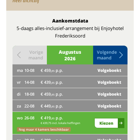
héél dichtbij
Aankomstdata
5-daags alles-inclusief-arrangement bij Enjoyhotel
Frederiksoord
Augustus
Vorige
Volgende
maand
maand
2026
ma
10-08
€ 459,
p.p.
Volgeboekt
do
95
vr
14-08
€ 439,
p.p.
Volgeboekt
ma
95
di
18-08
€ 459,
p.p.
Volgeboekt
vr
95
za
22-08
€ 449,
p.p.
Volgeboekt
95
di
wo
26-08
€ 419,
p.p.
95
za
Kiezen
€ 439,75 incl. lokale heffingen
Nog maar 4 kamers beschikbaar
wo