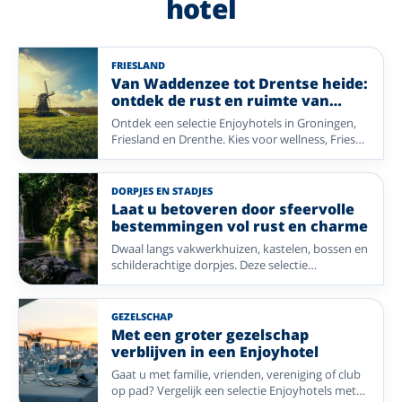
hotel
FRIESLAND
Van Waddenzee tot Drentse heide:
ontdek de rust en ruimte van
Noord-Nederland met Enjoyhotels
Ontdek een selectie Enjoyhotels in Groningen,
Friesland en Drenthe. Kies voor wellness, Friese
meren, Waddeneilanden, UNESCO-erfgoed of
bos en heide.
DORPJES EN STADJES
Laat u betoveren door sfeervolle
bestemmingen vol rust en charme
Dwaal langs vakwerkhuizen, kastelen, bossen en
schilderachtige dorpjes. Deze selectie
Enjoyhotels brengt u naar de Harz en sfeervolle
streken in Nederland.
GEZELSCHAP
Met een groter gezelschap
verblijven in een Enjoyhotel
Gaat u met familie, vrienden, vereniging of club
op pad? Vergelijk een selectie Enjoyhotels met