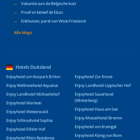
Vakantie aan de Belgische kust
Proef en beleef de Elzas
Enkhuizen, parel van West-Friesland
Alle blogs
Hotels Duitsland
Enjoyhotel am Kurpark Brilon
Enjoyhotel Zur Krone
Enjoy Wellnesshotel Aqualux
Enjoy Landhotel Lippischer Hof
Enjoy Landhotel Michaelishof
Enjoyhotel Sauerland
(Winterberg)
Enjoyhotel Marleen
Enjoyhotel Haus am See
Enjoyhotel Westerwald
Enjoy Moezelhotel Bremm
Enjoy Schlosshotel Sophia
Enjoyhotel am Erzengel
Enjoyhotel Eifeler Hof
Enjoyhotel König von Rom
Enjoyhotel Rhön Residence