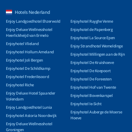
Hotels Nederland
Enjoy Landgoedhotel Ehzerwold
Enjoyhotel Ruyghe Venne
Enjoy Deluxe Wellnesshotel
Enjoyhotel de Papenberg
Heerlickheijd van Ermelo
Enjoyhotel La Source Epen
Enjoyhotel Vlieland
Enjoy Strandhotel Wemeldinge
Enjoyhotel Hollum Ameland
Enjoyhotel Millingen aan de Rijn
Enjoyhotel Joli Bergen
Enjoyhotel De Kruishoeve
Enjoyhotel De Schildkamp
Enjoyhotel De Koepoort
Enjoyhotel Frederiksoord
Enjoyhotel De Foreesten
Enjoyhotel Riche
Enjoyhotel Hof van Twente
Enjoy Deluxe Hotel Spaander
Enjoyhotel Bovenkarspel
Volendam
Enjoyhotel Ie-Sicht
Enjoy Landgoedhotel Lunia
Enjoyhotel Auberge de Moerse
Enjoyhotel Astoria Noordwijk
Hoeve
Enjoy Deluxe Wellnesshotel
Groningen