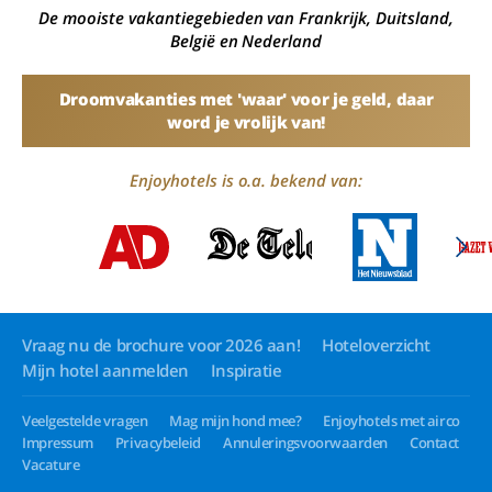
De mooiste vakantiegebieden van Frankrijk, Duitsland,
België en Nederland
Droomvakanties met 'waar' voor je geld, daar
word je vrolijk van!
Enjoyhotels is o.a. bekend van:
Vraag nu de brochure voor 2026 aan!
Hoteloverzicht
Mijn hotel aanmelden
Inspiratie
Veelgestelde vragen
Mag mijn hond mee?
Enjoyhotels met airco
Impressum
Privacybeleid
Annuleringsvoorwaarden
Contact
Vacature