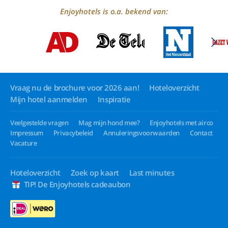
Enjoyhotels is o.a. bekend van:
Vraag nu de brochure voor 2026 aan!
Hoteloverzicht
Mijn hotel aanmelden
Inspiratie
Veelgestelde vragen
Mag mijn hond mee?
Enjoyhotels met airco
Impressum
Privacybeleid
Annuleringsvoorwaarden
Contact
Vacature
Hoteloverzicht
Zoek op kaart
Last minutes
TIP! De Enjoyhotels cadeaubon