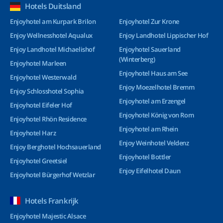
Hotels Duitsland
Enjoyhotel am Kurpark Brilon
Enjoyhotel Zur Krone
Enjoy Wellnesshotel Aqualux
Enjoy Landhotel Lippischer Hof
Enjoy Landhotel Michaelishof
Enjoyhotel Sauerland
(Winterberg)
Enjoyhotel Marleen
Enjoyhotel Haus am See
Enjoyhotel Westerwald
Enjoy Moezelhotel Bremm
Enjoy Schlosshotel Sophia
Enjoyhotel am Erzengel
Enjoyhotel Eifeler Hof
Enjoyhotel König von Rom
Enjoyhotel Rhön Residence
Enjoyhotel am Rhein
Enjoyhotel Harz
Enjoy Weinhotel Veldenz
Enjoy Berghotel Hochsauerland
Enjoyhotel Bottler
Enjoyhotel Greetsiel
Enjoy Eifelhotel Daun
Enjoyhotel Bürgerhof Wetzlar
Hotels Frankrijk
Enjoyhotel Majestic Alsace