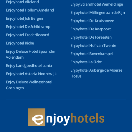
Enjoyhotel Vlieland
Enjoy Strandhotel Wemeldinge
Enjoyhotel Hollum Ameland
Enjoyhotel Millingen aan de Rijn
Enjoyhotel Joli Bergen
Enjoyhotel De Kruishoeve
Enjoyhotel De Schildkamp
Enjoyhotel De Koepoort
Enjoyhotel Frederiksoord
Enjoyhotel De Foreesten
Enjoyhotel Riche
Enjoyhotel Hof van Twente
Enjoy Deluxe Hotel Spaander
Enjoyhotel Bovenkarspel
Volendam
Enjoyhotel Ie-Sicht
Enjoy Landgoedhotel Lunia
Enjoyhotel Auberge de Moerse
Enjoyhotel Astoria Noordwijk
Hoeve
Enjoy Deluxe Wellnesshotel
Groningen