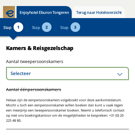
Enjoyhotel Eburon Tongeren
Terug naar Hoteloverzicht
1
2
3
Stap
Stap
Stap
Kamers & Reisgezelschap
Aantal tweepersoonskamers
Selecteer
Aantal éénpersoonskamers
Helaas zijn de eenpersoonskamers volgeboekt voor deze aankomstdatum.
Mocht u toch een eenpersoonskamer willen boeken dan kunt u vaak tegen
een meerprijs een tweepersoonskamer boeken. Neemt u telefonisch contact
op met ons boekingskantoor om de mogelijkheden te bespreken: +31 (0) 20
225 48 80.