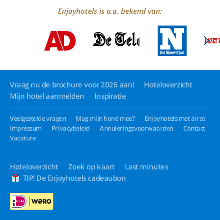
Enjoyhotels is o.a. bekend van:
Vraag nu de brochure voor 2026 aan!
Hoteloverzicht
Mijn hotel aanmelden
Inspiratie
Veelgestelde vragen
Mag mijn hond mee?
Enjoyhotels met airco
Impressum
Privacybeleid
Annuleringsvoorwaarden
Contact
Vacature
Hoteloverzicht
Zoek op kaart
Last minutes
TIP! De Enjoyhotels cadeaubon