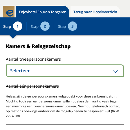
Enjoyhotel Eburon Tongeren
Terug naar Hoteloverzicht
1
2
3
Stap
Stap
Stap
Kamers & Reisgezelschap
Aantal tweepersoonskamers
Selecteer
Aantal éénpersoonskamers
Helaas zijn de eenpersoonskamers volgeboekt voor deze aankomstdatum.
Mocht u toch een eenpersoonskamer willen boeken dan kunt u vaak tegen
een meerprijs een tweepersoonskamer boeken. Neemt u telefonisch contact
op met ons boekingskantoor om de mogelijkheden te bespreken: +31 (0) 20
225 48 80.