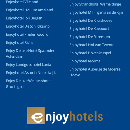
Enjoyhotel Vlieland
Enjoy Strandhotel Wemeldinge
Enjoyhotel Hollum Ameland
Enjoyhotel Millingen aan de Rijn
Enjoyhotel Joli Bergen
Enjoyhotel De Kruishoeve
Enjoyhotel De Schildkamp
Enjoyhotel De Koepoort
Enjoyhotel Frederiksoord
Enjoyhotel De Foreesten
Enjoyhotel Riche
Enjoyhotel Hof van Twente
Enjoy Deluxe Hotel Spaander
Enjoyhotel Bovenkarspel
Volendam
Enjoyhotel Ie-Sicht
Enjoy Landgoedhotel Lunia
Enjoyhotel Auberge de Moerse
Enjoyhotel Astoria Noordwijk
Hoeve
Enjoy Deluxe Wellnesshotel
Groningen