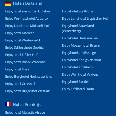
Hotels Duitsland
Enjoyhotel am Kurpark Brilon
Enjoyhotel Zur Krone
Enjoy Wellnesshotel Aqualux
Enjoy Landhotel Lippischer Hof
Enjoy Landhotel Michaelishof
Enjoyhotel Sauerland
(Winterberg)
Enjoyhotel Marleen
Enjoyhotel Haus am See
Enjoyhotel Westerwald
Enjoy Moezelhotel Bremm
Enjoy Schlosshotel Sophia
Enjoyhotel am Erzengel
Enjoyhotel Eifeler Hof
Enjoyhotel König von Rom
Enjoyhotel Rhön Residence
Enjoyhotel am Rhein
Enjoyhotel Harz
Enjoy Weinhotel Veldenz
Enjoy Berghotel Hochsauerland
Enjoyhotel Bottler
Enjoyhotel Greetsiel
Enjoy Eifelhotel Daun
Enjoyhotel Bürgerhof Wetzlar
Hotels Frankrijk
Enjoyhotel Majestic Alsace