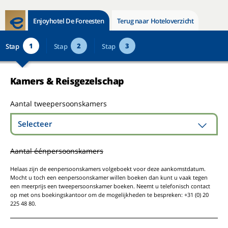
Enjoyhotel De Foreesten
Terug naar Hoteloverzicht
1
2
3
Stap
Stap
Stap
Kamers & Reisgezelschap
Aantal tweepersoonskamers
Selecteer
Aantal éénpersoonskamers
Helaas zijn de eenpersoonskamers volgeboekt voor deze aankomstdatum.
Mocht u toch een eenpersoonskamer willen boeken dan kunt u vaak tegen
een meerprijs een tweepersoonskamer boeken. Neemt u telefonisch contact
op met ons boekingskantoor om de mogelijkheden te bespreken: +31 (0) 20
225 48 80.