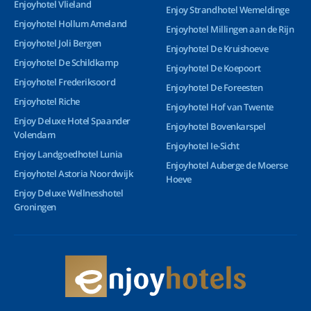
Enjoyhotel Vlieland
Enjoy Strandhotel Wemeldinge
Enjoyhotel Hollum Ameland
Enjoyhotel Millingen aan de Rijn
Enjoyhotel Joli Bergen
Enjoyhotel De Kruishoeve
Enjoyhotel De Schildkamp
Enjoyhotel De Koepoort
Enjoyhotel Frederiksoord
Enjoyhotel De Foreesten
Enjoyhotel Riche
Enjoyhotel Hof van Twente
Enjoy Deluxe Hotel Spaander
Enjoyhotel Bovenkarspel
Volendam
Enjoyhotel Ie-Sicht
Enjoy Landgoedhotel Lunia
Enjoyhotel Auberge de Moerse
Enjoyhotel Astoria Noordwijk
Hoeve
Enjoy Deluxe Wellnesshotel
Groningen