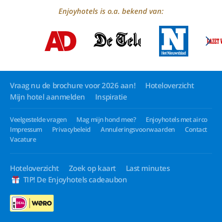
Enjoyhotels is o.a. bekend van:
Vraag nu de brochure voor 2026 aan!
Hoteloverzicht
Mijn hotel aanmelden
Inspiratie
Veelgestelde vragen
Mag mijn hond mee?
Enjoyhotels met airco
Impressum
Privacybeleid
Annuleringsvoorwaarden
Contact
Vacature
Hoteloverzicht
Zoek op kaart
Last minutes
TIP! De Enjoyhotels cadeaubon