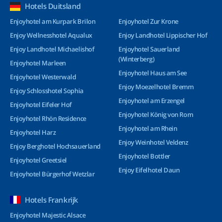
Hotels Duitsland
Enjoyhotel am Kurpark Brilon
Enjoyhotel Zur Krone
Enjoy Wellnesshotel Aqualux
Enjoy Landhotel Lippischer Hof
Enjoy Landhotel Michaelishof
Enjoyhotel Sauerland
(Winterberg)
Enjoyhotel Marleen
Enjoyhotel Haus am See
Enjoyhotel Westerwald
Enjoy Moezelhotel Bremm
Enjoy Schlosshotel Sophia
Enjoyhotel am Erzengel
Enjoyhotel Eifeler Hof
Enjoyhotel König von Rom
Enjoyhotel Rhön Residence
Enjoyhotel am Rhein
Enjoyhotel Harz
Enjoy Weinhotel Veldenz
Enjoy Berghotel Hochsauerland
Enjoyhotel Bottler
Enjoyhotel Greetsiel
Enjoy Eifelhotel Daun
Enjoyhotel Bürgerhof Wetzlar
Hotels Frankrijk
Enjoyhotel Majestic Alsace