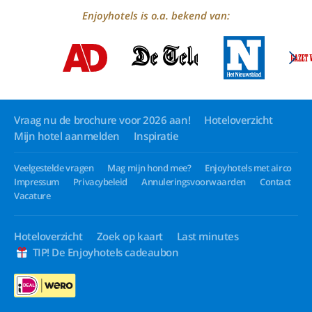
Enjoyhotels is o.a. bekend van:
Vraag nu de brochure voor 2026 aan!
Hoteloverzicht
Mijn hotel aanmelden
Inspiratie
Veelgestelde vragen
Mag mijn hond mee?
Enjoyhotels met airco
Impressum
Privacybeleid
Annuleringsvoorwaarden
Contact
Vacature
Hoteloverzicht
Zoek op kaart
Last minutes
TIP! De Enjoyhotels cadeaubon