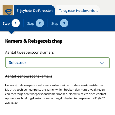
Enjoyhotel De Foreesten
Terug naar Hoteloverzicht
1
2
3
Stap
Stap
Stap
Kamers & Reisgezelschap
Aantal tweepersoonskamers
Selecteer
Aantal éénpersoonskamers
Helaas zijn de eenpersoonskamers volgeboekt voor deze aankomstdatum.
Mocht u toch een eenpersoonskamer willen boeken dan kunt u vaak tegen
een meerprijs een tweepersoonskamer boeken. Neemt u telefonisch contact
op met ons boekingskantoor om de mogelijkheden te bespreken: +31 (0) 20
225 48 80.