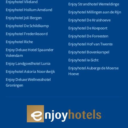
Enjoyhotel Vlieland
Enjoy Strandhotel Wemeldinge
Enjoyhotel Hollum Ameland
Enjoyhotel Millingen aan de Rijn
Enjoyhotel Joli Bergen
Enjoyhotel De Kruishoeve
Enjoyhotel De Schildkamp
Enjoyhotel De Koepoort
Enjoyhotel Frederiksoord
Enjoyhotel De Foreesten
Enjoyhotel Riche
Enjoyhotel Hof van Twente
Enjoy Deluxe Hotel Spaander
Enjoyhotel Bovenkarspel
Volendam
Enjoyhotel Ie-Sicht
Enjoy Landgoedhotel Lunia
Enjoyhotel Auberge de Moerse
Enjoyhotel Astoria Noordwijk
Hoeve
Enjoy Deluxe Wellnesshotel
Groningen