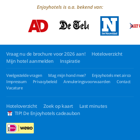
Enjoyhotels is o.a. bekend van:
Vraag nu de brochure voor 2026 aan!
Hoteloverzicht
Mijn hotel aanmelden
Inspiratie
Veelgestelde vragen
Mag mijn hond mee?
Enjoyhotels met airco
Impressum
Privacybeleid
Annuleringsvoorwaarden
Contact
Vacature
Hoteloverzicht
Zoek op kaart
Last minutes
TIP! De Enjoyhotels cadeaubon