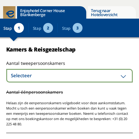
Enjoyhotel Corner House
Terug naar
Blankenberge
Hoteloverzicht
1
2
3
Stap
Stap
Stap
Kamers & Reisgezelschap
Aantal tweepersoonskamers
Selecteer
Aantal éénpersoonskamers
Helaas zijn de eenpersoonskamers volgeboekt voor deze aankomstdatum.
Mocht u toch een eenpersoonskamer willen boeken dan kunt u vaak tegen
een meerprijs een tweepersoonskamer boeken. Neemt u telefonisch contact
op met ons boekingskantoor om de mogelijkheden te bespreken: +31 (0) 20
225 48 80.