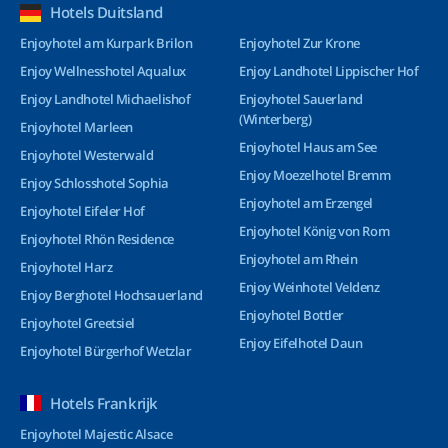
Hotels Duitsland
Enjoyhotel am Kurpark Brilon
Enjoyhotel Zur Krone
Enjoy Wellnesshotel Aqualux
Enjoy Landhotel Lippischer Hof
Enjoy Landhotel Michaelishof
Enjoyhotel Sauerland
(Winterberg)
Enjoyhotel Marleen
Enjoyhotel Haus am See
Enjoyhotel Westerwald
Enjoy Moezelhotel Bremm
Enjoy Schlosshotel Sophia
Enjoyhotel am Erzengel
Enjoyhotel Eifeler Hof
Enjoyhotel König von Rom
Enjoyhotel Rhön Residence
Enjoyhotel am Rhein
Enjoyhotel Harz
Enjoy Weinhotel Veldenz
Enjoy Berghotel Hochsauerland
Enjoyhotel Bottler
Enjoyhotel Greetsiel
Enjoy Eifelhotel Daun
Enjoyhotel Bürgerhof Wetzlar
Hotels Frankrijk
Enjoyhotel Majestic Alsace