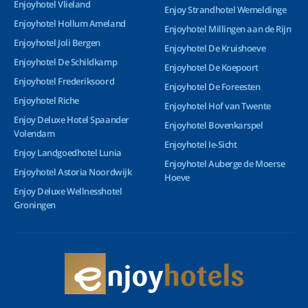
Enjoyhotel Vlieland
Enjoy Strandhotel Wemeldinge
Enjoyhotel Hollum Ameland
Enjoyhotel Millingen aan de Rijn
Enjoyhotel Joli Bergen
Enjoyhotel De Kruishoeve
Enjoyhotel De Schildkamp
Enjoyhotel De Koepoort
Enjoyhotel Frederiksoord
Enjoyhotel De Foreesten
Enjoyhotel Riche
Enjoyhotel Hof van Twente
Enjoy Deluxe Hotel Spaander
Enjoyhotel Bovenkarspel
Volendam
Enjoyhotel Ie-Sicht
Enjoy Landgoedhotel Lunia
Enjoyhotel Auberge de Moerse
Enjoyhotel Astoria Noordwijk
Hoeve
Enjoy Deluxe Wellnesshotel
Groningen