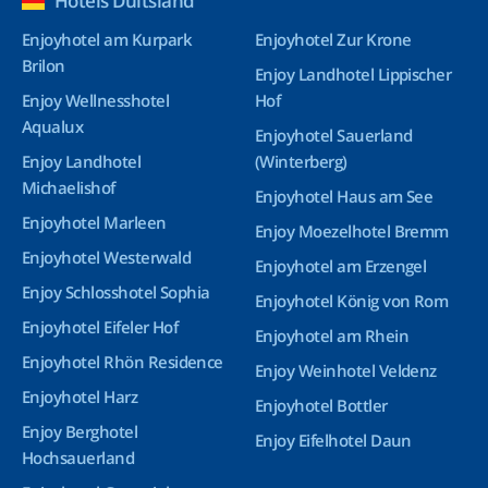
Hotels Duitsland
Enjoyhotel am Kurpark
Enjoyhotel Zur Krone
Brilon
Enjoy Landhotel Lippischer
Enjoy Wellnesshotel
Hof
Aqualux
Enjoyhotel Sauerland
Enjoy Landhotel
(Winterberg)
Michaelishof
Enjoyhotel Haus am See
Enjoyhotel Marleen
Enjoy Moezelhotel Bremm
Enjoyhotel Westerwald
Enjoyhotel am Erzengel
Enjoy Schlosshotel Sophia
Enjoyhotel König von Rom
Enjoyhotel Eifeler Hof
Enjoyhotel am Rhein
Enjoyhotel Rhön Residence
Enjoy Weinhotel Veldenz
Enjoyhotel Harz
Enjoyhotel Bottler
Enjoy Berghotel
Enjoy Eifelhotel Daun
Hochsauerland