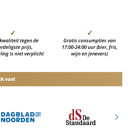
✓
✓
kwaliteit tegen de
Gratis consumpties van
rdeligste prijs,
17:00-24:00 uur (bier, fris,
ing is niet verplicht
wijn en jenevers)
jk van!