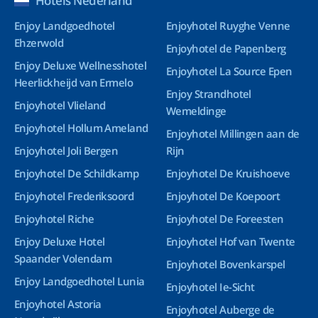
Hotels Nederland
Enjoy Landgoedhotel
Enjoyhotel Ruyghe Venne
Ehzerwold
Enjoyhotel de Papenberg
Enjoy Deluxe Wellnesshotel
Enjoyhotel La Source Epen
Heerlickheijd van Ermelo
Enjoy Strandhotel
Enjoyhotel Vlieland
Wemeldinge
Enjoyhotel Hollum Ameland
Enjoyhotel Millingen aan de
Enjoyhotel Joli Bergen
Rijn
Enjoyhotel De Schildkamp
Enjoyhotel De Kruishoeve
Enjoyhotel Frederiksoord
Enjoyhotel De Koepoort
Enjoyhotel Riche
Enjoyhotel De Foreesten
Enjoy Deluxe Hotel
Enjoyhotel Hof van Twente
Spaander Volendam
Enjoyhotel Bovenkarspel
Enjoy Landgoedhotel Lunia
Enjoyhotel Ie-Sicht
Enjoyhotel Astoria
Enjoyhotel Auberge de