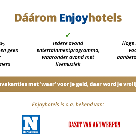
Dáárom
Enjoy
hotels
✓
s-,
Iedere avond
Hoge 
 en geen
entertainmentprogramma,
voo
r
waaronder avond met
aanbetal
mers
livemuziek
akanties met 'waar' voor je geld, daar word je vroli
Enjoyhotels is o.a. bekend van: