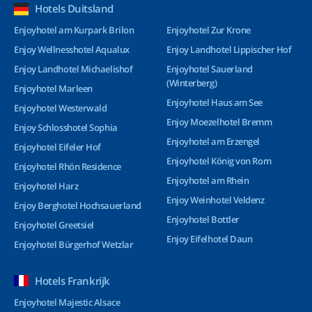
Hotels Duitsland
Enjoyhotel am Kurpark Brilon
Enjoyhotel Zur Krone
Enjoy Wellnesshotel Aqualux
Enjoy Landhotel Lippischer Hof
Enjoy Landhotel Michaelishof
Enjoyhotel Sauerland
(Winterberg)
Enjoyhotel Marleen
Enjoyhotel Haus am See
Enjoyhotel Westerwald
Enjoy Moezelhotel Bremm
Enjoy Schlosshotel Sophia
Enjoyhotel am Erzengel
Enjoyhotel Eifeler Hof
Enjoyhotel König von Rom
Enjoyhotel Rhön Residence
Enjoyhotel am Rhein
Enjoyhotel Harz
Enjoy Weinhotel Veldenz
Enjoy Berghotel Hochsauerland
Enjoyhotel Bottler
Enjoyhotel Greetsiel
Enjoy Eifelhotel Daun
Enjoyhotel Bürgerhof Wetzlar
Hotels Frankrijk
Enjoyhotel Majestic Alsace