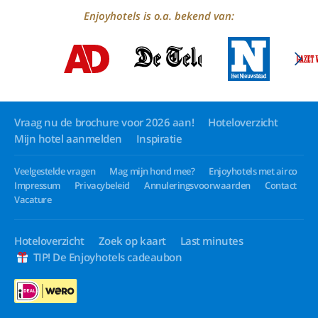
Enjoyhotels is o.a. bekend van:
Vraag nu de brochure voor 2026 aan!
Hoteloverzicht
Mijn hotel aanmelden
Inspiratie
Veelgestelde vragen
Mag mijn hond mee?
Enjoyhotels met airco
Impressum
Privacybeleid
Annuleringsvoorwaarden
Contact
Vacature
Hoteloverzicht
Zoek op kaart
Last minutes
TIP! De Enjoyhotels cadeaubon