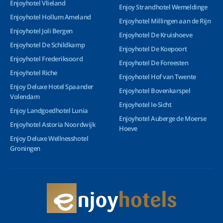
Enjoyhotel Vlieland
Enjoy Strandhotel Wemeldinge
Enjoyhotel Hollum Ameland
Enjoyhotel Millingen aan de Rijn
Enjoyhotel Joli Bergen
Enjoyhotel De Kruishoeve
Enjoyhotel De Schildkamp
Enjoyhotel De Koepoort
Enjoyhotel Frederiksoord
Enjoyhotel De Foreesten
Enjoyhotel Riche
Enjoyhotel Hof van Twente
Enjoy Deluxe Hotel Spaander
Enjoyhotel Bovenkarspel
Volendam
Enjoyhotel Ie-Sicht
Enjoy Landgoedhotel Lunia
Enjoyhotel Auberge de Moerse
Enjoyhotel Astoria Noordwijk
Hoeve
Enjoy Deluxe Wellnesshotel
Groningen