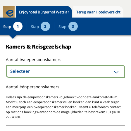
Enjoyhotel Bürgerhof Wetzlar
Terug naar Hoteloverzicht
1
2
3
Stap
Stap
Stap
Kamers & Reisgezelschap
Aantal tweepersoonskamers
Selecteer
Aantal éénpersoonskamers
Helaas zijn de eenpersoonskamers volgeboekt voor deze aankomstdatum.
Mocht u toch een eenpersoonskamer willen boeken dan kunt u vaak tegen
een meerprijs een tweepersoonskamer boeken. Neemt u telefonisch contact
op met ons boekingskantoor om de mogelijkheden te bespreken: +31 (0) 20
225 48 80.