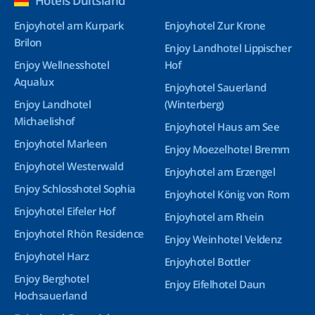
Hotels Duitsland
Enjoyhotel am Kurpark
Enjoyhotel Zur Krone
Brilon
Enjoy Landhotel Lippischer
Enjoy Wellnesshotel
Hof
Aqualux
Enjoyhotel Sauerland
Enjoy Landhotel
(Winterberg)
Michaelishof
Enjoyhotel Haus am See
Enjoyhotel Marleen
Enjoy Moezelhotel Bremm
Enjoyhotel Westerwald
Enjoyhotel am Erzengel
Enjoy Schlosshotel Sophia
Enjoyhotel König von Rom
Enjoyhotel Eifeler Hof
Enjoyhotel am Rhein
Enjoyhotel Rhön Residence
Enjoy Weinhotel Veldenz
Enjoyhotel Harz
Enjoyhotel Bottler
Enjoy Berghotel
Enjoy Eifelhotel Daun
Hochsauerland