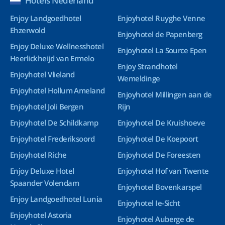
Hotels Nederland
Enjoy Landgoedhotel
Enjoyhotel Ruyghe Venne
Ehzerwold
Enjoyhotel de Papenberg
Enjoy Deluxe Wellnesshotel
Enjoyhotel La Source Epen
Heerlickheijd van Ermelo
Enjoy Strandhotel
Enjoyhotel Vlieland
Wemeldinge
Enjoyhotel Hollum Ameland
Enjoyhotel Millingen aan de
Enjoyhotel Joli Bergen
Rijn
Enjoyhotel De Schildkamp
Enjoyhotel De Kruishoeve
Enjoyhotel Frederiksoord
Enjoyhotel De Koepoort
Enjoyhotel Riche
Enjoyhotel De Foreesten
Enjoy Deluxe Hotel
Enjoyhotel Hof van Twente
Spaander Volendam
Enjoyhotel Bovenkarspel
Enjoy Landgoedhotel Lunia
Enjoyhotel Ie-Sicht
Enjoyhotel Astoria
Enjoyhotel Auberge de