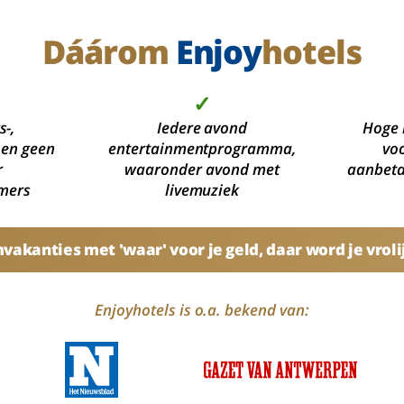
Dáárom
Enjoy
hotels
✓
s-,
Iedere avond
Hoge 
 en geen
entertainmentprogramma,
voo
r
waaronder avond met
aanbetal
mers
livemuziek
akanties met 'waar' voor je geld, daar word je vroli
Enjoyhotels is o.a. bekend van: