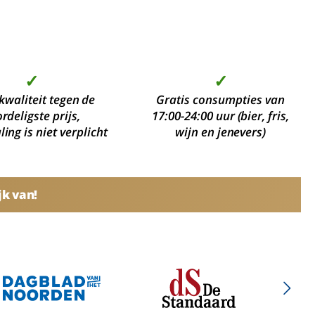
✓
✓
kwaliteit tegen de
Gratis consumpties van
rdeligste prijs,
17:00-24:00 uur (bier, fris,
ing is niet verplicht
wijn en jenevers)
jk van!